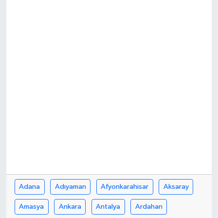
Adana
Adıyaman
Afyonkarahisar
Aksaray
Amasya
Ankara
Antalya
Ardahan