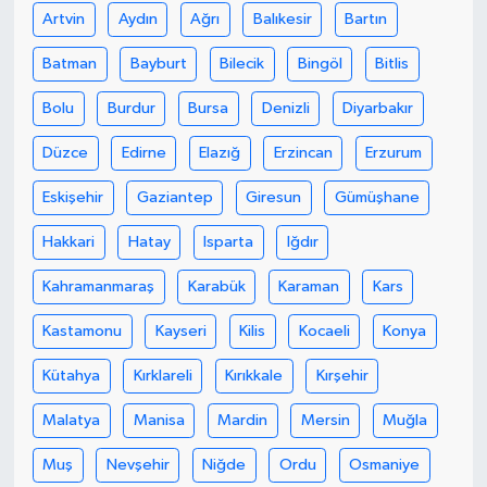
Artvin
Aydın
Ağrı
Balıkesir
Bartın
Batman
Bayburt
Bilecik
Bingöl
Bitlis
Bolu
Burdur
Bursa
Denizli
Diyarbakır
Düzce
Edirne
Elazığ
Erzincan
Erzurum
Eskişehir
Gaziantep
Giresun
Gümüşhane
Hakkari
Hatay
Isparta
Iğdır
Kahramanmaraş
Karabük
Karaman
Kars
Kastamonu
Kayseri
Kilis
Kocaeli
Konya
Kütahya
Kırklareli
Kırıkkale
Kırşehir
Malatya
Manisa
Mardin
Mersin
Muğla
Muş
Nevşehir
Niğde
Ordu
Osmaniye