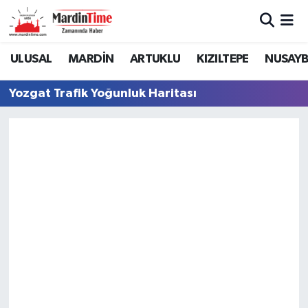
Mardin Nöbetçi Eczaneler
ULUSAL
MARDİN
ARTUKLU
KIZILTEPE
NUSAYB
Mardin Hava Durumu
Yozgat Trafik Yoğunluk Haritası
Mardin Namaz Vakitleri
Mardin Trafik Yoğunluk Haritası
Süper Lig Puan Durumu ve Fikstür
Tüm Manşetler
Son Dakika Haberleri
Haber Arşivi