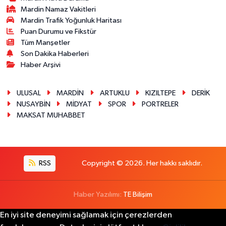
Mardin Namaz Vakitleri
Mardin Trafik Yoğunluk Haritası
Puan Durumu ve Fikstür
Tüm Manşetler
Son Dakika Haberleri
Haber Arşivi
ULUSAL
MARDİN
ARTUKLU
KIZILTEPE
DERİK
NUSAYBİN
MİDYAT
SPOR
PORTRELER
MAKSAT MUHABBET
RSS
Copyright © 2026. Her hakkı saklıdır.
Haber Yazılımı:
TE Bilişim
En iyi site deneyimi sağlamak için çerezlerden