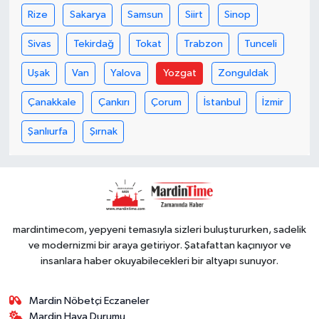
Rize
Sakarya
Samsun
Siirt
Sinop
Sivas
Tekirdağ
Tokat
Trabzon
Tunceli
Uşak
Van
Yalova
Yozgat
Zonguldak
Çanakkale
Çankırı
Çorum
İstanbul
İzmir
Şanlıurfa
Şırnak
mardintimecom, yepyeni temasıyla sizleri buluştururken, sadelik
ve modernizmi bir araya getiriyor. Şatafattan kaçınıyor ve
insanlara haber okuyabilecekleri bir altyapı sunuyor.
Mardin Nöbetçi Eczaneler
Mardin Hava Durumu