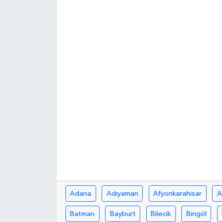
Adana
Adıyaman
Afyonkarahisar
A
Batman
Bayburt
Bilecik
Bingöl