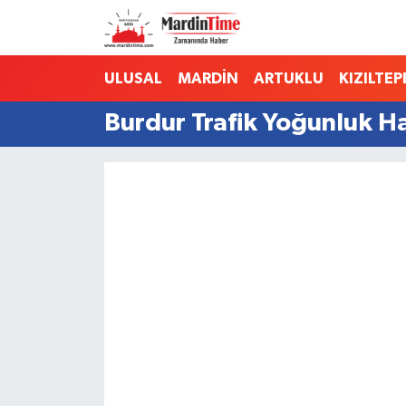
Mardin Nöbetçi Eczaneler
ULUSAL
MARDİN
ARTUKLU
KIZILTEP
Mardin Hava Durumu
Burdur Trafik Yoğunluk Ha
Mardin Namaz Vakitleri
Mardin Trafik Yoğunluk Haritası
Süper Lig Puan Durumu ve Fikstür
Tüm Manşetler
Son Dakika Haberleri
Haber Arşivi