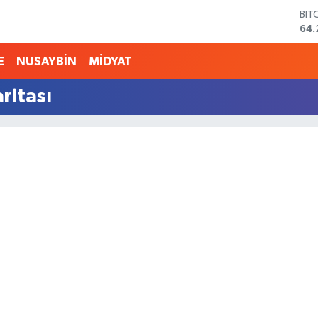
BIT
64.
DO
47,
E
NUSAYBİN
MİDYAT
EU
55,
ritası
STE
64,
GRA
651
BİS
13.