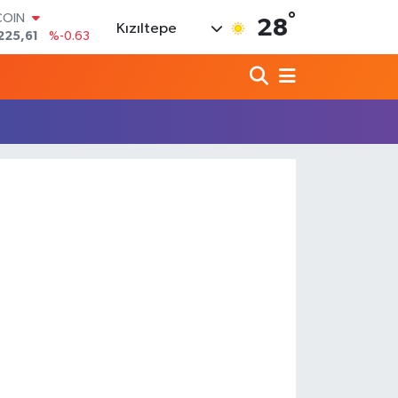
°
COIN
28
Kızıltepe
225,61
%-0.63
LAR
7143
%0.16
RO
0317
%-0.02
RLİN
2463
%0.07
M ALTIN
0.40
%0.45
T100
799
%70