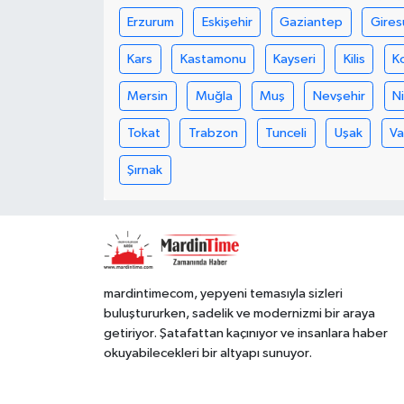
Erzurum
Eskişehir
Gaziantep
Gires
Kars
Kastamonu
Kayseri
Kilis
K
Mersin
Muğla
Muş
Nevşehir
N
Tokat
Trabzon
Tunceli
Uşak
V
Şırnak
mardintimecom, yepyeni temasıyla sizleri
buluştururken, sadelik ve modernizmi bir araya
getiriyor. Şatafattan kaçınıyor ve insanlara haber
okuyabilecekleri bir altyapı sunuyor.