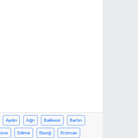
Aydın
Ağrı
Balıkesir
Bartın
üzce
Edirne
Elazığ
Erzincan