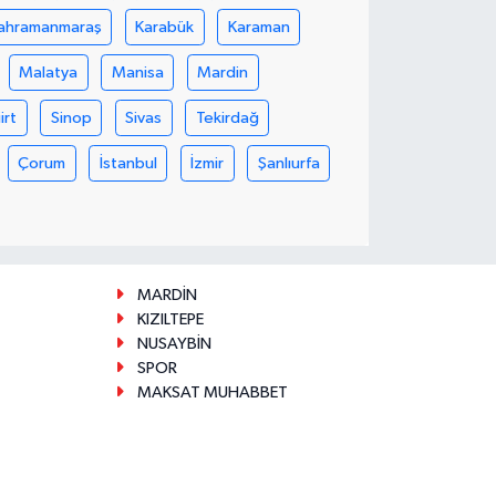
ahramanmaraş
Karabük
Karaman
Malatya
Manisa
Mardin
iirt
Sinop
Sivas
Tekirdağ
Çorum
İstanbul
İzmir
Şanlıurfa
MARDİN
KIZILTEPE
NUSAYBİN
SPOR
MAKSAT MUHABBET