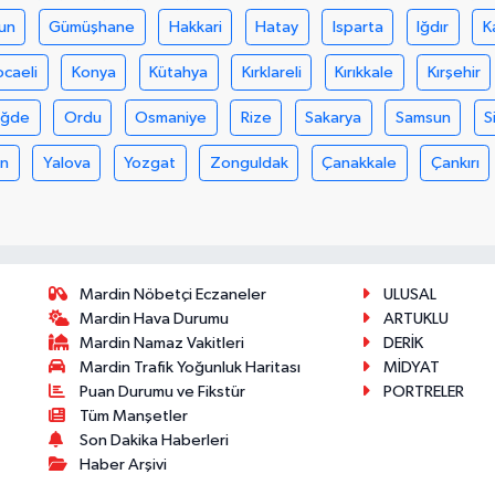
un
Gümüşhane
Hakkari
Hatay
Isparta
Iğdır
K
ocaeli
Konya
Kütahya
Kırklareli
Kırıkkale
Kırşehir
iğde
Ordu
Osmaniye
Rize
Sakarya
Samsun
S
an
Yalova
Yozgat
Zonguldak
Çanakkale
Çankırı
Mardin Nöbetçi Eczaneler
ULUSAL
Mardin Hava Durumu
ARTUKLU
Mardin Namaz Vakitleri
DERİK
Mardin Trafik Yoğunluk Haritası
MİDYAT
Puan Durumu ve Fikstür
PORTRELER
Tüm Manşetler
Son Dakika Haberleri
Haber Arşivi