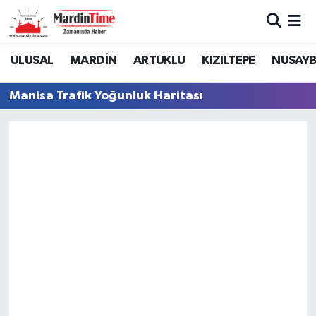
Mardin Nöbetçi Eczaneler
ULUSAL
MARDİN
ARTUKLU
KIZILTEPE
NUSAYB
Mardin Hava Durumu
Manisa Trafik Yoğunluk Haritası
Mardin Namaz Vakitleri
Mardin Trafik Yoğunluk Haritası
Süper Lig Puan Durumu ve Fikstür
Tüm Manşetler
Son Dakika Haberleri
Haber Arşivi