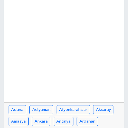
Adana
Adıyaman
Afyonkarahisar
Aksaray
Amasya
Ankara
Antalya
Ardahan