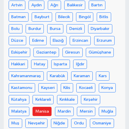
Artvin
Aydın
Ağrı
Balıkesir
Bartın
Batman
Bayburt
Bilecik
Bingöl
Bitlis
Bolu
Burdur
Bursa
Denizli
Diyarbakır
Düzce
Edirne
Elazığ
Erzincan
Erzurum
Eskişehir
Gaziantep
Giresun
Gümüşhane
Hakkari
Hatay
Isparta
Iğdır
Kahramanmaraş
Karabük
Karaman
Kars
Kastamonu
Kayseri
Kilis
Kocaeli
Konya
Kütahya
Kırklareli
Kırıkkale
Kırşehir
Malatya
Manisa
Mardin
Mersin
Muğla
Muş
Nevşehir
Niğde
Ordu
Osmaniye