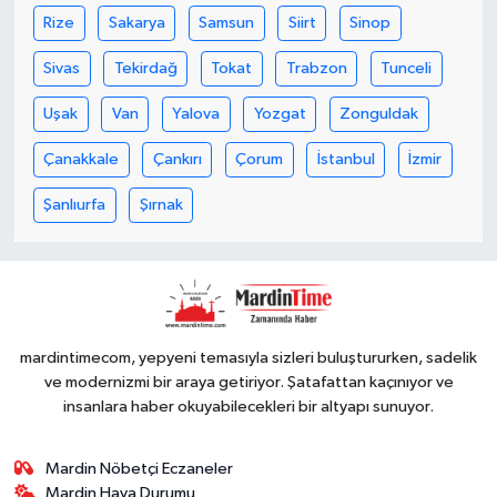
Rize
Sakarya
Samsun
Siirt
Sinop
Sivas
Tekirdağ
Tokat
Trabzon
Tunceli
Uşak
Van
Yalova
Yozgat
Zonguldak
Çanakkale
Çankırı
Çorum
İstanbul
İzmir
Şanlıurfa
Şırnak
mardintimecom, yepyeni temasıyla sizleri buluştururken, sadelik
ve modernizmi bir araya getiriyor. Şatafattan kaçınıyor ve
insanlara haber okuyabilecekleri bir altyapı sunuyor.
Mardin Nöbetçi Eczaneler
Mardin Hava Durumu