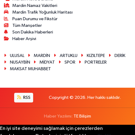
Mardin Namaz Vakitleri
Mardin Trafik Yoğunluk Haritası
Puan Durumu ve Fikstür
Tüm Manşetler
Son Dakika Haberleri
Haber Arşivi
ULUSAL
MARDİN
ARTUKLU
KIZILTEPE
DERİK
NUSAYBİN
MİDYAT
SPOR
PORTRELER
MAKSAT MUHABBET
RSS
Copyright © 2026. Her hakkı saklıdır.
Haber Yazılımı:
TE Bilişim
En iyi site deneyimi sağlamak için çerezlerden