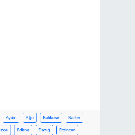
Aydın
Ağrı
Balıkesir
Bartın
üzce
Edirne
Elazığ
Erzincan