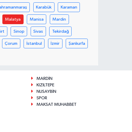
ahramanmaraş
Karabük
Karaman
Malatya
Manisa
Mardin
iirt
Sinop
Sivas
Tekirdağ
Çorum
İstanbul
İzmir
Şanlıurfa
MARDİN
KIZILTEPE
NUSAYBİN
SPOR
MAKSAT MUHABBET