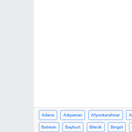
Adana
Adıyaman
Afyonkarahisar
A
Batman
Bayburt
Bilecik
Bingöl