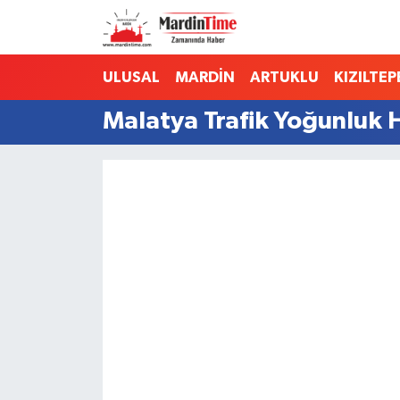
Mardin Nöbetçi Eczaneler
ULUSAL
MARDİN
ARTUKLU
KIZILTEP
Mardin Hava Durumu
Malatya Trafik Yoğunluk H
Mardin Namaz Vakitleri
Mardin Trafik Yoğunluk Haritası
Süper Lig Puan Durumu ve Fikstür
Tüm Manşetler
Son Dakika Haberleri
Haber Arşivi