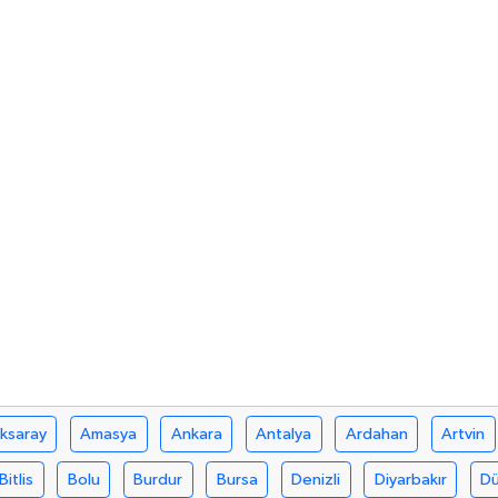
ksaray
Amasya
Ankara
Antalya
Ardahan
Artvin
Bitlis
Bolu
Burdur
Bursa
Denizli
Diyarbakır
D