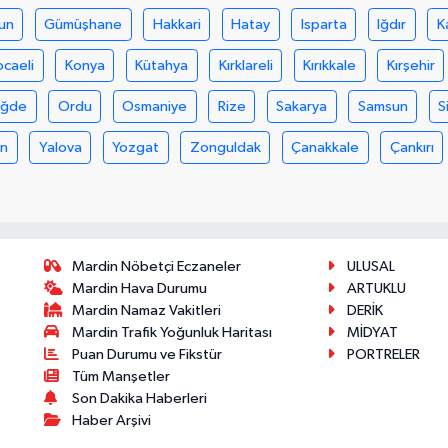
un
Gümüşhane
Hakkari
Hatay
Isparta
Iğdır
K
ocaeli
Konya
Kütahya
Kırklareli
Kırıkkale
Kırşehir
iğde
Ordu
Osmaniye
Rize
Sakarya
Samsun
S
an
Yalova
Yozgat
Zonguldak
Çanakkale
Çankırı
Mardin Nöbetçi Eczaneler
ULUSAL
Mardin Hava Durumu
ARTUKLU
Mardin Namaz Vakitleri
DERİK
Mardin Trafik Yoğunluk Haritası
MİDYAT
Puan Durumu ve Fikstür
PORTRELER
Tüm Manşetler
Son Dakika Haberleri
Haber Arşivi