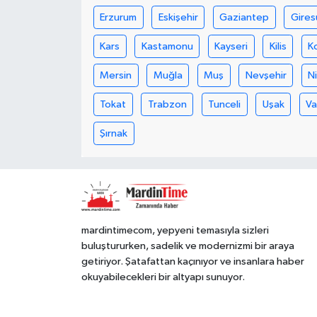
Erzurum
Eskişehir
Gaziantep
Gires
Kars
Kastamonu
Kayseri
Kilis
K
Mersin
Muğla
Muş
Nevşehir
N
Tokat
Trabzon
Tunceli
Uşak
V
Şırnak
mardintimecom, yepyeni temasıyla sizleri
buluştururken, sadelik ve modernizmi bir araya
getiriyor. Şatafattan kaçınıyor ve insanlara haber
okuyabilecekleri bir altyapı sunuyor.