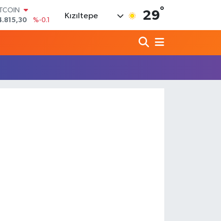
°
ITCOIN
29
Kızıltepe
4.815,30
%-0.1
OLAR
7,7436
%0.18
URO
5,2510
%0.32
TERLİN
4,4811
%0.38
RAM ALTIN
660.55
%0
İST100
3.779
%-14