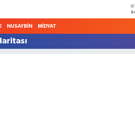
B
6
D
4
E
NUSAYBİN
MİDYAT
E
5
aritası
S
6
G
6
B
1