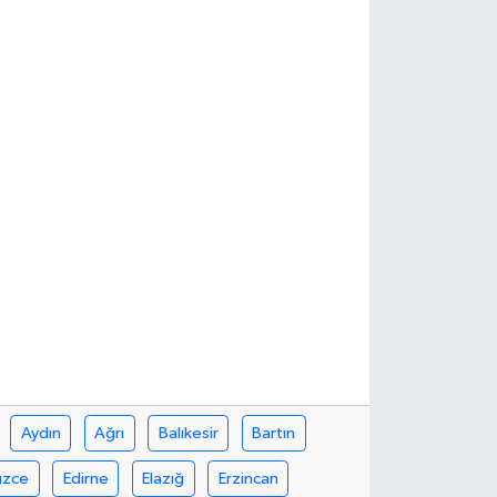
Aydın
Ağrı
Balıkesir
Bartın
üzce
Edirne
Elazığ
Erzincan