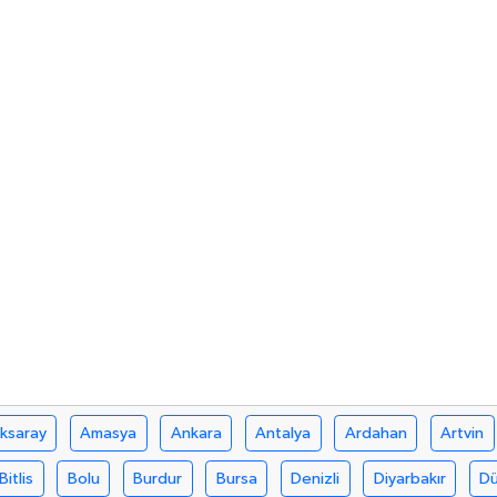
ksaray
Amasya
Ankara
Antalya
Ardahan
Artvin
Bitlis
Bolu
Burdur
Bursa
Denizli
Diyarbakır
D