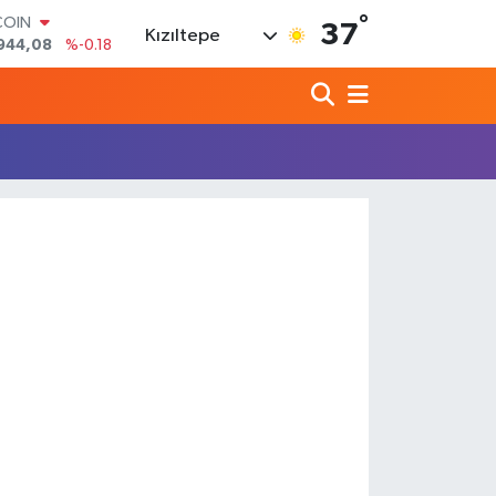
°
COIN
37
Kızıltepe
944,08
%-0.18
LAR
7436
%0.18
RO
2510
%0.32
RLİN
4811
%0.38
M ALTIN
0.55
%0.03
T100
779
%-14