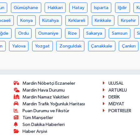
un
Gümüşhane
Hakkari
Hatay
Isparta
Iğdır
K
ocaeli
Konya
Kütahya
Kırklareli
Kırıkkale
Kırşehir
iğde
Ordu
Osmaniye
Rize
Sakarya
Samsun
S
an
Yalova
Yozgat
Zonguldak
Çanakkale
Çankırı
Mardin Nöbetçi Eczaneler
ULUSAL
Mardin Hava Durumu
ARTUKLU
Mardin Namaz Vakitleri
DERİK
Mardin Trafik Yoğunluk Haritası
MİDYAT
Puan Durumu ve Fikstür
PORTRELER
Tüm Manşetler
Son Dakika Haberleri
Haber Arşivi