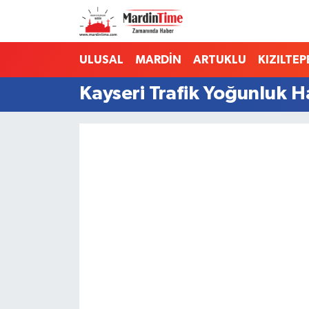
Mardin Nöbetçi Eczaneler
ULUSAL
MARDİN
ARTUKLU
KIZILTEP
Mardin Hava Durumu
Kayseri Trafik Yoğunluk H
Mardin Namaz Vakitleri
Mardin Trafik Yoğunluk Haritası
Süper Lig Puan Durumu ve Fikstür
Tüm Manşetler
Son Dakika Haberleri
Haber Arşivi