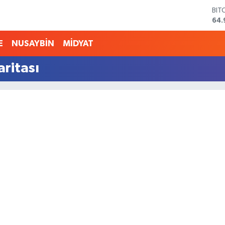
BIT
64.
DO
47,
E
NUSAYBİN
MİDYAT
EU
55,
aritası
STE
64,
GRA
666
BİS
13.