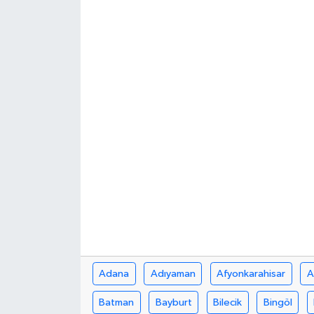
Adana
Adıyaman
Afyonkarahisar
A
Batman
Bayburt
Bilecik
Bingöl