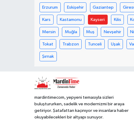
Erzurum
Eskişehir
Gaziantep
Gires
Kars
Kastamonu
Kayseri
Kilis
K
Mersin
Muğla
Muş
Nevşehir
N
Tokat
Trabzon
Tunceli
Uşak
V
Şırnak
mardintimecom, yepyeni temasıyla sizleri
buluştururken, sadelik ve modernizmi bir araya
getiriyor. Şatafattan kaçınıyor ve insanlara haber
okuyabilecekleri bir altyapı sunuyor.