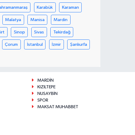
ahramanmaraş
Karabük
Karaman
Malatya
Manisa
Mardin
iirt
Sinop
Sivas
Tekirdağ
Çorum
İstanbul
İzmir
Şanlıurfa
MARDİN
KIZILTEPE
NUSAYBİN
SPOR
MAKSAT MUHABBET