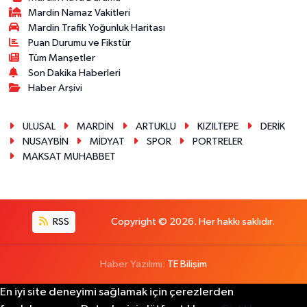
Mardin Namaz Vakitleri
Mardin Trafik Yoğunluk Haritası
Puan Durumu ve Fikstür
Tüm Manşetler
Son Dakika Haberleri
Haber Arşivi
ULUSAL
MARDİN
ARTUKLU
KIZILTEPE
DERİK
NUSAYBİN
MİDYAT
SPOR
PORTRELER
MAKSAT MUHABBET
RSS
Copyright © 2026. Her hakkı saklıdır.
Haber Yazılımı:
TE Bilişim
En iyi site deneyimi sağlamak için çerezlerden