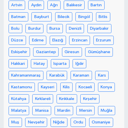
Artvin
Aydın
Ağrı
Balıkesir
Bartın
Batman
Bayburt
Bilecik
Bingöl
Bitlis
Bolu
Burdur
Bursa
Denizli
Diyarbakır
Düzce
Edirne
Elazığ
Erzincan
Erzurum
Eskişehir
Gaziantep
Giresun
Gümüşhane
Hakkari
Hatay
Isparta
Iğdır
Kahramanmaraş
Karabük
Karaman
Kars
Kastamonu
Kayseri
Kilis
Kocaeli
Konya
Kütahya
Kırklareli
Kırıkkale
Kırşehir
Malatya
Manisa
Mardin
Mersin
Muğla
Muş
Nevşehir
Niğde
Ordu
Osmaniye