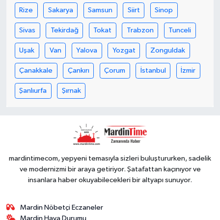
Rize
Sakarya
Samsun
Siirt
Sinop
Sivas
Tekirdağ
Tokat
Trabzon
Tunceli
Uşak
Van
Yalova
Yozgat
Zonguldak
Çanakkale
Çankırı
Çorum
İstanbul
İzmir
Şanlıurfa
Şırnak
mardintimecom, yepyeni temasıyla sizleri buluştururken, sadelik
ve modernizmi bir araya getiriyor. Şatafattan kaçınıyor ve
insanlara haber okuyabilecekleri bir altyapı sunuyor.
Mardin Nöbetçi Eczaneler
Mardin Hava Durumu