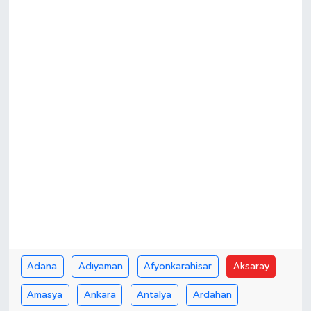
Adana
Adıyaman
Afyonkarahisar
Aksaray
Amasya
Ankara
Antalya
Ardahan