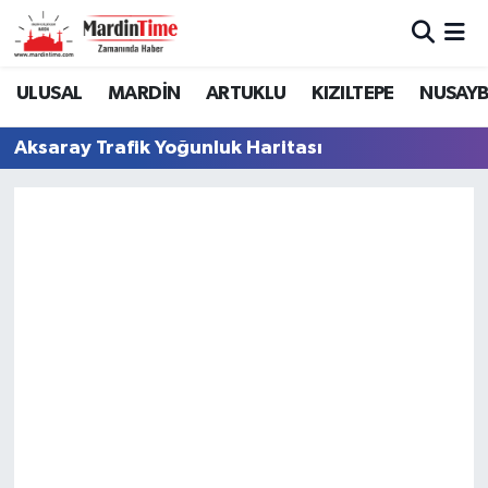
Mardin Nöbetçi Eczaneler
ULUSAL
MARDİN
ARTUKLU
KIZILTEPE
NUSAYB
Mardin Hava Durumu
Aksaray Trafik Yoğunluk Haritası
Mardin Namaz Vakitleri
Mardin Trafik Yoğunluk Haritası
Süper Lig Puan Durumu ve Fikstür
Tüm Manşetler
Son Dakika Haberleri
Haber Arşivi