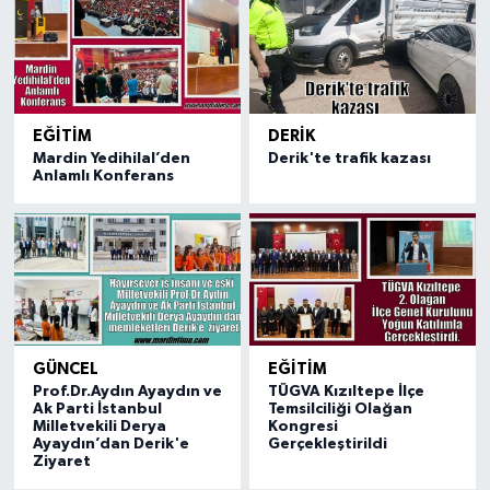
EĞİTİM
DERİK
Mardin Yedihilal’den
Derik'te trafik kazası
Anlamlı Konferans
GÜNCEL
EĞİTİM
Prof.Dr.Aydın Ayaydın ve
TÜGVA Kızıltepe İlçe
Ak Parti İstanbul
Temsilciliği Olağan
Milletvekili Derya
Kongresi
Ayaydın’dan Derik'e
Gerçekleştirildi
Ziyaret