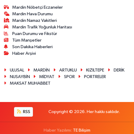
Mardin Nöbetçi Eczaneler
Mardin Hava Durumu
Mardin Namaz Vakitleri
Mardin Trafik Yoğunluk Haritası
Puan Durumu ve Fikstür
Tüm Manşetler
Son Dakika Haberleri
Haber Arşivi
ULUSAL
MARDİN
ARTUKLU
KIZILTEPE
DERİK
NUSAYBİN
MİDYAT
SPOR
PORTRELER
MAKSAT MUHABBET
RSS
Copyright © 2026. Her hakkı saklıdır.
Haber Yazılımı:
TE Bilişim