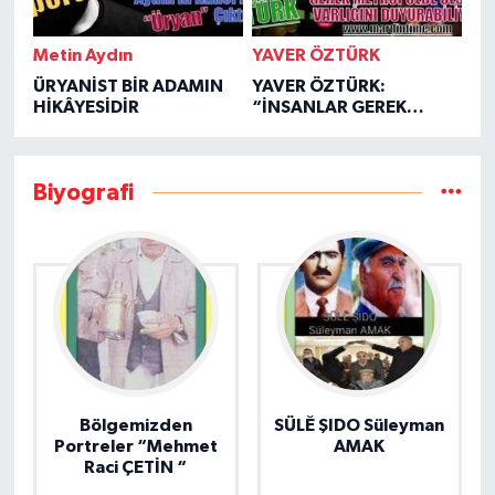
Metin Aydın
YAVER ÖZTÜRK
ÜRYANİST BİR ADAMIN
YAVER ÖZTÜRK:
HİKÂYESİDİR
“İNSANLAR GEREK
TAŞRADA GEREK
METROPOLDE OLSUN
VARLIĞINI
Biyografi
DUYURABİLİYOR.”
Bölgemizden
SÜLĔ ŞIDO Süleyman
Portreler “Mehmet
AMAK
Raci ÇETİN “