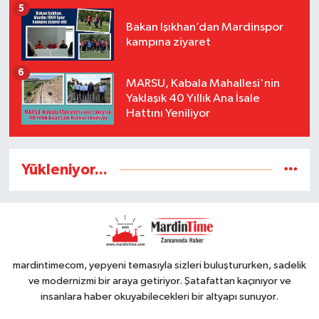
5
Bakan Işıkhan’dan Mardinspor
kampına ziyaret
6
MARSU, Kabala Mahallesi'nin
Yaklaşık 40 Yıllık Ana İsale
Hattını Yeniliyor
Yükleniyor...
mardintimecom, yepyeni temasıyla sizleri buluştururken, sadelik
ve modernizmi bir araya getiriyor. Şatafattan kaçınıyor ve
insanlara haber okuyabilecekleri bir altyapı sunuyor.