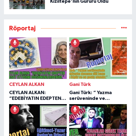
Kızıltepe'nin Gururu Oldu
Röportaj
CEYLAN ALKAN
Gani Türk
CEYLAN ALKAN:
Gani Türk: “ Yazma
“EDEBİYATIN EDEPTEN
serüveninde ve
NEŞET ETTİĞİNİ
edebiyatta deneme dili
DÜŞÜNENLERDENİM.”
bana göre en özgür ve
en geniş alandır.”