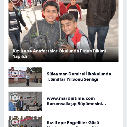
Kızıltepe Anafartalar Okulunda Fidan Dikimi
Yapıldı
Süleyman Demirel İlkokulunda
1.Sınıflar Yıl Sonu Şenliği
www.mardintime.com
Kurumsallaşıp Büyümesini
Dostlarıyla Kutladı
Kızıltepe Engelliler Gücü