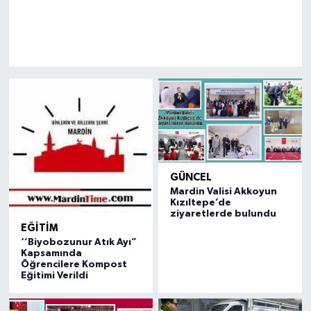
GÜNCEL
Mardin Valisi Akkoyun
Kızıltepe’de
ziyaretlerde bulundu
EĞİTİM
‘’Biyobozunur Atık Ayı”
Kapsamında
Öğrencilere Kompost
Eğitimi Verildi