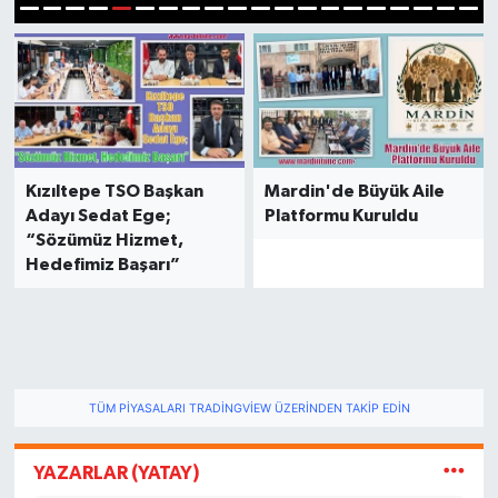
5
1
2
3
4
6
7
8
9
10
11
12
13
14
15
16
17
18
19
20
Kızıltepe TSO Başkan
Mardin'de Büyük Aile
Adayı Sedat Ege;
Platformu Kuruldu
“Sözümüz Hizmet,
Hedefimiz Başarı”
TÜM PIYASALARI TRADINGVIEW ÜZERINDEN TAKIP EDIN
YAZARLAR (YATAY)