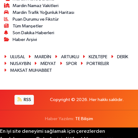
Mardin Namaz Vakitleri
Mardin Trafik Yoğunluk Haritası
Puan Durumu ve Fikstür
Tüm Manşetler
Son Dakika Haberleri
Haber Arşivi
ULUSAL
MARDİN
ARTUKLU
KIZILTEPE
DERİK
NUSAYBİN
MİDYAT
SPOR
PORTRELER
MAKSAT MUHABBET
RSS
Copyright © 2026. Her hakkı saklıdır.
Haber Yazılımı:
TE Bilişim
En iyi site deneyimi sağlamak için çerezlerden