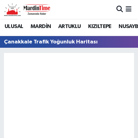
Mardin Nöbetçi Eczaneler
ULUSAL
MARDİN
ARTUKLU
KIZILTEPE
NUSAYB
Mardin Hava Durumu
Çanakkale Trafik Yoğunluk Haritası
Mardin Namaz Vakitleri
Mardin Trafik Yoğunluk Haritası
Süper Lig Puan Durumu ve Fikstür
Tüm Manşetler
Son Dakika Haberleri
Haber Arşivi