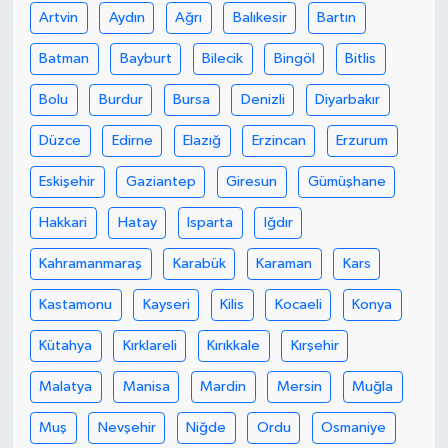
Artvin
Aydın
Ağrı
Balıkesir
Bartın
Batman
Bayburt
Bilecik
Bingöl
Bitlis
Bolu
Burdur
Bursa
Denizli
Diyarbakır
Düzce
Edirne
Elazığ
Erzincan
Erzurum
Eskişehir
Gaziantep
Giresun
Gümüşhane
Hakkari
Hatay
Isparta
Iğdır
Kahramanmaraş
Karabük
Karaman
Kars
Kastamonu
Kayseri
Kilis
Kocaeli
Konya
Kütahya
Kırklareli
Kırıkkale
Kırşehir
Malatya
Manisa
Mardin
Mersin
Muğla
Muş
Nevşehir
Niğde
Ordu
Osmaniye