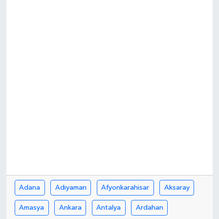
Adana
Adıyaman
Afyonkarahisar
Aksaray
Amasya
Ankara
Antalya
Ardahan