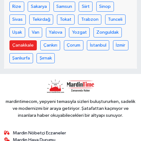
Rize
Sakarya
Samsun
Siirt
Sinop
Sivas
Tekirdağ
Tokat
Trabzon
Tunceli
Uşak
Van
Yalova
Yozgat
Zonguldak
Çanakkale
Çankırı
Çorum
İstanbul
İzmir
Şanlıurfa
Şırnak
mardintimecom, yepyeni temasıyla sizleri buluştururken, sadelik
ve modernizmi bir araya getiriyor. Şatafattan kaçınıyor ve
insanlara haber okuyabilecekleri bir altyapı sunuyor.
Mardin Nöbetçi Eczaneler
Mardin Hava Durumu