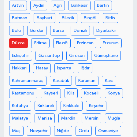
Artvin
Aydın
Ağrı
Balıkesir
Bartın
Batman
Bayburt
Bilecik
Bingöl
Bitlis
Bolu
Burdur
Bursa
Denizli
Diyarbakır
Düzce
Edirne
Elazığ
Erzincan
Erzurum
Eskişehir
Gaziantep
Giresun
Gümüşhane
Hakkari
Hatay
Isparta
Iğdır
Kahramanmaraş
Karabük
Karaman
Kars
Kastamonu
Kayseri
Kilis
Kocaeli
Konya
Kütahya
Kırklareli
Kırıkkale
Kırşehir
Malatya
Manisa
Mardin
Mersin
Muğla
Muş
Nevşehir
Niğde
Ordu
Osmaniye