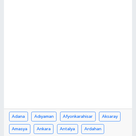
Adana
Adıyaman
Afyonkarahisar
Aksaray
Amasya
Ankara
Antalya
Ardahan