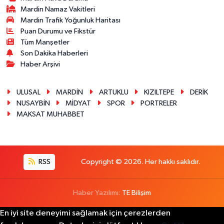
Mardin Namaz Vakitleri
Mardin Trafik Yoğunluk Haritası
Puan Durumu ve Fikstür
Tüm Manşetler
Son Dakika Haberleri
Haber Arşivi
ULUSAL
MARDİN
ARTUKLU
KIZILTEPE
DERİK
NUSAYBİN
MİDYAT
SPOR
PORTRELER
MAKSAT MUHABBET
RSS
Copyright © 2026. Her hakkı saklıdır.
Haber Yazılımı:
TE Bilişim
En iyi site deneyimi sağlamak için çerezlerden