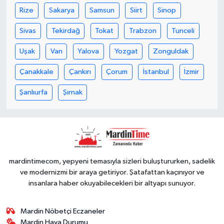
Rize
Sakarya
Samsun
Siirt
Sinop
Sivas
Tekirdağ
Tokat
Trabzon
Tunceli
Uşak
Van
Yalova
Yozgat
Zonguldak
Çanakkale
Çankırı
Çorum
İstanbul
İzmir
Şanlıurfa
Şırnak
mardintimecom, yepyeni temasıyla sizleri buluştururken, sadelik
ve modernizmi bir araya getiriyor. Şatafattan kaçınıyor ve
insanlara haber okuyabilecekleri bir altyapı sunuyor.
Mardin Nöbetçi Eczaneler
Mardin Hava Durumu