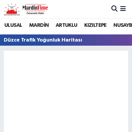
Mardin Nöbetçi Eczaneler
ULUSAL
MARDİN
ARTUKLU
KIZILTEPE
NUSAYB
Mardin Hava Durumu
Düzce Trafik Yoğunluk Haritası
Mardin Namaz Vakitleri
Mardin Trafik Yoğunluk Haritası
Süper Lig Puan Durumu ve Fikstür
Tüm Manşetler
Son Dakika Haberleri
Haber Arşivi