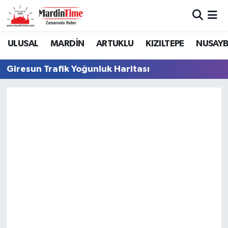
Mardin Nöbetçi Eczaneler
ULUSAL
MARDİN
ARTUKLU
KIZILTEPE
NUSAYB
Mardin Hava Durumu
Giresun Trafik Yoğunluk Haritası
Mardin Namaz Vakitleri
Mardin Trafik Yoğunluk Haritası
Süper Lig Puan Durumu ve Fikstür
Tüm Manşetler
Son Dakika Haberleri
Haber Arşivi