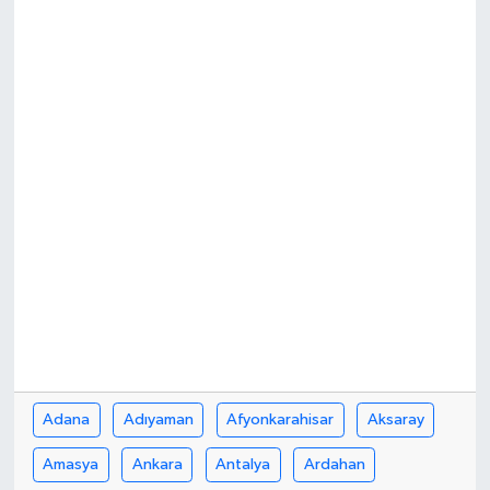
Adana
Adıyaman
Afyonkarahisar
Aksaray
Amasya
Ankara
Antalya
Ardahan