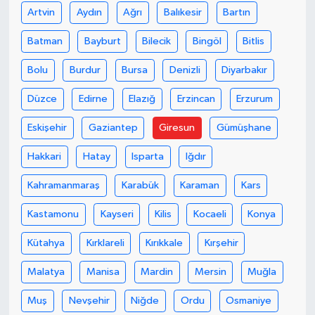
Artvin
Aydın
Ağrı
Balıkesir
Bartın
Batman
Bayburt
Bilecik
Bingöl
Bitlis
Bolu
Burdur
Bursa
Denizli
Diyarbakır
Düzce
Edirne
Elazığ
Erzincan
Erzurum
Eskişehir
Gaziantep
Giresun
Gümüşhane
Hakkari
Hatay
Isparta
Iğdır
Kahramanmaraş
Karabük
Karaman
Kars
Kastamonu
Kayseri
Kilis
Kocaeli
Konya
Kütahya
Kırklareli
Kırıkkale
Kırşehir
Malatya
Manisa
Mardin
Mersin
Muğla
Muş
Nevşehir
Niğde
Ordu
Osmaniye