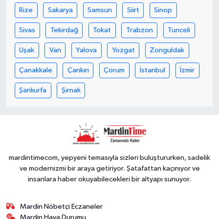
Rize
Sakarya
Samsun
Siirt
Sinop
Sivas
Tekirdağ
Tokat
Trabzon
Tunceli
Uşak
Van
Yalova
Yozgat
Zonguldak
Çanakkale
Çankırı
Çorum
İstanbul
İzmir
Şanlıurfa
Şırnak
mardintimecom, yepyeni temasıyla sizleri buluştururken, sadelik
ve modernizmi bir araya getiriyor. Şatafattan kaçınıyor ve
insanlara haber okuyabilecekleri bir altyapı sunuyor.
Mardin Nöbetçi Eczaneler
Mardin Hava Durumu