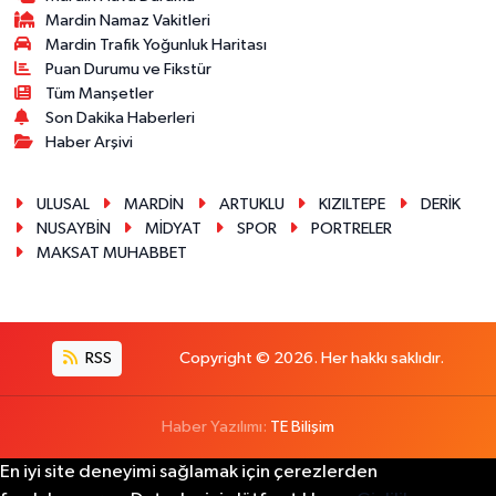
Mardin Namaz Vakitleri
Mardin Trafik Yoğunluk Haritası
Puan Durumu ve Fikstür
Tüm Manşetler
Son Dakika Haberleri
Haber Arşivi
ULUSAL
MARDİN
ARTUKLU
KIZILTEPE
DERİK
NUSAYBİN
MİDYAT
SPOR
PORTRELER
MAKSAT MUHABBET
RSS
Copyright © 2026. Her hakkı saklıdır.
Haber Yazılımı:
TE Bilişim
En iyi site deneyimi sağlamak için çerezlerden