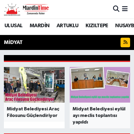
Mardin Nöbetçi Eczaneler
ULUSAL
MARDİN
ARTUKLU
KIZILTEPE
NUSAYB
Mardin Hava Durumu
MİDYAT
Mardin Namaz Vakitleri
Mardin Trafik Yoğunluk Haritası
Süper Lig Puan Durumu ve Fikstür
Tüm Manşetler
Midyat Belediyesi Araç
Midyat Belediyesi eylül
Son Dakika Haberleri
Filosunu Güçlendiriyor
ayı meclis toplantısı
yapıldı
Haber Arşivi