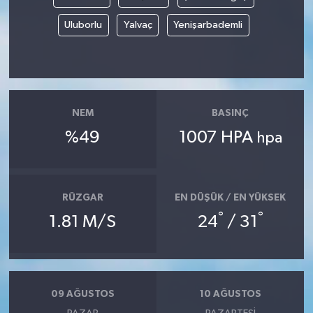
Uluborlu
Yalvaç
Yenişarbademli
NEM
BASINÇ
%49
1007 HPA
hpa
RÜZGAR
EN DÜŞÜK / EN YÜKSEK
°
°
1.81 M/S
24
/ 31
09 AĞUSTOS
10 AĞUSTOS