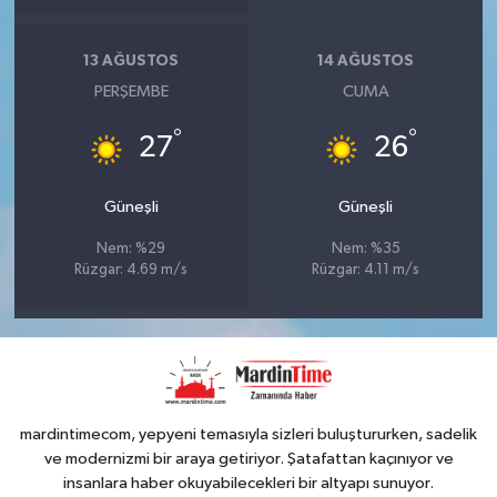
13 AĞUSTOS
14 AĞUSTOS
PERŞEMBE
CUMA
°
°
27
26
Güneşli
Güneşli
Nem: %29
Nem: %35
Rüzgar: 4.69 m/s
Rüzgar: 4.11 m/s
mardintimecom, yepyeni temasıyla sizleri buluştururken, sadelik
ve modernizmi bir araya getiriyor. Şatafattan kaçınıyor ve
insanlara haber okuyabilecekleri bir altyapı sunuyor.