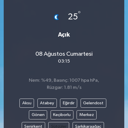
°
25
Açık
08 Ağustos Cumartesi
03:15
Nem: %49, Basınç: 1007 hpa hPa,
Rüzgar: 1.81 m/s
Aksu
Atabey
Eğirdir
Gelendost
Gönen
Keçiborlu
Merkez
Senirkent
Sütçüler
Şarkikaraağaç