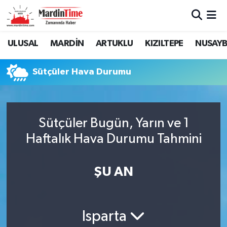
Mardin Nöbetçi Eczaneler
ULUSAL
MARDİN
ARTUKLU
KIZILTEPE
NUSAYB
Mardin Hava Durumu
Sütçüler Hava Durumu
Mardin Namaz Vakitleri
Mardin Trafik Yoğunluk Haritası
Sütçüler Bugün, Yarın ve 1
Haftalık Hava Durumu Tahmini
Süper Lig Puan Durumu ve Fikstür
Tüm Manşetler
ŞU AN
Son Dakika Haberleri
Isparta
Haber Arşivi