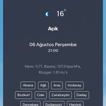
°
16
Açık
06 Ağustos Perşembe
21:00
Nem: %71, Basınç: 1013 hpa hPa,
Rüzgar: 1.81 m/s
Abana
Ağlı
Araç
Azdavay
Bozkurt
Cide
Çatalzeytin
Daday
Devrekani
Doğanyurt
Hanönü