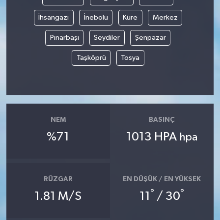
İhsangazi
İnebolu
Küre
Merkez
Pınarbaşı
Seydiler
Şenpazar
Taşköprü
Tosya
NEM
BASINÇ
%71
1013 HPA
hpa
RÜZGAR
EN DÜŞÜK / EN YÜKSEK
°
°
1.81 M/S
11
/ 30