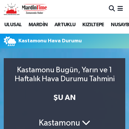
Mardin Nöbetçi Eczaneler
ULUSAL
MARDİN
ARTUKLU
KIZILTEPE
NUSAYB
Mardin Hava Durumu
Kastamonu Hava Durumu
Mardin Namaz Vakitleri
Mardin Trafik Yoğunluk Haritası
Kastamonu Bugün, Yarın ve 1
Haftalık Hava Durumu Tahmini
Süper Lig Puan Durumu ve Fikstür
Tüm Manşetler
ŞU AN
Son Dakika Haberleri
Kastamonu
Haber Arşivi