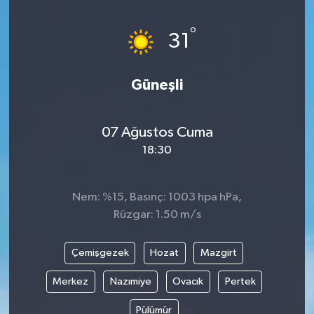
°
31
Güneşli
07 Ağustos Cuma
18:30
Nem: %15, Basınç: 1003 hpa hPa,
Rüzgar: 1.50 m/s
Çemişgezek
Hozat
Mazgirt
Merkez
Nazımiye
Ovacık
Pertek
Pülümür