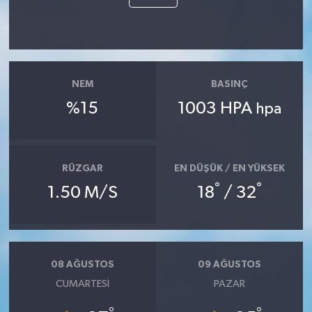
NEM
BASINÇ
%15
1003 HPA
hpa
RÜZGAR
EN DÜŞÜK / EN YÜKSEK
°
°
1.50 M/S
18
/ 32
08 AĞUSTOS
09 AĞUSTOS
CUMARTESI
PAZAR