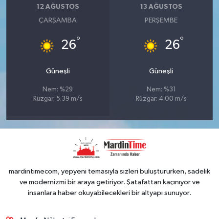
12 AĞUSTOS
13 AĞUSTOS
ÇARŞAMBA
PERŞEMBE
°
°
26
26
Güneşli
Güneşli
Nem: %29
Nem: %31
Rüzgar: 5.39 m/s
Rüzgar: 4.00 m/s
mardintimecom, yepyeni temasıyla sizleri buluştururken, sadelik
ve modernizmi bir araya getiriyor. Şatafattan kaçınıyor ve
insanlara haber okuyabilecekleri bir altyapı sunuyor.