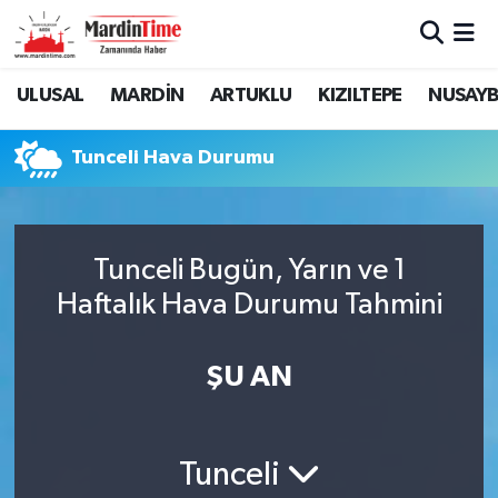
Mardin Nöbetçi Eczaneler
ULUSAL
MARDİN
ARTUKLU
KIZILTEPE
NUSAYB
Mardin Hava Durumu
Tunceli Hava Durumu
Mardin Namaz Vakitleri
Mardin Trafik Yoğunluk Haritası
Tunceli Bugün, Yarın ve 1
Haftalık Hava Durumu Tahmini
Süper Lig Puan Durumu ve Fikstür
Tüm Manşetler
ŞU AN
Son Dakika Haberleri
Tunceli
Haber Arşivi