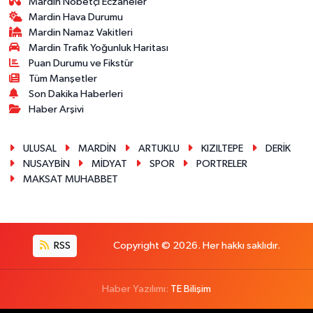
Mardin Nöbetçi Eczaneler
Mardin Hava Durumu
Mardin Namaz Vakitleri
Mardin Trafik Yoğunluk Haritası
Puan Durumu ve Fikstür
Tüm Manşetler
Son Dakika Haberleri
Haber Arşivi
ULUSAL
MARDİN
ARTUKLU
KIZILTEPE
DERİK
NUSAYBİN
MİDYAT
SPOR
PORTRELER
MAKSAT MUHABBET
RSS
Copyright © 2026. Her hakkı saklıdır.
Haber Yazılımı:
TE Bilişim