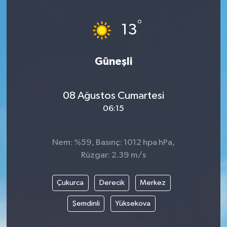
°
13
Güneşli
08 Ağustos Cumartesi
06:15
Nem: %59, Basınç: 1012 hpa hPa,
Rüzgar: 2.39 m/s
Çukurca
Derecik
Merkez
Şemdinli
Yüksekova