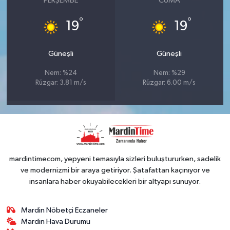
PERŞEMBE
CUMA
°
°
19
19
Güneşli
Güneşli
Nem: %24
Nem: %29
Rüzgar: 3.81 m/s
Rüzgar: 6.00 m/s
mardintimecom, yepyeni temasıyla sizleri buluştururken, sadelik
ve modernizmi bir araya getiriyor. Şatafattan kaçınıyor ve
insanlara haber okuyabilecekleri bir altyapı sunuyor.
Mardin Nöbetçi Eczaneler
Mardin Hava Durumu