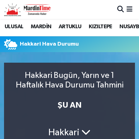
Mardin Nöbetçi Eczaneler
ULUSAL
MARDİN
ARTUKLU
KIZILTEPE
NUSAYB
Mardin Hava Durumu
Hakkari Hava Durumu
Mardin Namaz Vakitleri
Mardin Trafik Yoğunluk Haritası
Hakkari Bugün, Yarın ve 1
Haftalık Hava Durumu Tahmini
Süper Lig Puan Durumu ve Fikstür
Tüm Manşetler
ŞU AN
Son Dakika Haberleri
Hakkari
Haber Arşivi