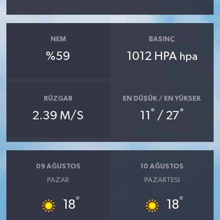
NEM
BASINÇ
%59
1012 HPA
hpa
RÜZGAR
EN DÜŞÜK / EN YÜKSEK
°
°
2.39 M/S
11
/ 27
09 AĞUSTOS
10 AĞUSTOS
PAZAR
PAZARTESI
°
°
18
18