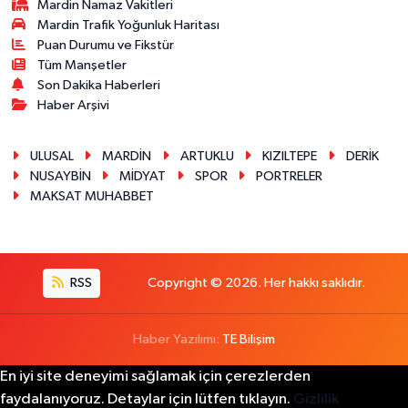
Mardin Namaz Vakitleri
Mardin Trafik Yoğunluk Haritası
Puan Durumu ve Fikstür
Tüm Manşetler
Son Dakika Haberleri
Haber Arşivi
ULUSAL
MARDİN
ARTUKLU
KIZILTEPE
DERİK
NUSAYBİN
MİDYAT
SPOR
PORTRELER
MAKSAT MUHABBET
RSS
Copyright © 2026. Her hakkı saklıdır.
Haber Yazılımı:
TE Bilişim
En iyi site deneyimi sağlamak için çerezlerden
faydalanıyoruz. Detaylar için lütfen tıklayın.
Gizlilik