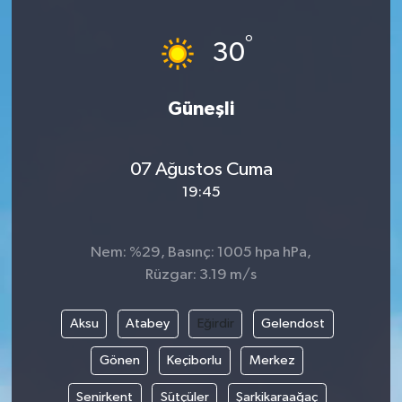
°
30
Güneşli
07 Ağustos Cuma
19:45
Nem: %29, Basınç: 1005 hpa hPa,
Rüzgar: 3.19 m/s
Aksu
Atabey
Eğirdir
Gelendost
Gönen
Keçiborlu
Merkez
Senirkent
Sütçüler
Şarkikaraağaç