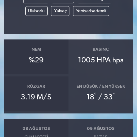
Uluborlu
Yalvaç
Yenişarbademli
NEM
BASINÇ
%29
1005 HPA
hpa
RÜZGAR
EN DÜŞÜK / EN YÜKSEK
°
°
3.19 M/S
18
/ 33
08 AĞUSTOS
09 AĞUSTOS