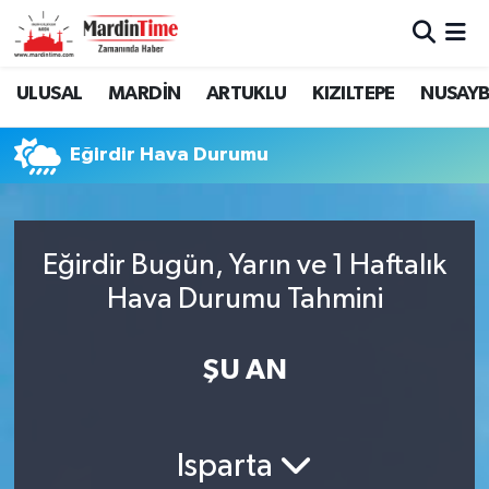
Mardin Nöbetçi Eczaneler
ULUSAL
MARDİN
ARTUKLU
KIZILTEPE
NUSAYB
Mardin Hava Durumu
Eğirdir Hava Durumu
Mardin Namaz Vakitleri
Mardin Trafik Yoğunluk Haritası
Eğirdir Bugün, Yarın ve 1 Haftalık
Hava Durumu Tahmini
Süper Lig Puan Durumu ve Fikstür
Tüm Manşetler
ŞU AN
Son Dakika Haberleri
Isparta
Haber Arşivi