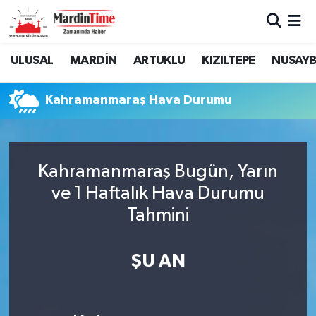
Mardin Nöbetçi Eczaneler
ULUSAL
MARDİN
ARTUKLU
KIZILTEPE
NUSAYB
Mardin Hava Durumu
Kahramanmaraş Hava Durumu
Mardin Namaz Vakitleri
Mardin Trafik Yoğunluk Haritası
Kahramanmaraş Bugün, Yarın
ve 1 Haftalık Hava Durumu
Süper Lig Puan Durumu ve Fikstür
Tahmini
Tüm Manşetler
ŞU AN
Son Dakika Haberleri
Haber Arşivi