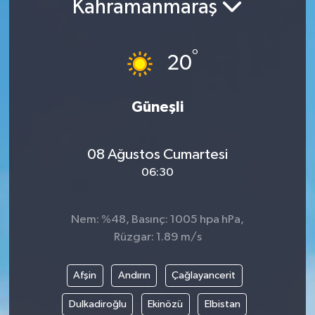
Kahramanmaraş
°
20
Güneşli
08 Ağustos Cumartesi
06:30
Nem: %48, Basınç: 1005 hpa hPa,
Rüzgar: 1.89 m/s
Afşin
Andırın
Çağlayancerit
Dulkadiroğlu
Ekinözü
Elbistan