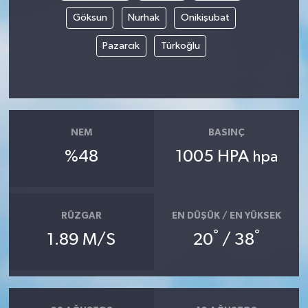
Göksun
Nurhak
Onikişubat
Pazarcık
Türkoğlu
NEM
BASINÇ
%48
1005 HPA
hpa
RÜZGAR
EN DÜŞÜK / EN YÜKSEK
°
°
1.89 M/S
20
/ 38