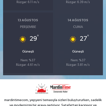
Rüzgar: 6.11 m/s
Rüzgar: 6.39 m/s
13 AĞUSTOS
14 AĞUSTOS
PERŞEMBE
CUMA
°
°
29
27
Güneşli
Güneşli
Nem: %37
Nem: %37
Rüzgar: 4.61 m/s
Rüzgar: 5.81 m/s
mardintimecom, yepyeni temasıyla sizleri buluştururken, sadelik
ve modernizmi bir araya getiriyor. Şatafattan kaçınıyor ve