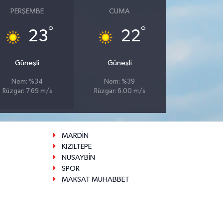
PERŞEMBE
CUMA
°
°
23
22
Güneşli
Güneşli
Nem: %34
Nem: %39
Rüzgar: 7.69 m/s
Rüzgar: 6.00 m/s
MARDİN
KIZILTEPE
NUSAYBİN
SPOR
MAKSAT MUHABBET