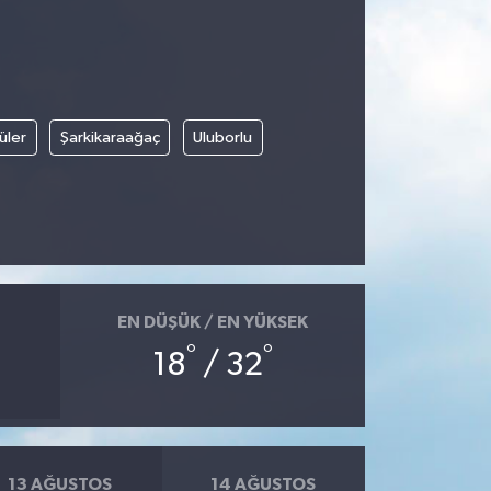
üler
Şarkikaraağaç
Uluborlu
EN DÜŞÜK / EN YÜKSEK
°
°
18
/ 32
13 AĞUSTOS
14 AĞUSTOS