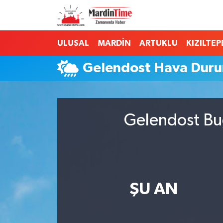
Mardin Nöbetçi Eczaneler
ULUSAL
MARDİN
ARTUKLU
KIZILTEP
Mardin Hava Durumu
Gelendost Hava Dur
Mardin Namaz Vakitleri
Mardin Trafik Yoğunluk Haritası
Gelendost Bug
Süper Lig Puan Durumu ve Fikstür
Tüm Manşetler
ŞU AN
Son Dakika Haberleri
Haber Arşivi