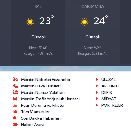
SALI
ÇARŞAMBA
°
°
23
24
Güneşli
Güneşli
Nem: %40
Nem: %36
Rüzgar: 4.81 m/s
Rüzgar: 5.31 m/s
Mardin Nöbetçi Eczaneler
ULUSAL
Mardin Hava Durumu
ARTUKLU
Mardin Namaz Vakitleri
DERİK
Mardin Trafik Yoğunluk Haritası
MİDYAT
Puan Durumu ve Fikstür
PORTRELER
Tüm Manşetler
Son Dakika Haberleri
Haber Arşivi