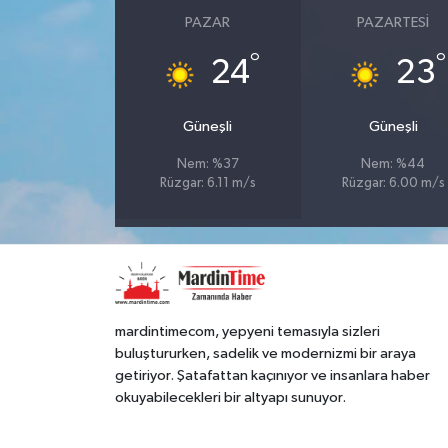
PAZAR
PAZARTESI
°
°
24
23
Güneşli
Güneşli
Nem: %37
Nem: %44
Rüzgar: 6.11 m/s
Rüzgar: 6.00 m/s
mardintimecom, yepyeni temasıyla sizleri
buluştururken, sadelik ve modernizmi bir araya
getiriyor. Şatafattan kaçınıyor ve insanlara haber
okuyabilecekleri bir altyapı sunuyor.