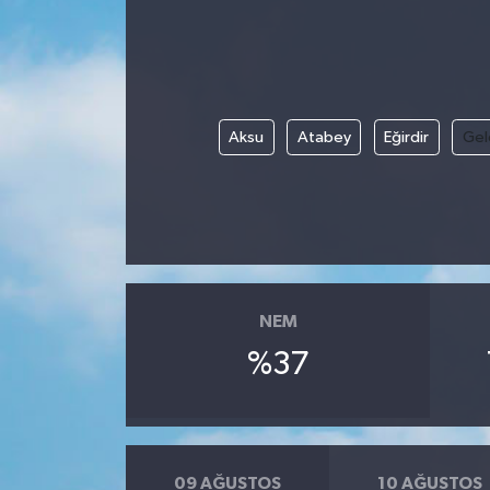
Aksu
Atabey
Eğirdir
Gel
NEM
%37
09 AĞUSTOS
10 AĞUSTOS