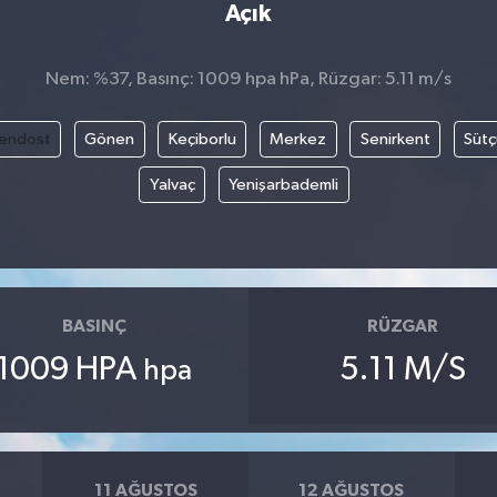
Açık
Nem: %37, Basınç: 1009 hpa hPa, Rüzgar: 5.11 m/s
endost
Gönen
Keçiborlu
Merkez
Senirkent
Sütç
Yalvaç
Yenişarbademli
BASINÇ
RÜZGAR
1009 HPA
5.11 M/S
hpa
11 AĞUSTOS
12 AĞUSTOS