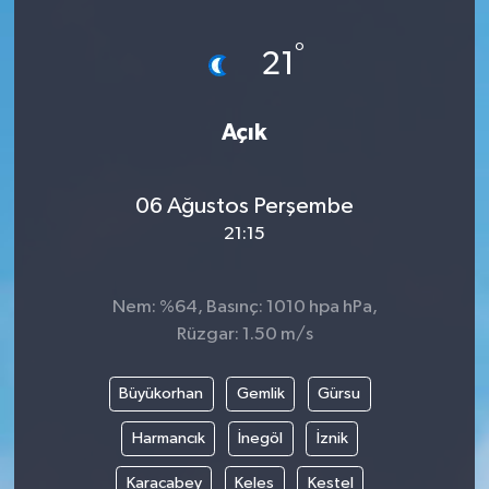
°
21
Açık
06 Ağustos Perşembe
21:15
Nem: %64, Basınç: 1010 hpa hPa,
Rüzgar: 1.50 m/s
Büyükorhan
Gemlik
Gürsu
Harmancık
İnegöl
İznik
Karacabey
Keles
Kestel