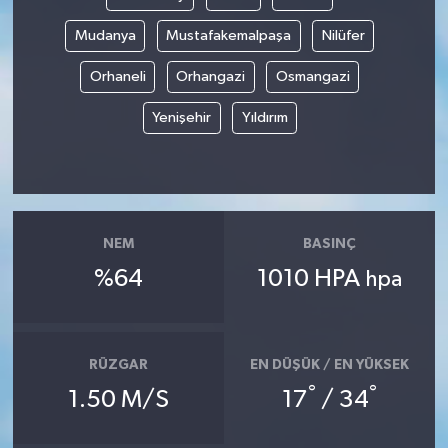
Mudanya
Mustafakemalpaşa
Nilüfer
Orhaneli
Orhangazi
Osmangazi
Yenişehir
Yıldırım
NEM
BASINÇ
%64
1010 HPA
hpa
RÜZGAR
EN DÜŞÜK / EN YÜKSEK
°
°
1.50 M/S
17
/ 34