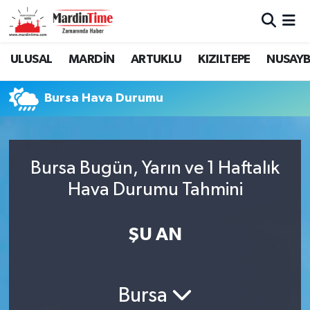
Mardin Nöbetçi Eczaneler
ULUSAL
MARDİN
ARTUKLU
KIZILTEPE
NUSAYB
Mardin Hava Durumu
Bursa Hava Durumu
Mardin Namaz Vakitleri
Mardin Trafik Yoğunluk Haritası
Bursa Bugün, Yarın ve 1 Haftalık
Hava Durumu Tahmini
Süper Lig Puan Durumu ve Fikstür
Tüm Manşetler
ŞU AN
Son Dakika Haberleri
Bursa
Haber Arşivi