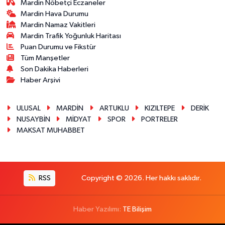
Mardin Nöbetçi Eczaneler
Mardin Hava Durumu
Mardin Namaz Vakitleri
Mardin Trafik Yoğunluk Haritası
Puan Durumu ve Fikstür
Tüm Manşetler
Son Dakika Haberleri
Haber Arşivi
ULUSAL
MARDİN
ARTUKLU
KIZILTEPE
DERİK
NUSAYBİN
MİDYAT
SPOR
PORTRELER
MAKSAT MUHABBET
RSS
Copyright © 2026. Her hakkı saklıdır.
Haber Yazılımı:
TE Bilişim