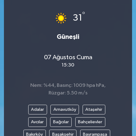
°
31
Güneşli
07 Ağustos Cuma
15:30
Nem: %44, Basınç: 1009 hpa hPa,
Rüzgar: 5.50 m/s
Adalar
Arnavutköy
Ataşehir
Avcılar
Bağcılar
Bahçelievler
Bakırköy
Başakşehir
Bayrampaşa