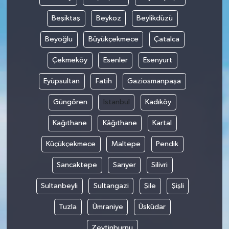
Beşiktaş
Beykoz
Beylikdüzü
Beyoğlu
Büyükçekmece
Çatalca
Çekmeköy
Esenler
Esenyurt
Eyüpsultan
Fatih
Gaziosmanpaşa
Güngören
Istanbul
Kadıköy
Kağıthane
Kâğıthane
Kartal
Küçükçekmece
Maltepe
Pendik
Sancaktepe
Sarıyer
Silivri
Sultanbeyli
Sultangazi
Şile
Şişli
Tuzla
Ümraniye
Üsküdar
Zeytinburnu