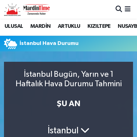
Mardin Nöbetçi Eczaneler
ULUSAL
MARDİN
ARTUKLU
KIZILTEPE
NUSAYB
Mardin Hava Durumu
İstanbul Hava Durumu
Mardin Namaz Vakitleri
Mardin Trafik Yoğunluk Haritası
İstanbul Bugün, Yarın ve 1
Haftalık Hava Durumu Tahmini
Süper Lig Puan Durumu ve Fikstür
Tüm Manşetler
ŞU AN
Son Dakika Haberleri
İstanbul
Haber Arşivi