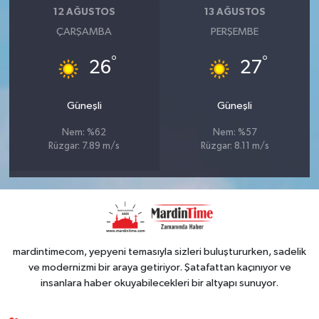
12 AĞUSTOS
13 AĞUSTOS
ÇARŞAMBA
PERŞEMBE
°
°
26
27
Güneşli
Güneşli
Nem: %62
Nem: %57
Rüzgar: 7.89 m/s
Rüzgar: 8.11 m/s
mardintimecom, yepyeni temasıyla sizleri buluştururken, sadelik
ve modernizmi bir araya getiriyor. Şatafattan kaçınıyor ve
insanlara haber okuyabilecekleri bir altyapı sunuyor.