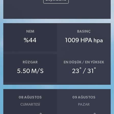
NEM
BASINÇ
%44
1009 HPA
hpa
RÜZGAR
EN DÜŞÜK / EN YÜKSEK
°
°
5.50 M/S
23
/ 31
08 AĞUSTOS
09 AĞUSTOS
CUMARTESI
PAZAR