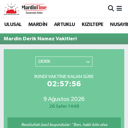
Mardin Nöbetçi Eczaneler
ULUSAL
MARDİN
ARTUKLU
KIZILTEPE
NUSAYB
Mardin Hava Durumu
Mardin Derik Namaz Vakitleri
Mardin Namaz Vakitleri
DERİK
Mardin Trafik Yoğunluk Haritası
İKINDI VAKTINE KALAN SÜRE
Süper Lig Puan Durumu ve Fikstür
02:57:56
Tüm Manşetler
9 Ağustos 2026
26 Safer 1448
Son Dakika Haberleri
Haber Arşivi
Resûlullah (sav) buyurdular: "Ben, haklı bile olsa