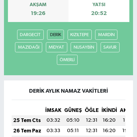
AKŞAM
YATSI
19:26
20:52
DARGECİT
DERİK
KIZILTEPE
MARDİN
MAZIDAĞI
MİDYAT
NUSAYBİN
SAVUR
ÖMERLİ
DERİK AYLIK NAMAZ VAKITLERI
İMSAK
GÜNEŞ
ÖĞLE
İKINDI
AKŞA
25 Tem Cts
03:32
05:10
12:31
16:20
19:41
26 Tem Paz
03:33
05:11
12:31
16:20
19:40