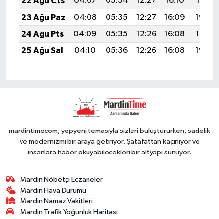
22 Ağu Cts
04:07
05:34
12:27
16:10
19:10
23 Ağu Paz
04:08
05:35
12:27
16:09
19:09
24 Ağu Pts
04:09
05:35
12:26
16:08
19:07
25 Ağu Sal
04:10
05:36
12:26
16:08
19:06
mardintimecom, yepyeni temasıyla sizleri buluştururken, sadelik
ve modernizmi bir araya getiriyor. Şatafattan kaçınıyor ve
insanlara haber okuyabilecekleri bir altyapı sunuyor.
Mardin Nöbetçi Eczaneler
Mardin Hava Durumu
Mardin Namaz Vakitleri
Mardin Trafik Yoğunluk Haritası