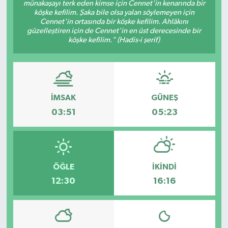
münakaşayı terk eden kimse için Cennet'in kenarında bir
köşke kefilim. Şaka bile olsa yalan söylemeyen için
Cennet'in ortasında bir köşke kefilim. Ahlâkını
güzelleştiren için de Cennet'in en üst derecesinde bir
köşke kefilim." (Hadis-i şerif)
İMSAK
GÜNEŞ
03:51
05:23
ÖĞLE
İKINDI
12:30
16:16