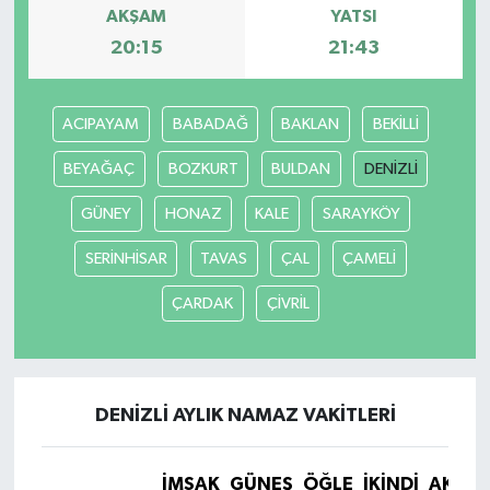
AKŞAM
YATSI
20:15
21:43
ACIPAYAM
BABADAĞ
BAKLAN
BEKİLLİ
BEYAĞAÇ
BOZKURT
BULDAN
DENİZLİ
GÜNEY
HONAZ
KALE
SARAYKÖY
SERİNHİSAR
TAVAS
ÇAL
ÇAMELİ
ÇARDAK
ÇİVRİL
DENİZLİ AYLIK NAMAZ VAKITLERI
İMSAK
GÜNEŞ
ÖĞLE
İKINDI
AKŞA