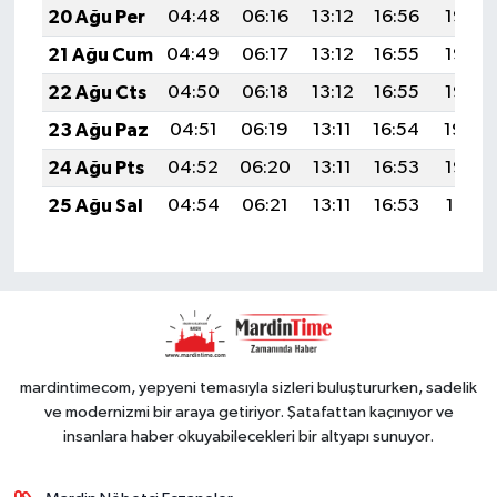
20 Ağu Per
04:48
06:16
13:12
16:56
19:58
21 Ağu Cum
04:49
06:17
13:12
16:55
19:57
22 Ağu Cts
04:50
06:18
13:12
16:55
19:56
23 Ağu Paz
04:51
06:19
13:11
16:54
19:54
24 Ağu Pts
04:52
06:20
13:11
16:53
19:53
25 Ağu Sal
04:54
06:21
13:11
16:53
19:51
mardintimecom, yepyeni temasıyla sizleri buluştururken, sadelik
ve modernizmi bir araya getiriyor. Şatafattan kaçınıyor ve
insanlara haber okuyabilecekleri bir altyapı sunuyor.