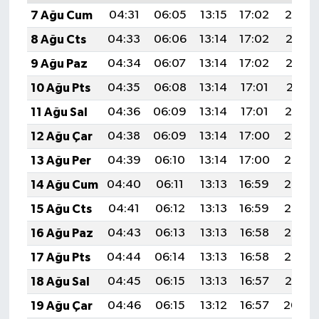
7 Ağu Cum
04:31
06:05
13:15
17:02
20:14
8 Ağu Cts
04:33
06:06
13:14
17:02
20:13
9 Ağu Paz
04:34
06:07
13:14
17:02
20:12
10 Ağu Pts
04:35
06:08
13:14
17:01
20:11
11 Ağu Sal
04:36
06:09
13:14
17:01
20:10
12 Ağu Çar
04:38
06:09
13:14
17:00
20:08
13 Ağu Per
04:39
06:10
13:14
17:00
20:07
14 Ağu Cum
04:40
06:11
13:13
16:59
20:06
15 Ağu Cts
04:41
06:12
13:13
16:59
20:05
16 Ağu Paz
04:43
06:13
13:13
16:58
20:03
17 Ağu Pts
04:44
06:14
13:13
16:58
20:02
18 Ağu Sal
04:45
06:15
13:13
16:57
20:01
19 Ağu Çar
04:46
06:15
13:12
16:57
20:00