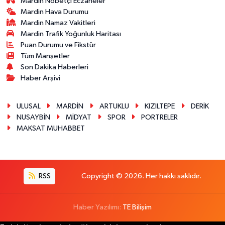
Mardin Nöbetçi Eczaneler
Mardin Hava Durumu
Mardin Namaz Vakitleri
Mardin Trafik Yoğunluk Haritası
Puan Durumu ve Fikstür
Tüm Manşetler
Son Dakika Haberleri
Haber Arşivi
ULUSAL
MARDİN
ARTUKLU
KIZILTEPE
DERİK
NUSAYBİN
MİDYAT
SPOR
PORTRELER
MAKSAT MUHABBET
RSS
Copyright © 2026. Her hakkı saklıdır.
Haber Yazılımı:
TE Bilişim