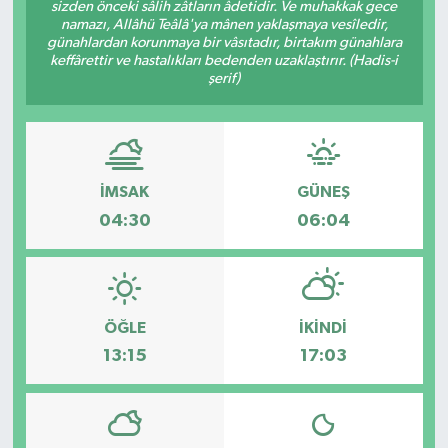
sizden önceki sâlih zâtların âdetidir. Ve muhakkak gece
namazı, Allâhü Teâlâ'ya mânen yaklaşmaya vesîledir,
günahlardan korunmaya bir vâsıtadır, birtakım günahlara
keffârettir ve hastalıkları bedenden uzaklaştırır. (Hadis-i
şerif)
İMSAK
GÜNEŞ
04:30
06:04
ÖĞLE
İKINDI
13:15
17:03