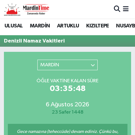
Mardin Nöbetçi Eczaneler
ULUSAL
MARDİN
ARTUKLU
KIZILTEPE
NUSAYB
Mardin Hava Durumu
Denizli Namaz Vakitleri
Mardin Namaz Vakitleri
MARDİN
Mardin Trafik Yoğunluk Haritası
ÖĞLE VAKTINE KALAN SÜRE
Süper Lig Puan Durumu ve Fikstür
03:35:48
Tüm Manşetler
6 Ağustos 2026
23 Safer 1448
Son Dakika Haberleri
Haber Arşivi
Gece namazına (teheccüde) devam ediniz. Çünkü bu,