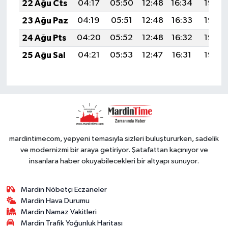
22 Ağu Cts
04:17
05:50
12:48
16:34
19:36
23 Ağu Paz
04:19
05:51
12:48
16:33
19:35
24 Ağu Pts
04:20
05:52
12:48
16:32
19:33
25 Ağu Sal
04:21
05:53
12:47
16:31
19:32
mardintimecom, yepyeni temasıyla sizleri buluştururken, sadelik
ve modernizmi bir araya getiriyor. Şatafattan kaçınıyor ve
insanlara haber okuyabilecekleri bir altyapı sunuyor.
Mardin Nöbetçi Eczaneler
Mardin Hava Durumu
Mardin Namaz Vakitleri
Mardin Trafik Yoğunluk Haritası