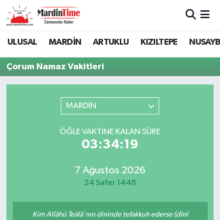
Mardin Nöbetçi Eczaneler
ULUSAL
MARDİN
ARTUKLU
KIZILTEPE
NUSAYB
Mardin Hava Durumu
Çorum Namaz Vakitleri
Mardin Namaz Vakitleri
MARDİN
Mardin Trafik Yoğunluk Haritası
ÖĞLE VAKTINE KALAN SÜRE
Süper Lig Puan Durumu ve Fikstür
03:34:19
Tüm Manşetler
7 Ağustos 2026
24 Safer 1448
Son Dakika Haberleri
Haber Arşivi
Kim Allâhü Teâlâ'nın dininde tefakkuh ederse (dînî