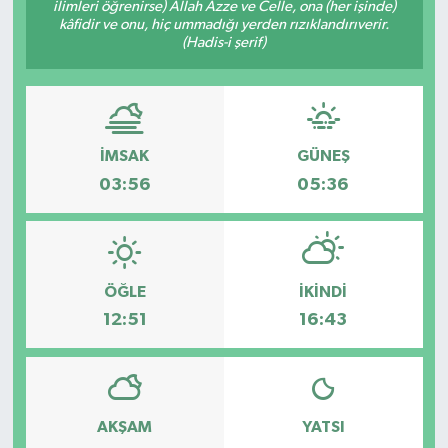
ilimleri öğrenirse) Allah Azze ve Celle, ona (her işinde)
kâfidir ve onu, hiç ummadığı yerden rızıklandırıverir.
(Hadis-i şerif)
İMSAK
GÜNEŞ
03:56
05:36
ÖĞLE
İKINDI
12:51
16:43
AKŞAM
YATSI