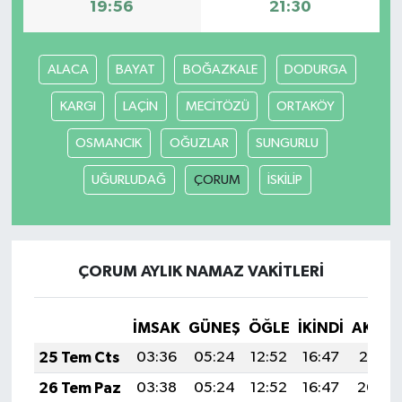
19:56
21:30
ALACA
BAYAT
BOĞAZKALE
DODURGA
KARGI
LAÇİN
MECİTÖZÜ
ORTAKÖY
OSMANCIK
OĞUZLAR
SUNGURLU
UĞURLUDAĞ
ÇORUM
İSKİLİP
ÇORUM AYLIK NAMAZ VAKITLERI
İMSAK
GÜNEŞ
ÖĞLE
İKINDI
AKŞA
25 Tem Cts
03:36
05:24
12:52
16:47
20:10
26 Tem Paz
03:38
05:24
12:52
16:47
20:09