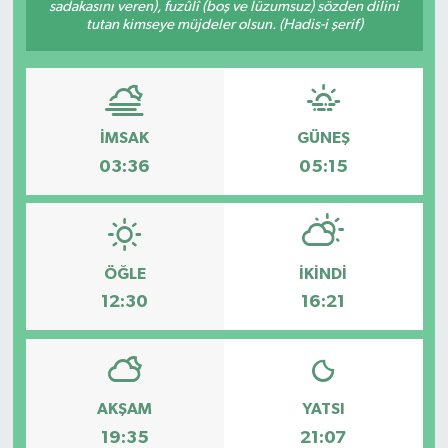
sadakasını veren), fuzûlî (boş ve lüzumsuz) sözden dilini
tutan kimseye müjdeler olsun. (Hadis-i şerif)
İMSAK
GÜNEŞ
03:36
05:15
ÖĞLE
İKINDI
12:30
16:21
AKŞAM
YATSI
19:35
21:07