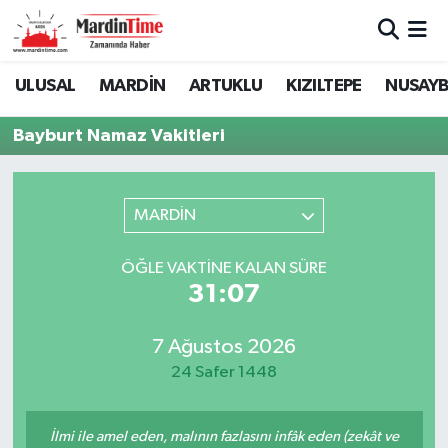
Mardin Nöbetçi Eczaneler
ULUSAL
MARDİN
ARTUKLU
KIZILTEPE
NUSAYB
Mardin Hava Durumu
Bayburt Namaz Vakitleri
Mardin Namaz Vakitleri
MARDİN
Mardin Trafik Yoğunluk Haritası
ÖĞLE VAKTINE KALAN SÜRE
Süper Lig Puan Durumu ve Fikstür
31:07
Tüm Manşetler
7 Ağustos 2026
24 Safer 1448
Son Dakika Haberleri
Haber Arşivi
İlmi ile amel eden, malının fazlasını infâk eden (zekât ve