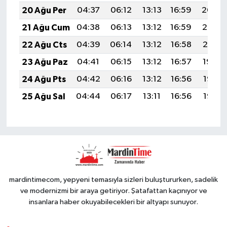
20 Ağu Per
04:37
06:12
13:13
16:59
20:04
21 Ağu Cum
04:38
06:13
13:12
16:59
20:02
22 Ağu Cts
04:39
06:14
13:12
16:58
20:01
23 Ağu Paz
04:41
06:15
13:12
16:57
19:59
24 Ağu Pts
04:42
06:16
13:12
16:56
19:58
25 Ağu Sal
04:44
06:17
13:11
16:56
19:56
mardintimecom, yepyeni temasıyla sizleri buluştururken, sadelik
ve modernizmi bir araya getiriyor. Şatafattan kaçınıyor ve
insanlara haber okuyabilecekleri bir altyapı sunuyor.