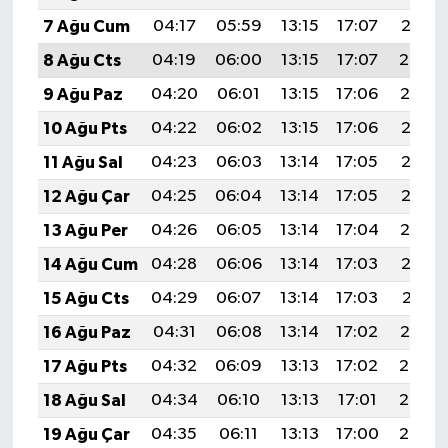
7 Ağu Cum
04:17
05:59
13:15
17:07
20:21
8 Ağu Cts
04:19
06:00
13:15
17:07
20:20
9 Ağu Paz
04:20
06:01
13:15
17:06
20:19
10 Ağu Pts
04:22
06:02
13:15
17:06
20:18
11 Ağu Sal
04:23
06:03
13:14
17:05
20:16
12 Ağu Çar
04:25
06:04
13:14
17:05
20:15
13 Ağu Per
04:26
06:05
13:14
17:04
20:14
14 Ağu Cum
04:28
06:06
13:14
17:03
20:12
15 Ağu Cts
04:29
06:07
13:14
17:03
20:11
16 Ağu Paz
04:31
06:08
13:14
17:02
20:10
17 Ağu Pts
04:32
06:09
13:13
17:02
20:08
18 Ağu Sal
04:34
06:10
13:13
17:01
20:07
19 Ağu Çar
04:35
06:11
13:13
17:00
20:05