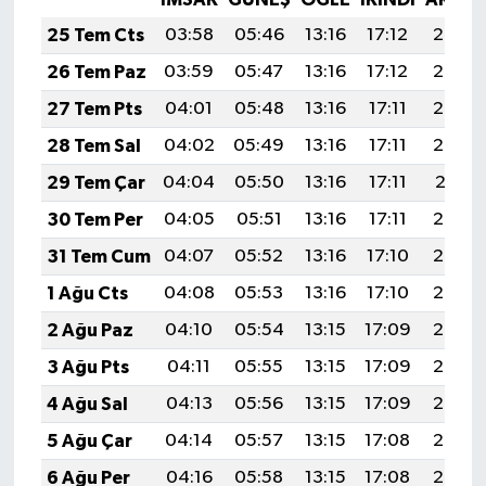
25 Tem Cts
03:58
05:46
13:16
17:12
20:35
26 Tem Paz
03:59
05:47
13:16
17:12
20:34
27 Tem Pts
04:01
05:48
13:16
17:11
20:33
28 Tem Sal
04:02
05:49
13:16
17:11
20:32
29 Tem Çar
04:04
05:50
13:16
17:11
20:31
30 Tem Per
04:05
05:51
13:16
17:11
20:30
31 Tem Cum
04:07
05:52
13:16
17:10
20:29
1 Ağu Cts
04:08
05:53
13:16
17:10
20:28
2 Ağu Paz
04:10
05:54
13:15
17:09
20:27
3 Ağu Pts
04:11
05:55
13:15
17:09
20:26
4 Ağu Sal
04:13
05:56
13:15
17:09
20:25
5 Ağu Çar
04:14
05:57
13:15
17:08
20:24
6 Ağu Per
04:16
05:58
13:15
17:08
20:23