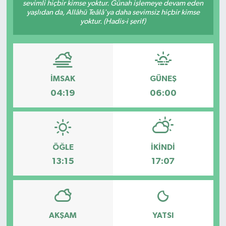
sevimli hiçbir kimse yoktur. Günah işlemeye devam eden
yaşlıdan da, Allâhü Teâlâ'ya daha sevimsiz hiçbir kimse
yoktur. (Hadis-i şerif)
İMSAK
GÜNEŞ
04:19
06:00
ÖĞLE
İKINDI
13:15
17:07
AKŞAM
YATSI