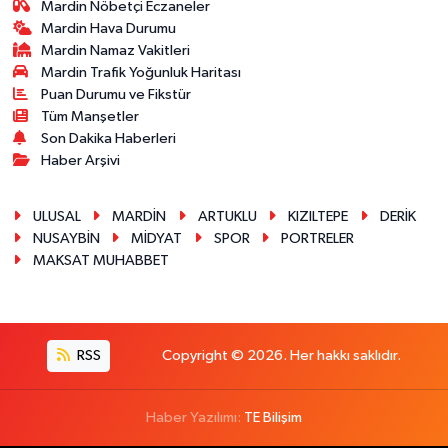
Mardin Nöbetçi Eczaneler
Mardin Hava Durumu
Mardin Namaz Vakitleri
Mardin Trafik Yoğunluk Haritası
Puan Durumu ve Fikstür
Tüm Manşetler
Son Dakika Haberleri
Haber Arşivi
ULUSAL
MARDİN
ARTUKLU
KIZILTEPE
DERİK
NUSAYBİN
MİDYAT
SPOR
PORTRELER
MAKSAT MUHABBET
RSS
Copyright © 2026. Her hakkı saklıdır.
Haber Yazılımı:
TE Bilişim