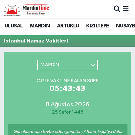
Mardin Nöbetçi Eczaneler
ULUSAL
MARDİN
ARTUKLU
KIZILTEPE
NUSAYB
Mardin Hava Durumu
İstanbul Namaz Vakitleri
Mardin Namaz Vakitleri
MARDİN
Mardin Trafik Yoğunluk Haritası
ÖĞLE VAKTINE KALAN SÜRE
Süper Lig Puan Durumu ve Fikstür
05:43:43
Tüm Manşetler
8 Ağustos 2026
25 Safer 1448
Son Dakika Haberleri
Haber Arşivi
Günahlarından tevbe eden gençten, Allâhü Teâlâ'ya daha