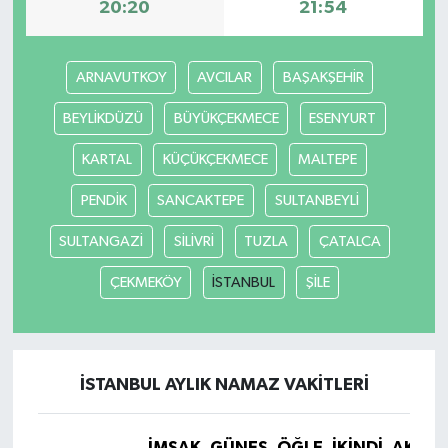
20:20
21:54
ARNAVUTKOY
AVCILAR
BAŞAKŞEHİR
BEYLİKDÜZÜ
BÜYÜKÇEKMECE
ESENYURT
KARTAL
KÜÇÜKÇEKMECE
MALTEPE
PENDİK
SANCAKTEPE
SULTANBEYLİ
SULTANGAZİ
SİLİVRİ
TUZLA
ÇATALCA
ÇEKMEKÖY
İSTANBUL
ŞİLE
İSTANBUL AYLIK NAMAZ VAKITLERI
İMSAK
GÜNEŞ
ÖĞLE
İKINDI
AKŞA