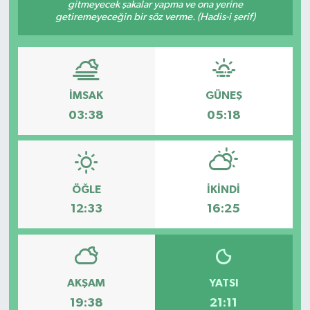
gitmeyecek şakalar yapma ve ona yerine
getiremeyeceğin bir söz verme. (Hadis-i şerif)
İMSAK
GÜNEŞ
03:38
05:18
ÖĞLE
İKINDI
12:33
16:25
AKŞAM
YATSI
19:38
21:11