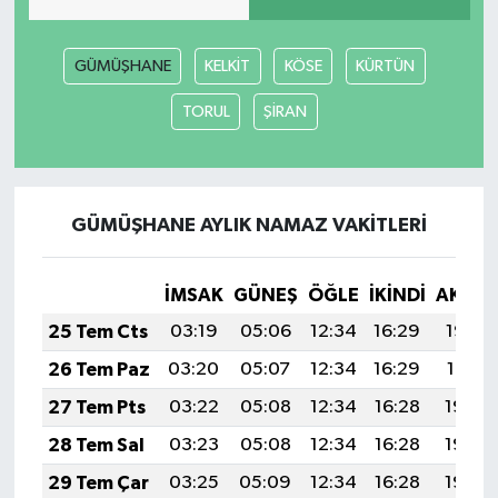
GÜMÜŞHANE
KELKİT
KÖSE
KÜRTÜN
TORUL
ŞİRAN
GÜMÜŞHANE AYLIK NAMAZ VAKITLERI
İMSAK
GÜNEŞ
ÖĞLE
İKINDI
AKŞA
25 Tem Cts
03:19
05:06
12:34
16:29
19:52
26 Tem Paz
03:20
05:07
12:34
16:29
19:51
27 Tem Pts
03:22
05:08
12:34
16:28
19:50
28 Tem Sal
03:23
05:08
12:34
16:28
19:49
29 Tem Çar
03:25
05:09
12:34
16:28
19:48