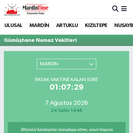
Mardin Nöbetçi Eczaneler
ULUSAL
MARDİN
ARTUKLU
KIZILTEPE
NUSAYB
Mardin Hava Durumu
Gümüşhane Namaz Vakitleri
Mardin Namaz Vakitleri
MARDİN
Mardin Trafik Yoğunluk Haritası
İMSAK VAKTINE KALAN SÜRE
Süper Lig Puan Durumu ve Fikstür
01:07:29
Tüm Manşetler
7 Ağustos 2026
24 Safer 1448
Son Dakika Haberleri
Haber Arşivi
(Mümin) kardeşinle münakaşa etme, onun hoşuna