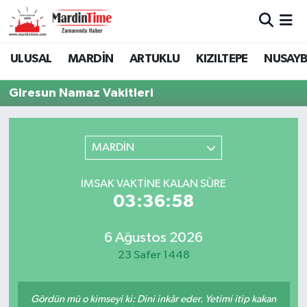
Mardin Nöbetçi Eczaneler
ULUSAL
MARDİN
ARTUKLU
KIZILTEPE
NUSAYB
Mardin Hava Durumu
Giresun Namaz Vakitleri
Mardin Namaz Vakitleri
MARDİN
Mardin Trafik Yoğunluk Haritası
İMSAK VAKTINE KALAN SÜRE
Süper Lig Puan Durumu ve Fikstür
03:36:58
Tüm Manşetler
6 Ağustos 2026
23 Safer 1448
Son Dakika Haberleri
Haber Arşivi
Gördün mü o kimseyi ki: Dini inkâr eder. Yetimi itip kakan