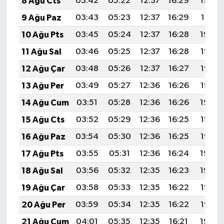
8 Ağu Cts
03:42
05:22
12:37
16:29
19:42
9 Ağu Paz
03:43
05:23
12:37
16:29
19:41
10 Ağu Pts
03:45
05:24
12:37
16:28
19:40
11 Ağu Sal
03:46
05:25
12:37
16:28
19:38
12 Ağu Çar
03:48
05:26
12:37
16:27
19:37
13 Ağu Per
03:49
05:27
12:36
16:26
19:36
14 Ağu Cum
03:51
05:28
12:36
16:26
19:34
15 Ağu Cts
03:52
05:29
12:36
16:25
19:33
16 Ağu Paz
03:54
05:30
12:36
16:25
19:32
17 Ağu Pts
03:55
05:31
12:36
16:24
19:30
18 Ağu Sal
03:56
05:32
12:35
16:23
19:29
19 Ağu Çar
03:58
05:33
12:35
16:22
19:27
20 Ağu Per
03:59
05:34
12:35
16:22
19:26
21 Ağu Cum
04:01
05:35
12:35
16:21
19:24