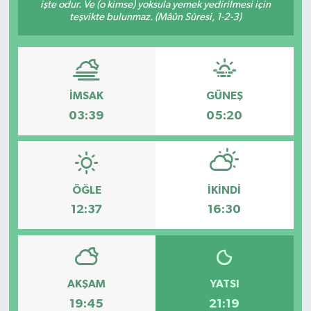
işte odur. Ve (o kimse) yoksula yemek yedirilmesi için
teşvikte bulunmaz. (Mâûn Sûresi, 1-2-3)
İMSAK
GÜNEŞ
03:39
05:20
ÖĞLE
İKINDI
12:37
16:30
AKŞAM
YATSI
19:45
21:19