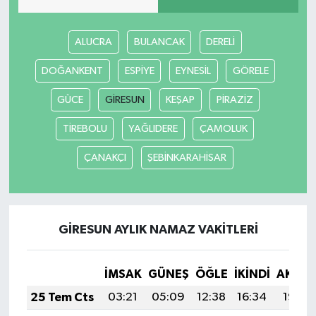
ALUCRA
BULANCAK
DERELİ
DOĞANKENT
ESPİYE
EYNESİL
GÖRELE
GÜCE
GİRESUN
KEŞAP
PİRAZİZ
TİREBOLU
YAĞLIDERE
ÇAMOLUK
ÇANAKÇI
ŞEBİNKARAHİSAR
GİRESUN AYLIK NAMAZ VAKITLERI
İMSAK
GÜNEŞ
ÖĞLE
İKINDI
AKŞA
25 Tem Cts
03:21
05:09
12:38
16:34
19:57