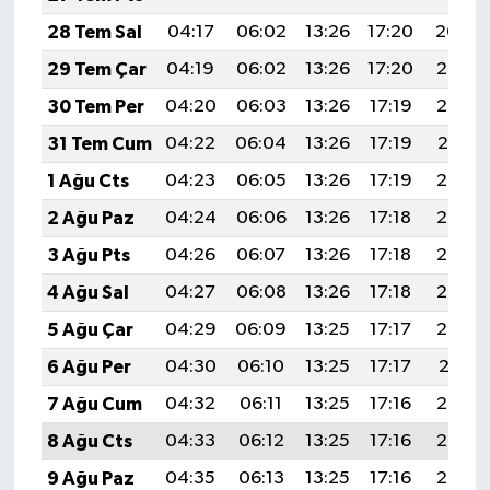
28 Tem Sal
04:17
06:02
13:26
17:20
20:40
29 Tem Çar
04:19
06:02
13:26
17:20
20:39
30 Tem Per
04:20
06:03
13:26
17:19
20:38
31 Tem Cum
04:22
06:04
13:26
17:19
20:37
1 Ağu Cts
04:23
06:05
13:26
17:19
20:36
2 Ağu Paz
04:24
06:06
13:26
17:18
20:35
3 Ağu Pts
04:26
06:07
13:26
17:18
20:34
4 Ağu Sal
04:27
06:08
13:26
17:18
20:33
5 Ağu Çar
04:29
06:09
13:25
17:17
20:32
6 Ağu Per
04:30
06:10
13:25
17:17
20:31
7 Ağu Cum
04:32
06:11
13:25
17:16
20:30
8 Ağu Cts
04:33
06:12
13:25
17:16
20:29
9 Ağu Paz
04:35
06:13
13:25
17:16
20:27