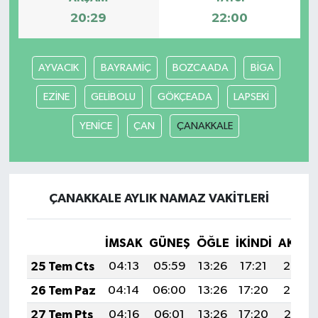
20:29
22:00
AYVACIK
BAYRAMİÇ
BOZCAADA
BİGA
EZİNE
GELİBOLU
GÖKÇEADA
LAPSEKİ
YENİCE
ÇAN
ÇANAKKALE
ÇANAKKALE AYLIK NAMAZ VAKITLERI
İMSAK
GÜNEŞ
ÖĞLE
İKINDI
AKŞA
25 Tem Cts
04:13
05:59
13:26
17:21
20:43
26 Tem Paz
04:14
06:00
13:26
17:20
20:42
27 Tem Pts
04:16
06:01
13:26
17:20
20:41