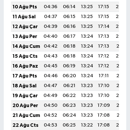
10 Ağu Pts
04:36
06:14
13:25
17:15
20:26
11 Ağu Sal
04:37
06:15
13:25
17:15
20:25
12 Ağu Çar
04:39
06:16
13:25
17:14
20:24
13 Ağu Per
04:40
06:17
13:24
17:13
20:22
14 Ağu Cum
04:42
06:18
13:24
17:13
20:21
15 Ağu Cts
04:43
06:18
13:24
17:12
20:20
16 Ağu Paz
04:45
06:19
13:24
17:12
20:18
17 Ağu Pts
04:46
06:20
13:24
17:11
20:17
18 Ağu Sal
04:47
06:21
13:23
17:10
20:15
19 Ağu Çar
04:49
06:22
13:23
17:10
20:14
20 Ağu Per
04:50
06:23
13:23
17:09
20:13
21 Ağu Cum
04:52
06:24
13:23
17:08
20:11
22 Ağu Cts
04:53
06:25
13:22
17:08
20:10