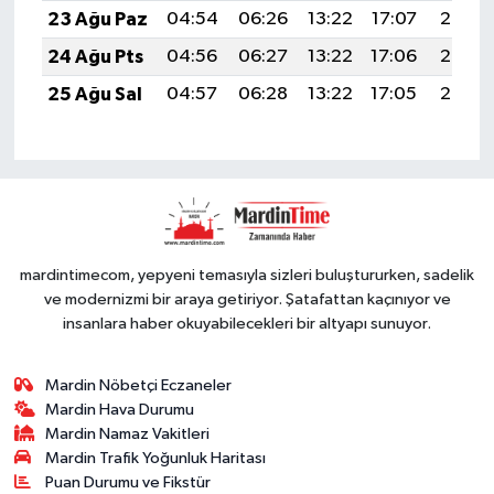
23 Ağu Paz
04:54
06:26
13:22
17:07
20:08
24 Ağu Pts
04:56
06:27
13:22
17:06
20:07
25 Ağu Sal
04:57
06:28
13:22
17:05
20:05
mardintimecom, yepyeni temasıyla sizleri buluştururken, sadelik
ve modernizmi bir araya getiriyor. Şatafattan kaçınıyor ve
insanlara haber okuyabilecekleri bir altyapı sunuyor.
Mardin Nöbetçi Eczaneler
Mardin Hava Durumu
Mardin Namaz Vakitleri
Mardin Trafik Yoğunluk Haritası
Puan Durumu ve Fikstür