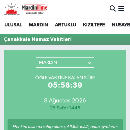
Mardin Nöbetçi Eczaneler
ULUSAL
MARDİN
ARTUKLU
KIZILTEPE
NUSAYB
Mardin Hava Durumu
Çanakkale Namaz Vakitleri
Mardin Namaz Vakitleri
MARDİN
Mardin Trafik Yoğunluk Haritası
ÖĞLE VAKTINE KALAN SÜRE
Süper Lig Puan Durumu ve Fikstür
05:58:39
Tüm Manşetler
8 Ağustos 2026
25 Safer 1448
Son Dakika Haberleri
Haber Arşivi
Her kim lisanına sahip olursa, Allâhü Teâlâ, onun ayıplarını