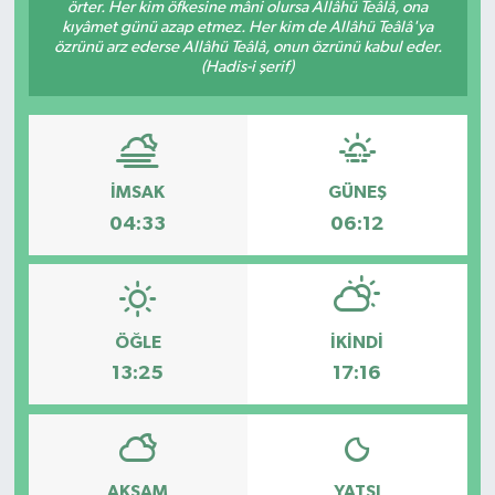
örter. Her kim öfkesine mâni olursa Allâhü Teâlâ, ona
kıyâmet günü azap etmez. Her kim de Allâhü Teâlâ'ya
özrünü arz ederse Allâhü Teâlâ, onun özrünü kabul eder.
(Hadis-i şerif)
İMSAK
GÜNEŞ
04:33
06:12
ÖĞLE
İKINDI
13:25
17:16
AKŞAM
YATSI