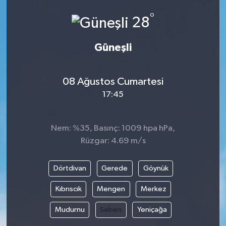
°
28
Güneşli
08 Ağustos Cumartesi
17:45
Nem: %35, Basınç: 1009 hpa hPa,
Rüzgar: 4.69 m/s
Dörtdivan
Gerede
Göynük
Kıbrıscık
Mengen
Merkez
Mudurnu
Seben
Yeniçağa