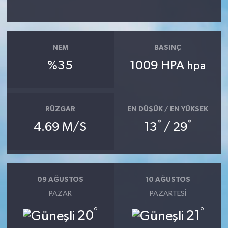
NEM
BASINÇ
%35
1009 HPA
hpa
RÜZGAR
EN DÜŞÜK / EN YÜKSEK
°
°
4.69 M/S
13
/ 29
09 AĞUSTOS
10 AĞUSTOS
PAZAR
PAZARTESI
°
°
20
21