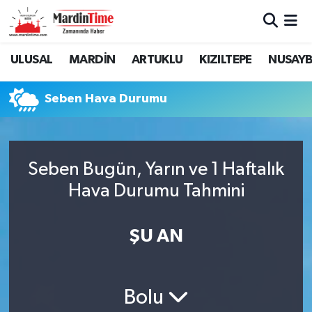
Mardin Nöbetçi Eczaneler
ULUSAL
MARDİN
ARTUKLU
KIZILTEPE
NUSAYB
Mardin Hava Durumu
Seben Hava Durumu
Mardin Namaz Vakitleri
Mardin Trafik Yoğunluk Haritası
Seben Bugün, Yarın ve 1 Haftalık
Hava Durumu Tahmini
Süper Lig Puan Durumu ve Fikstür
Tüm Manşetler
ŞU AN
Son Dakika Haberleri
Bolu
Haber Arşivi