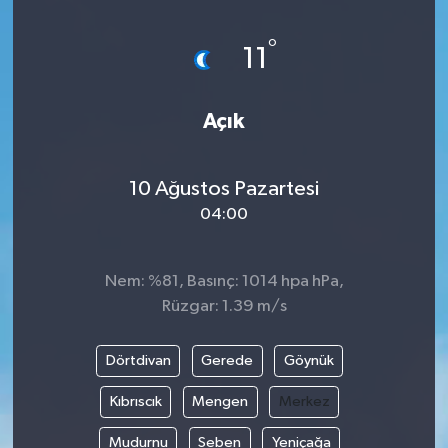
°
11
Açık
10 Ağustos Pazartesi
04:00
Nem: %81, Basınç: 1014 hpa hPa,
Rüzgar: 1.39 m/s
Dörtdivan
Gerede
Göynük
Kıbrıscık
Mengen
Merkez
Mudurnu
Seben
Yeniçağa