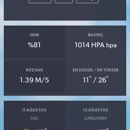
NEM
BASINÇ
%81
1014 HPA
hpa
RÜZGAR
EN DÜŞÜK / EN YÜKSEK
°
°
1.39 M/S
11
/ 26
11 AĞUSTOS
12 AĞUSTOS
SALI
ÇARŞAMBA