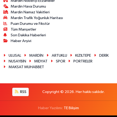
Mardin Nöbetçi Eczaneler
Mardin Hava Durumu
Mardin Namaz Vakitleri
Mardin Trafik Yoğunluk Haritası
Puan Durumu ve Fikstür
Tüm Manşetler
Son Dakika Haberleri
Haber Arşivi
ULUSAL
MARDİN
ARTUKLU
KIZILTEPE
DERİK
NUSAYBİN
MİDYAT
SPOR
PORTRELER
MAKSAT MUHABBET
RSS
Copyright © 2026. Her hakkı saklıdır.
Haber Yazılımı:
TE Bilişim