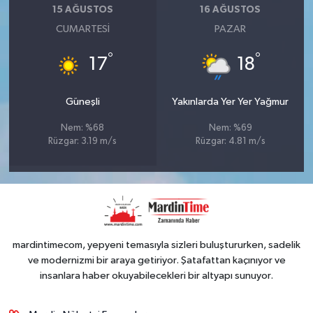
15 AĞUSTOS
16 AĞUSTOS
CUMARTESI
PAZAR
°
°
17
18
Güneşli
Yakınlarda Yer Yer Yağmur
Nem: %68
Nem: %69
Rüzgar: 3.19 m/s
Rüzgar: 4.81 m/s
mardintimecom, yepyeni temasıyla sizleri buluştururken, sadelik
ve modernizmi bir araya getiriyor. Şatafattan kaçınıyor ve
insanlara haber okuyabilecekleri bir altyapı sunuyor.