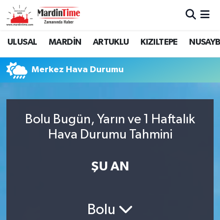
Mardin Nöbetçi Eczaneler
ULUSAL
MARDİN
ARTUKLU
KIZILTEPE
NUSAYB
Mardin Hava Durumu
Merkez Hava Durumu
Mardin Namaz Vakitleri
Mardin Trafik Yoğunluk Haritası
Bolu Bugün, Yarın ve 1 Haftalık
Hava Durumu Tahmini
Süper Lig Puan Durumu ve Fikstür
Tüm Manşetler
ŞU AN
Son Dakika Haberleri
Bolu
Haber Arşivi