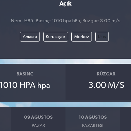
Açık
Nem: %85, Basınç: 1010 hpa hPa, Rüzgar: 3.00 m/s
Amasra
Kurucaşile
Merkez
Ulus
BASINÇ
RÜZGAR
1010 HPA
3.00 M/S
hpa
09 AĞUSTOS
10 AĞUSTOS
PAZAR
PAZARTESI