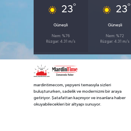
°
°
23
23
Güneşli
Güneşli
Nem: %76
Nem: %72
Rüzgar: 4.31 m/s
Rüzgar: 4.31 m/s
mardintimecom, yepyeni temasıyla sizleri
buluştururken, sadelik ve modernizmi bir araya
getiriyor. Şatafattan kaçınıyor ve insanlara haber
okuyabilecekleri bir altyapı sunuyor.