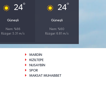
°
°
24
24
Güneşli
Güneşli
Nem: %66
Nem: %60
Rüzgar: 5.31 m/s
Rüzgar: 6.81 m/s
MARDİN
KIZILTEPE
NUSAYBİN
SPOR
MAKSAT MUHABBET