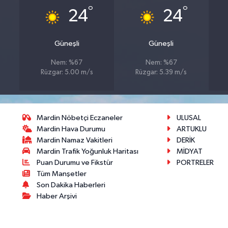
°
°
24
24
Güneşli
Güneşli
Nem: %67
Nem: %67
Rüzgar: 5.00 m/s
Rüzgar: 5.39 m/s
Mardin Nöbetçi Eczaneler
ULUSAL
Mardin Hava Durumu
ARTUKLU
Mardin Namaz Vakitleri
DERİK
Mardin Trafik Yoğunluk Haritası
MİDYAT
Puan Durumu ve Fikstür
PORTRELER
Tüm Manşetler
Son Dakika Haberleri
Haber Arşivi