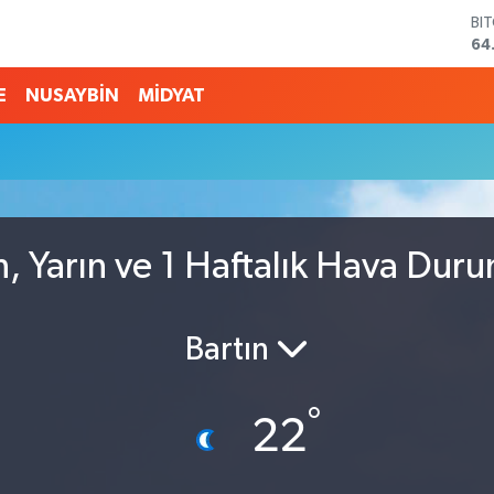
BI
64
DO
47
E
NUSAYBİN
MİDYAT
EU
55
ST
64
GR
65
Bİ
, Yarın ve 1 Haftalık Hava Dur
13
Bartın
°
22