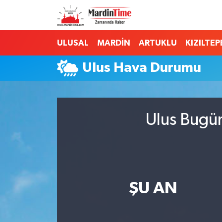
Mardin Nöbetçi Eczaneler
ULUSAL
MARDİN
ARTUKLU
KIZILTEP
Mardin Hava Durumu
Ulus Hava Durumu
Mardin Namaz Vakitleri
Mardin Trafik Yoğunluk Haritası
Ulus Bugün
Süper Lig Puan Durumu ve Fikstür
Tüm Manşetler
ŞU AN
Son Dakika Haberleri
Haber Arşivi