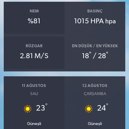
NEM
BASINÇ
%81
1015 HPA
hpa
RÜZGAR
EN DÜŞÜK / EN YÜKSEK
°
°
2.81 M/S
18
/ 28
11 AĞUSTOS
12 AĞUSTOS
SALI
ÇARŞAMBA
°
°
23
24
Güneşli
Güneşli