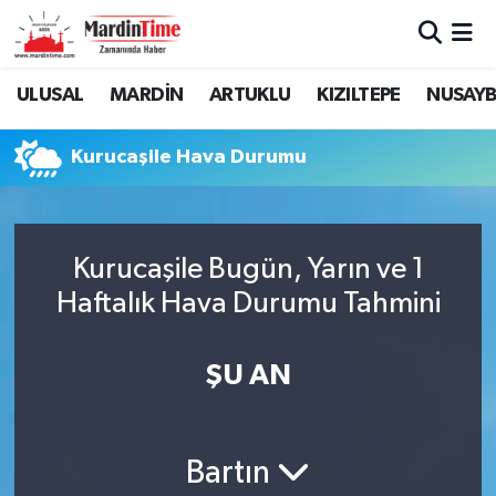
Mardin Nöbetçi Eczaneler
ULUSAL
MARDİN
ARTUKLU
KIZILTEPE
NUSAYB
Mardin Hava Durumu
Kurucaşile Hava Durumu
Mardin Namaz Vakitleri
Mardin Trafik Yoğunluk Haritası
Kurucaşile Bugün, Yarın ve 1
Haftalık Hava Durumu Tahmini
Süper Lig Puan Durumu ve Fikstür
Tüm Manşetler
ŞU AN
Son Dakika Haberleri
Bartın
Haber Arşivi