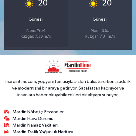
°
°
20
20
Güneşli
Güneşli
Nem: %64
Nem: %65
Rüzgar: 7.39 m/s
Rüzgar: 7.31 m/s
mardintimecom, yepyeni temasıyla sizleri buluştururken, sadelik
ve modernizmi bir araya getiriyor. Şatafattan kaçınıyor ve
insanlara haber okuyabilecekleri bir altyapı sunuyor.
Mardin Nöbetçi Eczaneler
Mardin Hava Durumu
Mardin Namaz Vakitleri
Mardin Trafik Yoğunluk Haritası