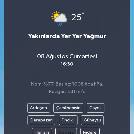
°
25
Yakınlarda Yer Yer Yağmur
08 Ağustos Cumartesi
16:30
Nem: %77, Basınç: 1008 hpa hPa,
Rüzgar: 1.81 m/s
Ardeşen
Çamlıhemşin
Çayeli
Derepazarı
Fındıklı
Güneysu
Hemşin
İkizdere
İyidere