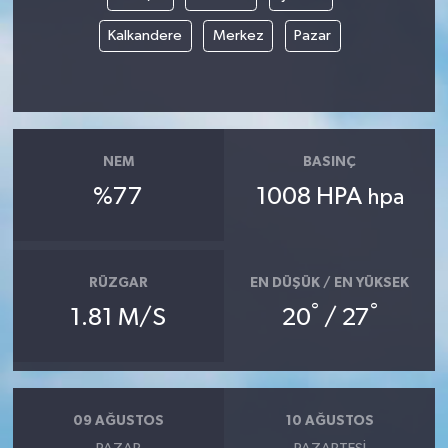
Kalkandere
Merkez
Pazar
NEM
BASINÇ
%77
1008 HPA
hpa
RÜZGAR
EN DÜŞÜK / EN YÜKSEK
°
°
1.81 M/S
20
/ 27
09 AĞUSTOS
10 AĞUSTOS