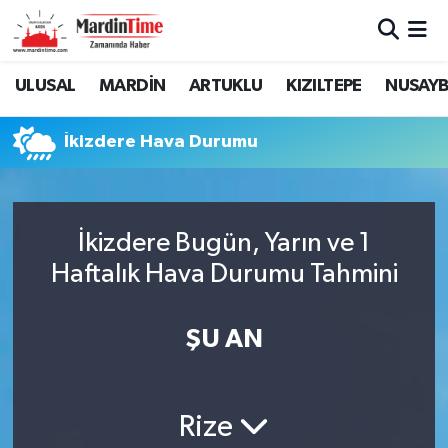
Mardin Nöbetçi Eczaneler
ULUSAL
MARDİN
ARTUKLU
KIZILTEPE
NUSAYB
Mardin Hava Durumu
İkizdere Hava Durumu
Mardin Namaz Vakitleri
Mardin Trafik Yoğunluk Haritası
İkizdere Bugün, Yarın ve 1
Haftalık Hava Durumu Tahmini
Süper Lig Puan Durumu ve Fikstür
Tüm Manşetler
ŞU AN
Son Dakika Haberleri
Rize
Haber Arşivi