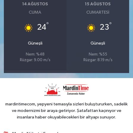
14 AĞUSTOS
15 AĞUSTOS
CUMA
CUMARTESI
°
°
24
23
Güneşli
Güneşli
Nem: %48
Nem: %55
Rüzgar: 9.00 m/s
Rüzgar: 8.19 m/s
mardintimecom, yepyeni temasıyla sizleri buluştururken, sadelik
ve modernizmi bir araya getiriyor. Şatafattan kaçınıyor ve
insanlara haber okuyabilecekleri bir altyapı sunuyor.