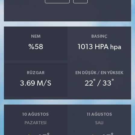
NEM
BASINÇ
%58
1013 HPA
hpa
RÜZGAR
EN DÜŞÜK / EN YÜKSEK
°
°
3.69 M/S
22
/ 33
10 AĞUSTOS
11 AĞUSTOS
PAZARTESI
SALI