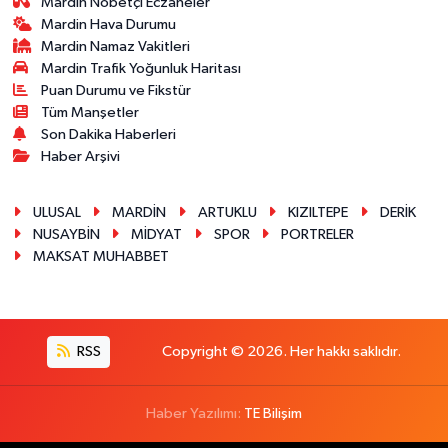
Mardin Nöbetçi Eczaneler
Mardin Hava Durumu
Mardin Namaz Vakitleri
Mardin Trafik Yoğunluk Haritası
Puan Durumu ve Fikstür
Tüm Manşetler
Son Dakika Haberleri
Haber Arşivi
ULUSAL
MARDİN
ARTUKLU
KIZILTEPE
DERİK
NUSAYBİN
MİDYAT
SPOR
PORTRELER
MAKSAT MUHABBET
RSS
Copyright © 2026. Her hakkı saklıdır.
Haber Yazılımı:
TE Bilişim