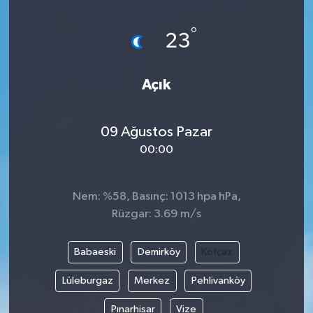
°
23
Açık
09 Ağustos Pazar
00:00
Nem: %58, Basınç: 1013 hpa hPa,
Rüzgar: 3.69 m/s
Babaeski
Demirköy
Kofçaz
Lüleburgaz
Merkez
Pehlivanköy
Pınarhisar
Vize