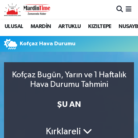
Mardin Nöbetçi Eczaneler
ULUSAL
MARDİN
ARTUKLU
KIZILTEPE
NUSAYB
Mardin Hava Durumu
Kofçaz Hava Durumu
Mardin Namaz Vakitleri
Mardin Trafik Yoğunluk Haritası
Kofçaz Bugün, Yarın ve 1 Haftalık
Hava Durumu Tahmini
Süper Lig Puan Durumu ve Fikstür
Tüm Manşetler
ŞU AN
Son Dakika Haberleri
Kırklareli
Haber Arşivi