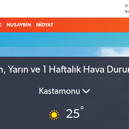
B
6
D
4
E
NUSAYBİN
MİDYAT
E
5
S
6
G
6
B
, Yarın ve 1 Haftalık Hava Dur
1
Kastamonu
°
25