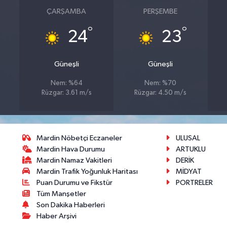
ÇARŞAMBA
PERŞEMBE
°
°
24
23
Güneşli
Güneşli
Nem: %64
Nem: %70
Rüzgar: 3.61 m/s
Rüzgar: 4.50 m/s
Mardin Nöbetçi Eczaneler
ULUSAL
Mardin Hava Durumu
ARTUKLU
Mardin Namaz Vakitleri
DERİK
Mardin Trafik Yoğunluk Haritası
MİDYAT
Puan Durumu ve Fikstür
PORTRELER
Tüm Manşetler
Son Dakika Haberleri
Haber Arşivi