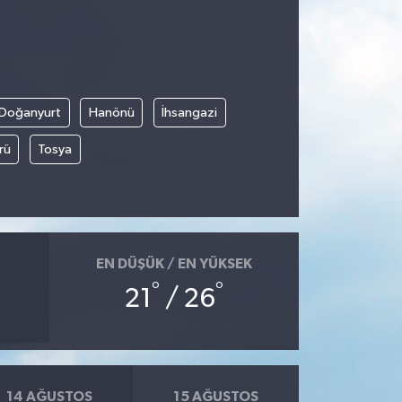
Doğanyurt
Hanönü
İhsangazi
rü
Tosya
EN DÜŞÜK / EN YÜKSEK
°
°
21
/ 26
14 AĞUSTOS
15 AĞUSTOS