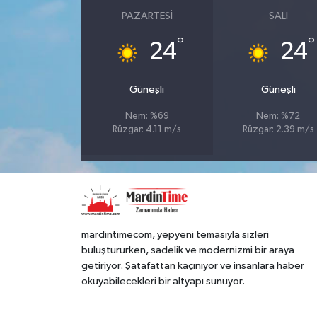
PAZARTESI
SALI
°
°
24
24
Güneşli
Güneşli
Nem: %69
Nem: %72
Rüzgar: 4.11 m/s
Rüzgar: 2.39 m/s
mardintimecom, yepyeni temasıyla sizleri
buluştururken, sadelik ve modernizmi bir araya
getiriyor. Şatafattan kaçınıyor ve insanlara haber
okuyabilecekleri bir altyapı sunuyor.