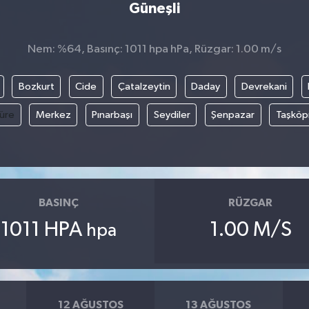
Güneşli
Nem: %64, Basınç: 1011 hpa hPa, Rüzgar: 1.00 m/s
Bozkurt
Cide
Çatalzeytin
Daday
Devrekani
üre
Merkez
Pınarbaşı
Seydiler
Şenpazar
Taşköp
BASINÇ
RÜZGAR
1011 HPA
1.00 M/S
hpa
12 AĞUSTOS
13 AĞUSTOS