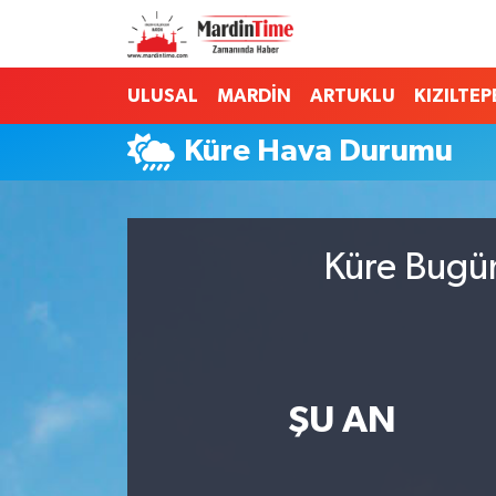
Mardin Nöbetçi Eczaneler
ULUSAL
MARDİN
ARTUKLU
KIZILTEP
Mardin Hava Durumu
Küre Hava Durumu
Mardin Namaz Vakitleri
Mardin Trafik Yoğunluk Haritası
Küre Bugün
Süper Lig Puan Durumu ve Fikstür
Tüm Manşetler
ŞU AN
Son Dakika Haberleri
Haber Arşivi