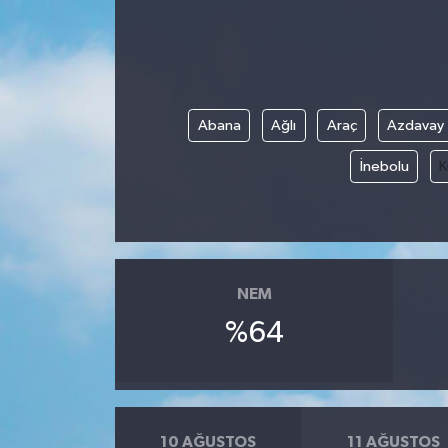
Abana
Ağlı
Araç
Azdavay
İnebolu
K
NEM
%64
10 AĞUSTOS
11 AĞUSTOS