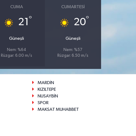
CUMA
CUMARTESI
°
°
21
20
Güneşli
Güneşli
Nem: %64
Nem: %57
Rüzgar: 6.00 m/s
Rüzgar: 6.50 m/s
MARDİN
KIZILTEPE
NUSAYBİN
SPOR
MAKSAT MUHABBET