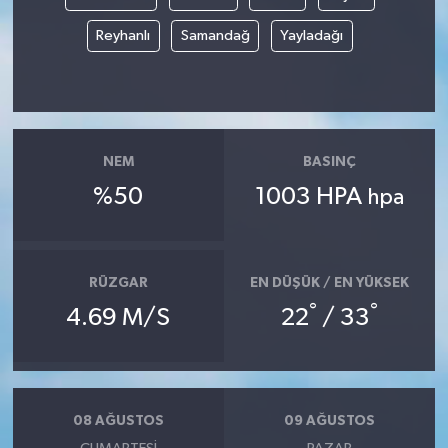
Reyhanlı
Samandağ
Yayladağı
NEM
BASINÇ
%50
1003 HPA
hpa
RÜZGAR
EN DÜŞÜK / EN YÜKSEK
°
°
4.69 M/S
22
/ 33
08 AĞUSTOS
09 AĞUSTOS