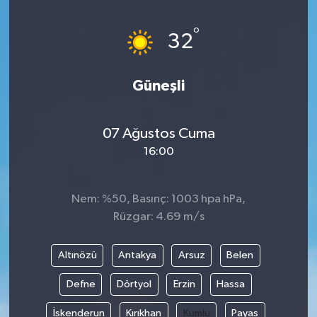
°
32
Güneşli
07 Ağustos Cuma
16:00
Nem: %50, Basınç: 1003 hpa hPa,
Rüzgar: 4.69 m/s
Altınözü
Antakya
Arsuz
Belen
Defne
Dörtyol
Erzin
Hassa
İskenderun
Kırıkhan
Kumlu
Payas