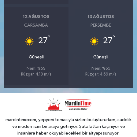
12 AĞUSTOS
13 AĞUSTOS
ÇARŞAMBA
PERŞEMBE
°
°
27
27
Güneşli
Güneşli
Nem: %59
Nem: %65
Rüzgar: 4.19 m/s
Rüzgar: 4.69 m/s
mardintimecom, yepyeni temasıyla sizleri buluştururken, sadelik
ve modernizmi bir araya getiriyor. Şatafattan kaçınıyor ve
insanlara haber okuyabilecekleri bir altyapı sunuyor.