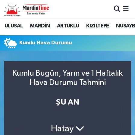
Mardin Nöbetçi Eczaneler
ULUSAL
MARDİN
ARTUKLU
KIZILTEPE
NUSAYB
Mardin Hava Durumu
Kumlu Hava Durumu
Mardin Namaz Vakitleri
Mardin Trafik Yoğunluk Haritası
Kumlu Bugün, Yarın ve 1 Haftalık
Hava Durumu Tahmini
Süper Lig Puan Durumu ve Fikstür
Tüm Manşetler
ŞU AN
Son Dakika Haberleri
Hatay
Haber Arşivi