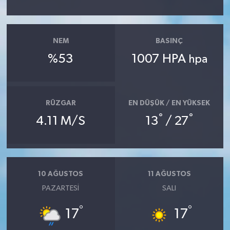
NEM
BASINÇ
%53
1007 HPA
hpa
RÜZGAR
EN DÜŞÜK / EN YÜKSEK
°
°
4.11 M/S
13
/ 27
10 AĞUSTOS
11 AĞUSTOS
PAZARTESI
SALI
°
°
17
17