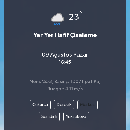
°
23
Yer Yer Hafif Çiseleme
09 Ağustos Pazar
16:45
Nem: %53, Basınç: 1007 hpa hPa,
Rüzgar: 4.11 m/s
Çukurca
Derecik
Merkez
Şemdinli
Yüksekova