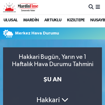
Mardin Nöbetçi Eczaneler
ULUSAL
MARDİN
ARTUKLU
KIZILTEPE
NUSAYB
Mardin Hava Durumu
Merkez Hava Durumu
Mardin Namaz Vakitleri
Mardin Trafik Yoğunluk Haritası
Hakkari Bugün, Yarın ve 1
Haftalık Hava Durumu Tahmini
Süper Lig Puan Durumu ve Fikstür
Tüm Manşetler
ŞU AN
Son Dakika Haberleri
Hakkari
Haber Arşivi