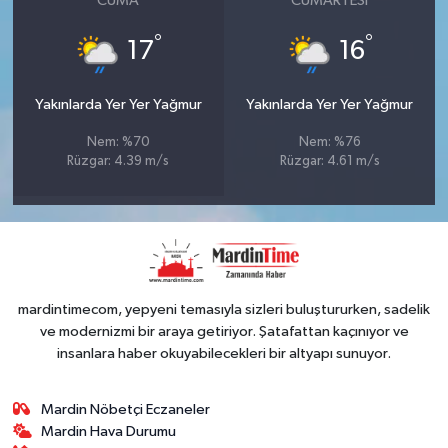
CUMA
CUMARTESI
°
°
17
16
Yakınlarda Yer Yer Yağmur
Yakınlarda Yer Yer Yağmur
Nem: %70
Nem: %76
Rüzgar: 4.39 m/s
Rüzgar: 4.61 m/s
mardintimecom, yepyeni temasıyla sizleri buluştururken, sadelik
ve modernizmi bir araya getiriyor. Şatafattan kaçınıyor ve
insanlara haber okuyabilecekleri bir altyapı sunuyor.
Mardin Nöbetçi Eczaneler
Mardin Hava Durumu