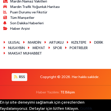
Mardin Namaz Vakitleri
Mardin Trafik Yoğunluk Haritası
Puan Durumu ve Fikstür
Tüm Manşetler
Son Dakika Haberleri
Haber Arşivi
ULUSAL
MARDİN
ARTUKLU
KIZILTEPE
DERİK
NUSAYBİN
MİDYAT
SPOR
PORTRELER
MAKSAT MUHABBET
RSS
Copyright © 2026. Her hakkı saklıdır.
Haber Yazılımı:
TE Bilişim
En iyi site deneyimi sağlamak için çerezlerden
faydalanıyoruz. Detaylar için lütfen tıklayın.
Gizlilik