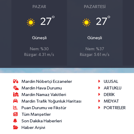
PAZAR
PAZARTESI
°
°
27
27
Güneşli
Güneşli
Nem: %30
Nem: %37
Rüzgar: 4.31 m/s
Rüzgar: 5.61 m/s
Mardin Nöbetçi Eczaneler
ULUSAL
Mardin Hava Durumu
ARTUKLU
Mardin Namaz Vakitleri
DERİK
Mardin Trafik Yoğunluk Haritası
MİDYAT
Puan Durumu ve Fikstür
PORTRELER
Tüm Manşetler
Son Dakika Haberleri
Haber Arşivi