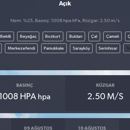
Açık
Nem: %25, Basınç: 1008 hpa hPa, Rüzgar: 2.50 m/s
Bekilli
Beyağaç
Bozkurt
Buldan
Çal
Çameli
Merkezefendi
Pamukkale
Sarayköy
Serinhisar
T
BASINÇ
RÜZGAR
1008 HPA
2.50 M/S
hpa
09 AĞUSTOS
10 AĞUSTOS