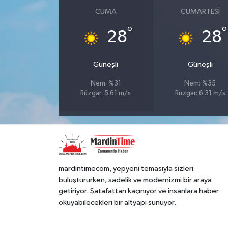
CUMA
CUMARTESI
°
°
28
28
Güneşli
Güneşli
Nem: %31
Nem: %35
Rüzgar: 5.61 m/s
Rüzgar: 6.31 m/s
mardintimecom, yepyeni temasıyla sizleri
buluştururken, sadelik ve modernizmi bir araya
getiriyor. Şatafattan kaçınıyor ve insanlara haber
okuyabilecekleri bir altyapı sunuyor.