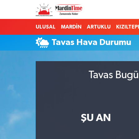
Mardin Nöbetçi Eczaneler
ULUSAL
MARDİN
ARTUKLU
KIZILTEP
Mardin Hava Durumu
Tavas Hava Durumu
Mardin Namaz Vakitleri
Mardin Trafik Yoğunluk Haritası
Tavas Bugü
Süper Lig Puan Durumu ve Fikstür
Tüm Manşetler
ŞU AN
Son Dakika Haberleri
Haber Arşivi