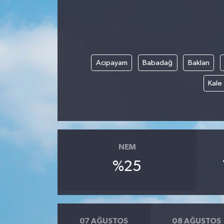
Acıpayam
Babadağ
Baklan
Kale
NEM
%25
07 AĞUSTOS
08 AĞUSTOS