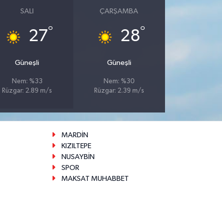
SALI
ÇARŞAMBA
°
°
27
28
Güneşli
Güneşli
Nem: %33
Nem: %30
Rüzgar: 2.89 m/s
Rüzgar: 2.39 m/s
MARDİN
KIZILTEPE
NUSAYBİN
SPOR
MAKSAT MUHABBET