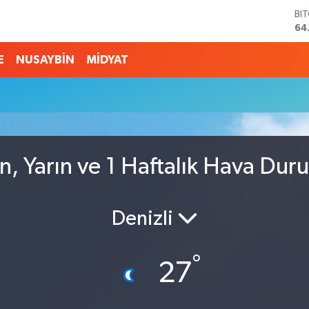
BI
64
DO
47
E
NUSAYBİN
MİDYAT
EU
55
ST
64
GR
65
Bİ
n, Yarın ve 1 Haftalık Hava Dur
13
Denizli
°
27