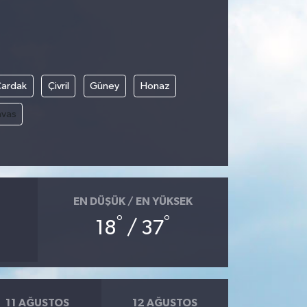
Çardak
Çivril
Güney
Honaz
avas
EN DÜŞÜK / EN YÜKSEK
°
°
18
/ 37
11 AĞUSTOS
12 AĞUSTOS