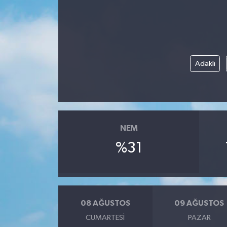
Adaklı
NEM
%31
08 AĞUSTOS
09 AĞUSTOS
CUMARTESI
PAZAR