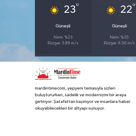
°
°
23
22
Güneşli
Güneşli
Nem: %23
Nem: %35
Rüzgar: 5.89 m/s
Rüzgar: 6.50 m/s
mardintimecom, yepyeni temasıyla sizleri
buluştururken, sadelik ve modernizmi bir araya
getiriyor. Şatafattan kaçınıyor ve insanlara haber
okuyabilecekleri bir altyapı sunuyor.