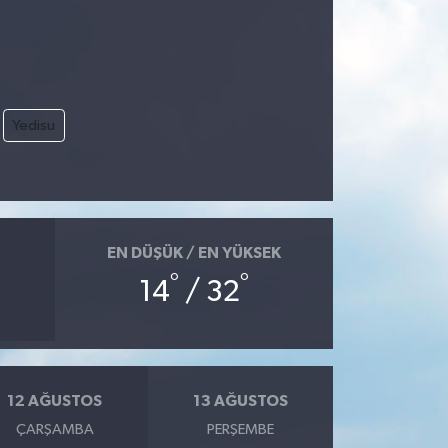
Yedisu
EN DÜŞÜK / EN YÜKSEK
°
°
14
/ 32
12 AĞUSTOS
13 AĞUSTOS
ÇARŞAMBA
PERŞEMBE