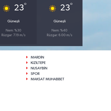
°
°
23
23
Güneşli
Güneşli
Nem: %30
Nem: %40
Rüzgar: 7.19 m/s
Rüzgar: 6.00 m/s
MARDİN
KIZILTEPE
NUSAYBİN
SPOR
MAKSAT MUHABBET