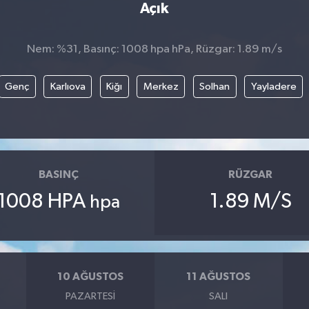
Açık
Nem: %31, Basınç: 1008 hpa hPa, Rüzgar: 1.89 m/s
Genç
Karlıova
Kiğı
Merkez
Solhan
Yayladere
BASINÇ
RÜZGAR
1008 HPA
1.89 M/S
hpa
10 AĞUSTOS
11 AĞUSTOS
PAZARTESI
SALI