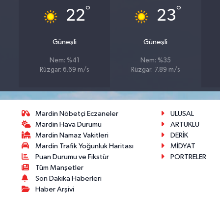
°
°
22
23
Güneşli
Güneşli
Nem: %41
Nem: %35
Rüzgar: 6.69 m/s
Rüzgar: 7.89 m/s
Mardin Nöbetçi Eczaneler
ULUSAL
Mardin Hava Durumu
ARTUKLU
Mardin Namaz Vakitleri
DERİK
Mardin Trafik Yoğunluk Haritası
MİDYAT
Puan Durumu ve Fikstür
PORTRELER
Tüm Manşetler
Son Dakika Haberleri
Haber Arşivi