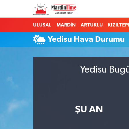
Mardin Nöbetçi Eczaneler
ULUSAL
MARDİN
ARTUKLU
KIZILTEP
Mardin Hava Durumu
Yedisu Hava Durumu
Mardin Namaz Vakitleri
Mardin Trafik Yoğunluk Haritası
Yedisu Bugü
Süper Lig Puan Durumu ve Fikstür
Tüm Manşetler
ŞU AN
Son Dakika Haberleri
Haber Arşivi