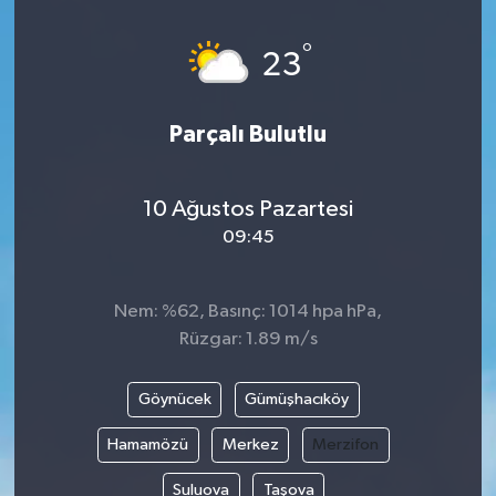
°
23
Parçalı Bulutlu
10 Ağustos Pazartesi
09:45
Nem: %62, Basınç: 1014 hpa hPa,
Rüzgar: 1.89 m/s
Göynücek
Gümüşhacıköy
Hamamözü
Merkez
Merzifon
Suluova
Taşova