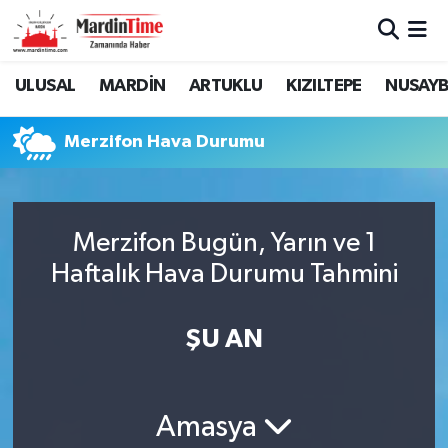
Mardin Nöbetçi Eczaneler
ULUSAL
MARDİN
ARTUKLU
KIZILTEPE
NUSAYB
Mardin Hava Durumu
Merzifon Hava Durumu
Mardin Namaz Vakitleri
Mardin Trafik Yoğunluk Haritası
Merzifon Bugün, Yarın ve 1
Haftalık Hava Durumu Tahmini
Süper Lig Puan Durumu ve Fikstür
Tüm Manşetler
ŞU AN
Son Dakika Haberleri
Amasya
Haber Arşivi