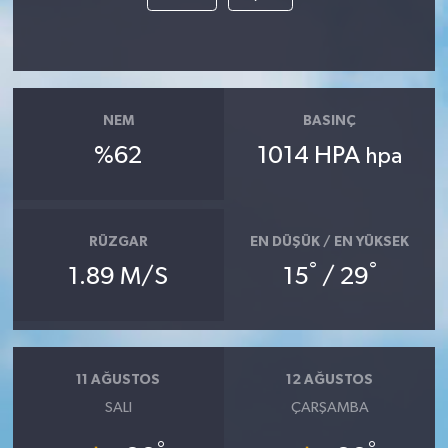
NEM
BASINÇ
%62
1014 HPA
hpa
RÜZGAR
EN DÜŞÜK / EN YÜKSEK
°
°
1.89 M/S
15
/ 29
11 AĞUSTOS
12 AĞUSTOS
SALI
ÇARŞAMBA