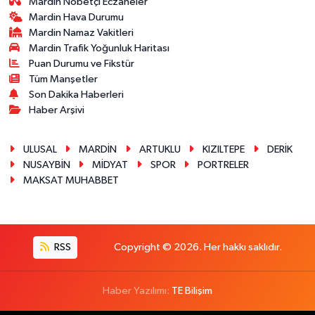
Mardin Nöbetçi Eczaneler
Mardin Hava Durumu
Mardin Namaz Vakitleri
Mardin Trafik Yoğunluk Haritası
Puan Durumu ve Fikstür
Tüm Manşetler
Son Dakika Haberleri
Haber Arşivi
ULUSAL
MARDİN
ARTUKLU
KIZILTEPE
DERİK
NUSAYBİN
MİDYAT
SPOR
PORTRELER
MAKSAT MUHABBET
RSS
Copyright © 2026. Her hakkı saklıdır.
Haber Yazılımı:
TE Bilişim