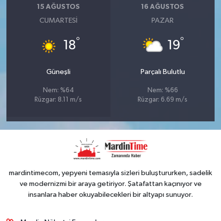
15 AĞUSTOS
16 AĞUSTOS
CUMARTESI
PAZAR
°
°
18
19
Güneşli
Parçalı Bulutlu
Nem: %64
Nem: %66
Rüzgar: 8.11 m/s
Rüzgar: 6.69 m/s
mardintimecom, yepyeni temasıyla sizleri buluştururken, sadelik
ve modernizmi bir araya getiriyor. Şatafattan kaçınıyor ve
insanlara haber okuyabilecekleri bir altyapı sunuyor.