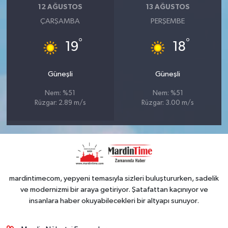
12 AĞUSTOS
13 AĞUSTOS
ÇARŞAMBA
PERŞEMBE
°
°
19
18
Güneşli
Güneşli
Nem: %51
Nem: %51
Rüzgar: 2.89 m/s
Rüzgar: 3.00 m/s
mardintimecom, yepyeni temasıyla sizleri buluştururken, sadelik
ve modernizmi bir araya getiriyor. Şatafattan kaçınıyor ve
insanlara haber okuyabilecekleri bir altyapı sunuyor.