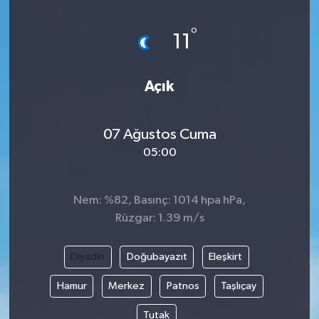
°
11
Açık
07 Ağustos Cuma
05:00
Nem: %82, Basınç: 1014 hpa hPa,
Rüzgar: 1.39 m/s
Diyadin
Doğubayazıt
Eleşkirt
Hamur
Merkez
Patnos
Taşlıçay
Tutak