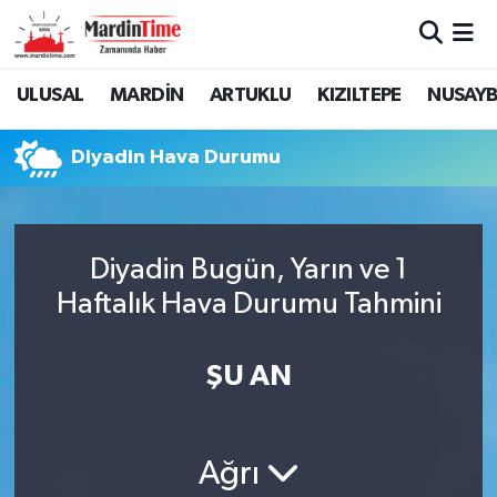
Mardin Nöbetçi Eczaneler
ULUSAL
MARDİN
ARTUKLU
KIZILTEPE
NUSAYB
Mardin Hava Durumu
Diyadin Hava Durumu
Mardin Namaz Vakitleri
Mardin Trafik Yoğunluk Haritası
Diyadin Bugün, Yarın ve 1
Haftalık Hava Durumu Tahmini
Süper Lig Puan Durumu ve Fikstür
Tüm Manşetler
ŞU AN
Son Dakika Haberleri
Ağrı
Haber Arşivi