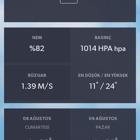
NEM
BASINÇ
%82
1014 HPA
hpa
RÜZGAR
EN DÜŞÜK / EN YÜKSEK
°
°
1.39 M/S
11
/ 24
08 AĞUSTOS
09 AĞUSTOS
CUMARTESI
PAZAR