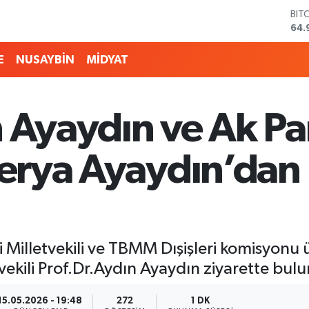
BIT
64.
DO
47,
E
NUSAYBİN
MİDYAT
EU
55,
STE
64,
 Ayaydın ve Ak Par
GRA
666
BİS
Derya Ayaydın’dan
13.
i Milletvekili ve TBMM Dışişleri komisyonu 
ekili Prof.Dr.Aydın Ayaydın ziyarette bul
15.05.2026 - 19:48
272
1 DK