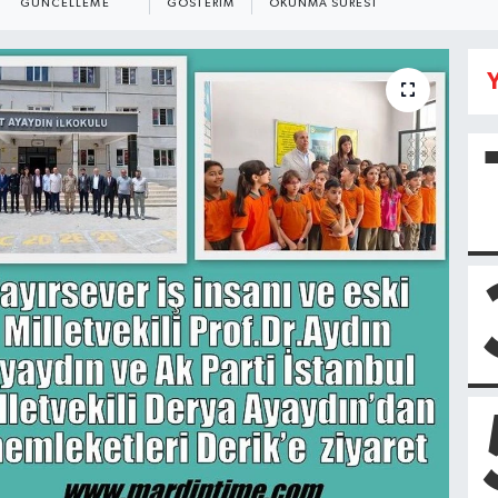
GÜNCELLEME
GÖSTERIM
OKUNMA SÜRESI
Y