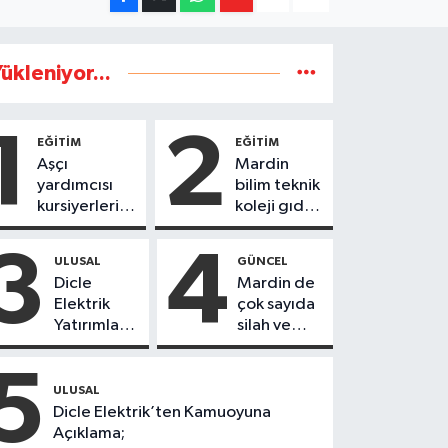
ükleniyor...
1
2
EĞİTİM
EĞİTİM
Aşçı
Mardin
yardımcısı
bilim teknik
kursiyerleri
koleji gıda
eğitimlerini
teknolojisi
başarı ile
öğrencileri
3
4
ULUSAL
GÜNCEL
tamamladı
ürettikleri
Dicle
Mardin de
gıda
Elektrik
çok sayıda
ürünlerini
Yatırımları
silah ve
satarak
Sonuç
mühimmat
köydeki
Verdi:
ele
5
çoçuklara
Mardin’de
geçirildi
ULUSAL
kitap
Kayıp
Dicle Elektrik’ten Kamuoyuna
desteğinde
Kaçak
Açıklama;
bulundu