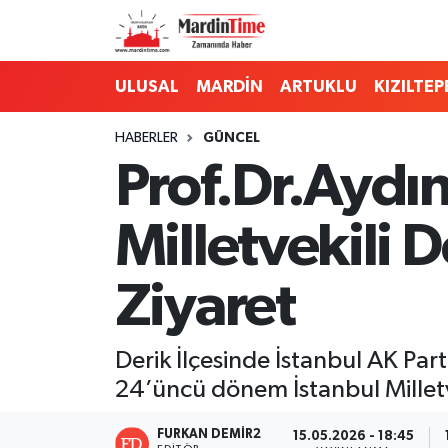
Mardin Nöbetçi Eczaneler
ULUSAL
MARDİN
ARTUKLU
KIZILTEP
Mardin Hava Durumu
HABERLER
GÜNCEL
Prof.Dr.Aydın
Mardin Namaz Vakitleri
Milletvekili 
Mardin Trafik Yoğunluk Haritası
Süper Lig Puan Durumu ve Fikstür
Ziyaret
Tüm Manşetler
Derik İlçesinde İstanbul AK Part
Son Dakika Haberleri
24’üncü dönem İstanbul Milletv
Haber Arşivi
FURKAN DEMİR2
15.05.2026 - 18:45