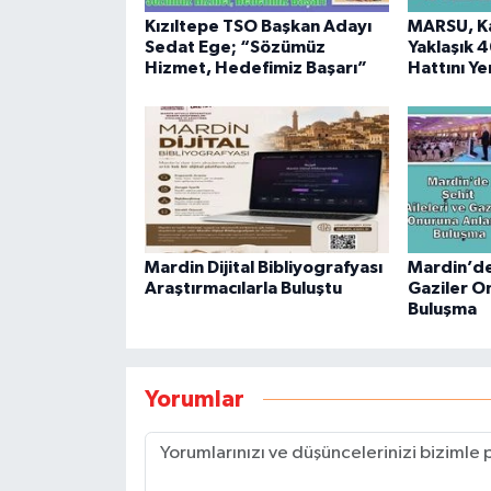
Kızıltepe TSO Başkan Adayı
MARSU, Ka
Sedat Ege; “Sözümüz
Yaklaşık 4
Hizmet, Hedefimiz Başarı”
Hattını Ye
Mardin Dijital Bibliyografyası
Mardin’de 
Araştırmacılarla Buluştu
Gaziler O
Buluşma
Yorumlar