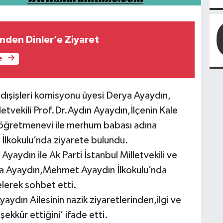
inden Dinler’e Ziyaret
e
M dışişleri komisyonu üyesi Derya Ayaydın,
etvekili Prof.Dr.Aydın Ayaydın,İlçenin Kale
ı öğretmenevi ile merhum babası adına
İlkokulu’nda ziyarete bulundu.
 Ayaydın ile Ak Parti İstanbul Milletvekili ve
a Ayaydın,Mehmet Ayaydın İlkokulu’nda
lerek sohbet etti.
yaydın Ailesinin nazik ziyaretlerinden,ilgi ve
şekkür ettiğini’ ifade etti.