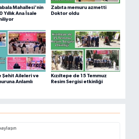
bala Mahallesi'nin
Zabıta memuru azmetti
0 Yıllık Ana İsale
Doktor oldu
niliyor
Şehit Aileleri ve
Kızıltepe de 15 Temmuz
nuruna Anlamlı
Resim Sergisi etkinliği