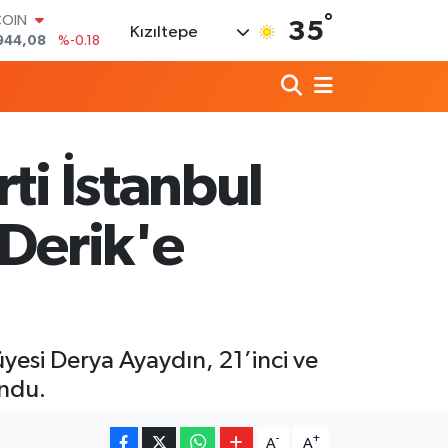
°
COIN
35
Kızıltepe
944,08
%-0.18
LAR
7436
%0.18
RO
2510
%0.32
RLİN
4811
%0.38
ti İstanbul
M ALTIN
0.55
%0.03
T100
 Derik'e
779
%-14
üyesi Derya Ayaydın, 21’inci ve
undu.
-
+
A
A