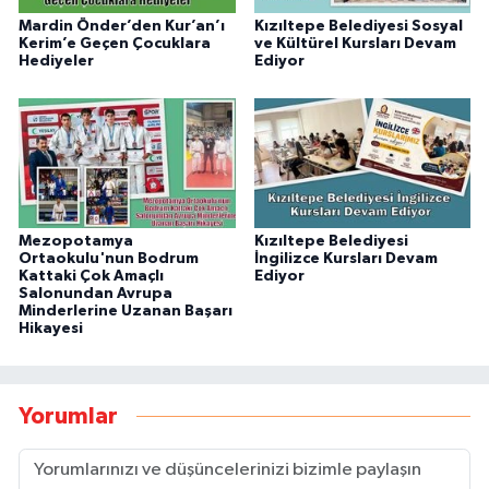
Mardin Önder’den Kur’an’ı
Kızıltepe Belediyesi Sosyal
Kerim’e Geçen Çocuklara
ve Kültürel Kursları Devam
Hediyeler
Ediyor
Mezopotamya
Kızıltepe Belediyesi
Ortaokulu'nun Bodrum
İngilizce Kursları Devam
Kattaki Çok Amaçlı
Ediyor
Salonundan Avrupa
Minderlerine Uzanan Başarı
Hikayesi
Yorumlar