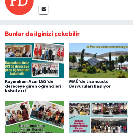
Bunlar da ilginizi çekebilir
Kaymakam Acar LGS’de
MAÜ’de Lisansüstü
dereceye giren öğrencileri
Başvuruları Başlıyor
kabul etti