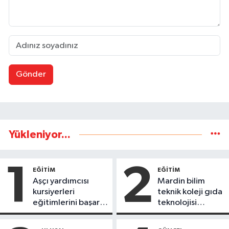
Gönder
Yükleniyor...
1
2
EĞİTİM
EĞİTİM
Aşçı yardımcısı
Mardin bilim
kursiyerleri
teknik koleji gıda
eğitimlerini başarı
teknolojisi
ile tamamladı
öğrencileri
ürettikleri gıda