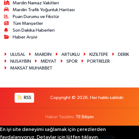
Mardin Namaz Vakitleri
Mardin Trafik Yoğunluk Haritası
Puan Durumu ve Fikstür
Tüm Manşetler
Son Dakika Haberleri
Haber Arşivi
ULUSAL
MARDİN
ARTUKLU
KIZILTEPE
DERİK
NUSAYBİN
MİDYAT
SPOR
PORTRELER
MAKSAT MUHABBET
RSS
Copyright © 2026. Her hakkı saklıdır.
Haber Yazılımı:
TE Bilişim
En iyi site deneyimi sağlamak için çerezlerden
faydalanıyoruz. Detaylar için lütfen tıklayın.
Gizlilik