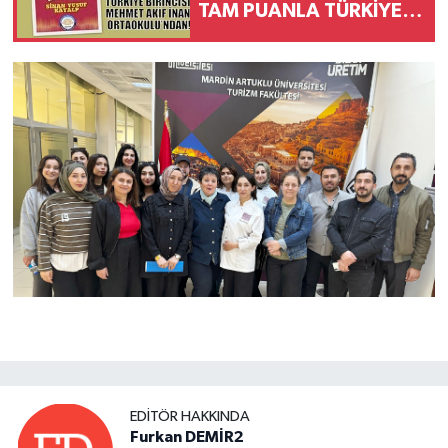
TAM PUANLA TÜRKİYE
BİRİNCİSİ MEHMET AKİF
İNAN
ORTAOKULU’NDAN!
EDITÖR HAKKINDA
Furkan DEMİR2