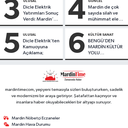
3
4
ULUSAL
GÜNCEL
ürünlerini satarak
Dicle Elektrik
Mardin de çok
köydeki
Yatırımları Sonuç
sayıda silah ve
çoçuklara kitap
Verdi: Mardin’de
mühimmat ele
desteğinde
Kayıp Kaçak
geçirildi
bulundu
Oranında Büyük
5
6
ULUSAL
KÜLTÜR SANAT
Düşüş
Dicle Elektrik’ten
BENGÜ’DEN
Kamuoyuna
MARDİN KÜLTÜR
Açıklama;
YOLU
FESTIVALİ’NDE
GÖRKEMLİ
PERFORMANS
mardintimecom, yepyeni temasıyla sizleri buluştururken, sadelik
ve modernizmi bir araya getiriyor. Şatafattan kaçınıyor ve
insanlara haber okuyabilecekleri bir altyapı sunuyor.
Mardin Nöbetçi Eczaneler
Mardin Hava Durumu