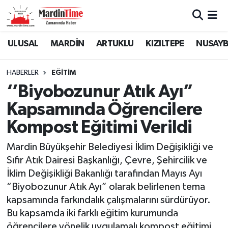
Mardin Nöbetçi Eczaneler
ULUSAL
MARDİN
ARTUKLU
KIZILTEPE
NUSAYB
Mardin Hava Durumu
HABERLER
EĞİTİM
‘’Biyobozunur Atık Ayı”
Mardin Namaz Vakitleri
Kapsamında Öğrencilere
Mardin Trafik Yoğunluk Haritası
Kompost Eğitimi Verildi
Süper Lig Puan Durumu ve Fikstür
Mardin Büyükşehir Belediyesi İklim Değişikliği ve
Sıfır Atık Dairesi Başkanlığı, Çevre, Şehircilik ve
Tüm Manşetler
İklim Değişikliği Bakanlığı tarafından Mayıs Ayı
“Biyobozunur Atık Ayı” olarak belirlenen tema
Son Dakika Haberleri
kapsamında farkındalık çalışmalarını sürdürüyor.
Bu kapsamda iki farklı eğitim kurumunda
Haber Arşivi
öğrencilere yönelik uygulamalı kompost eğitimi