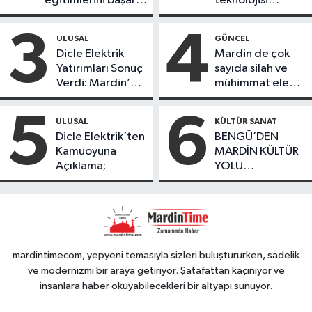
eğitimlerini başarı
teknolojisi
ile tamamladı
öğrencileri
ürettikleri gıda
3
4
ULUSAL
GÜNCEL
ürünlerini satarak
Dicle Elektrik
Mardin de çok
köydeki
Yatırımları Sonuç
sayıda silah ve
çoçuklara kitap
Verdi: Mardin’de
mühimmat ele
desteğinde
Kayıp Kaçak
geçirildi
bulundu
Oranında Büyük
5
6
ULUSAL
KÜLTÜR SANAT
Düşüş
Dicle Elektrik’ten
BENGÜ’DEN
Kamuoyuna
MARDİN KÜLTÜR
Açıklama;
YOLU
FESTIVALİ’NDE
GÖRKEMLİ
PERFORMANS
mardintimecom, yepyeni temasıyla sizleri buluştururken, sadelik
ve modernizmi bir araya getiriyor. Şatafattan kaçınıyor ve
insanlara haber okuyabilecekleri bir altyapı sunuyor.