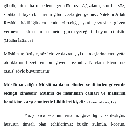
gibidir, bir daha o bedene geri dönmez. Ağızdan çıkan bir söz,
silahtan fırlayan bir mermi gibidir, asla geri gelmez. Nitekim Allah
Resûlü, kötülüğünden emin olmadığı, yani çevresine güven
vermeyen kimsenin cennete giremeyeceğini beyan etmiştir.
(Müslim-Îmân, 73)
Müslüman; özüyle, sözüyle ve davranışıyla kardeşlerine emniyette
olduklarını hissettiren bir güven insanıdır. Nitekim Efendimiz
(s.a.s) şöyle buyurmuştur:
Müslüman, diğer Müslümanların elinden ve dilinden güvende
olduğu kimsedir. Mümin de insanların canları ve mallarını
kendisine karşı emniyette bildikleri kişidir.
(Tirmizî-İmân, 12)
Yüzyıllarca selamın, emanın, güvenliğin, kardeşliğin,
huzurun timsali olan şehirlerimiz; bugün zulmün, kaosun,