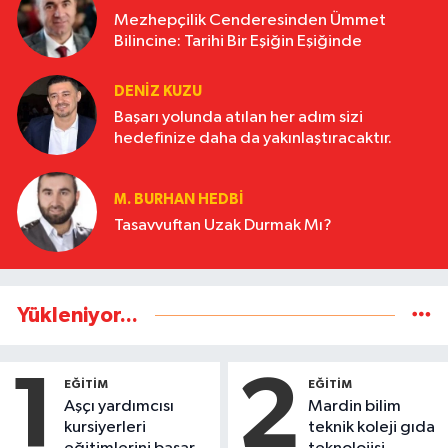
Mezhepçilik Cenderesinden Ümmet
Bilincine: Tarihi Bir Eşiğin Eşiğinde
DENİZ KUZU
Başarı yolunda atılan her adım sizi
hedefinize daha da yakınlaştıracaktır.
M. BURHAN HEDBİ
Tasavvuftan Uzak Durmak Mı?
Yükleniyor...
1
2
EĞİTİM
EĞİTİM
Aşçı yardımcısı
Mardin bilim
kursiyerleri
teknik koleji gıda