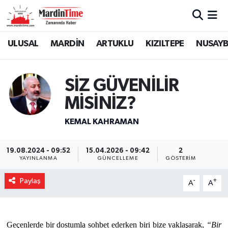
Mardin Nöbetçi Eczaneler
ULUSAL
MARDİN
ARTUKLU
KIZILTEPE
NUSAYB
Mardin Hava Durumu
SİZ GÜVENİLİR
Mardin Namaz Vakitleri
MİSİNİZ?
Mardin Trafik Yoğunluk Haritası
KEMAL KAHRAMAN
Süper Lig Puan Durumu ve Fikstür
19.08.2024 - 09:52
15.04.2026 - 09:42
2
YAYINLANMA
GÜNCELLEME
GÖSTERIM
Tüm Manşetler
Paylaş
-
+
A
A
Son Dakika Haberleri
Haber Arşivi
Geçenlerde bir dostumla sohbet ederken biri bize yaklaşarak,
“Bir