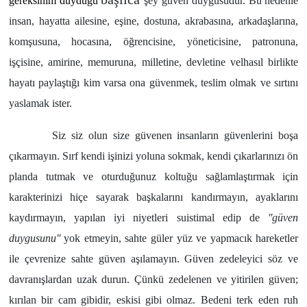
gereksinim duyduğu
şey
güven duygusudur.
Bu nedenle
insan, hayatta ailesine, eşine, dostuna, akrabasına, arkadaşlarına,
komşusuna, hocasına, öğrencisine, yöneticisine, patronuna,
işçisine, amirine, memuruna, milletine, devletine velhasıl birlikte
hayatı paylaştığı kim varsa ona güvenmek, teslim olmak ve sırtını
yaslamak ister.
Siz siz olun size güvenen insanların güvenlerini boşa
çıkarmayın. Sırf kendi işinizi yoluna sokmak, kendi çıkarlarınızı ön
planda tutmak ve oturduğunuz koltuğu sağlamlaştırmak için
karakterinizi hiçe sayarak başkalarını kandırmayın, ayaklarını
kaydırmayın, yapılan iyi niyetleri suistimal edip de
''güven
duygusunu''
yok etmeyin, sahte güler yüz ve yapmacık hareketler
ile çevrenize sahte güven aşılamayın. Güven zedeleyici söz ve
davranışlardan uzak durun. Çünkü zedelenen ve yitirilen güven;
kırılan bir cam gibidir, eskisi gibi olmaz. Bedeni terk eden ruh