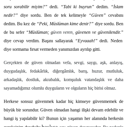
soru sorabilir miyim?”
dedi.
“Tabi ki buyrun”
dedim.
“İslam
nedir?”
diye sordu. Ben de tek kelimeyle
“Güven”
cevabını
dedim. Bu kez de
“Peki, Müslüman kime denir?”
diye sordu. Ben
de bu sefer
“Müslüman; g
üven veren,
güvenen ve güvenilendir.”
diye cevap verdim. Başını sallayarak
“Eyvaaah!”
dedi. Neden
diye sormama fırsat vermeden yanımızdan ayrılıp gitti.
Gerçekten de güven olmadan vefa, sevgi, saygı, aşk, anlayış,
duygudaşlık, fedakârlık, diğergâmlık, barış, huzur, mutluluk,
arkadaşlık, dostluk, akrabalık, komşuluk vatandaşlık ve daha
sayamadığımız olumlu duyguların ve olguların hiç birisi olmaz.
Herkese sonsuz güvenmek kadar hiç kimseye güvenmemek de
büyük bir sorundur. Güven olmadan hangi ilişki devam edebilir ve
hangi iş yapılabilir ki? Bunun için
y
aşamın her alanında herkesin
başlıca