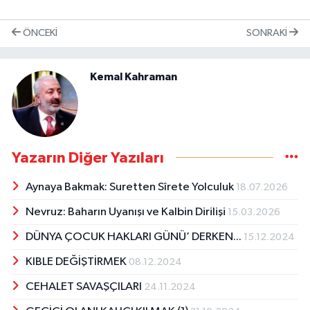
ÖNCEKI
SONRAKI
Kemal Kahraman
Yazarın Diğer Yazıları
Aynaya Bakmak: Suretten Sîrete Yolculuk
18.07.2026
Nevruz: Baharın Uyanışı ve Kalbin Dirilişi
15.03.2026
DÜNYA ÇOCUK HAKLARI GÜNÜ’ DERKEN...
15.12.2024
KIBLE DEĞİŞTİRMEK
08.12.2024
CEHALET SAVAŞÇILARI
24.11.2024