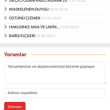
GEÇİCİ OLANI KALICI KILMAK (1)
31.10.2024
MASKELENEN DUYGU
06.10.2024
ÜSTÜNÜ ÇİZMEK
22.09.2024
HAKLISINIZ AMA VE LAKİN...
13.09.2024
BARIŞ ELÇİLERİ
03.09.2024
Yorumlar
Gönder