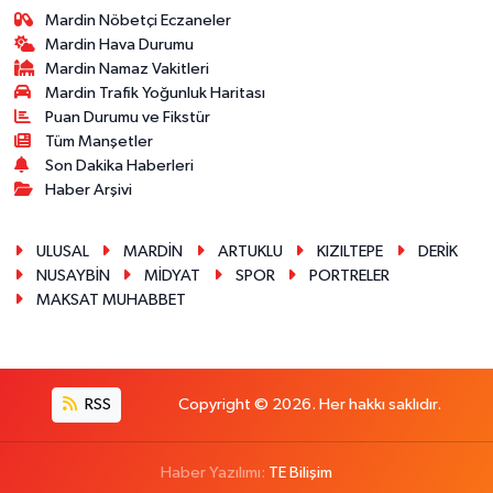
Mardin Nöbetçi Eczaneler
Mardin Hava Durumu
Mardin Namaz Vakitleri
Mardin Trafik Yoğunluk Haritası
Puan Durumu ve Fikstür
Tüm Manşetler
Son Dakika Haberleri
Haber Arşivi
ULUSAL
MARDİN
ARTUKLU
KIZILTEPE
DERİK
NUSAYBİN
MİDYAT
SPOR
PORTRELER
MAKSAT MUHABBET
RSS
Copyright © 2026. Her hakkı saklıdır.
Haber Yazılımı:
TE Bilişim