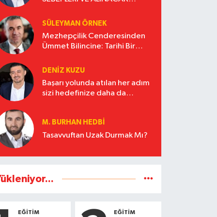
ÖNLEMLER
SÜLEYMAN ÖRNEK
Mezhepçilik Cenderesinden
Ümmet Bilincine: Tarihi Bir
Eşiğin Eşiğinde
DENİZ KUZU
Başarı yolunda atılan her adım
sizi hedefinize daha da
yakınlaştıracaktır.
M. BURHAN HEDBİ
Tasavvuftan Uzak Durmak Mı?
ükleniyor...
EĞİTİM
EĞİTİM