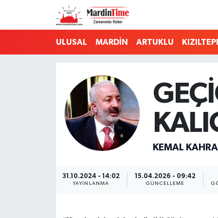
Mardin Nöbetçi Eczaneler
ULUSAL
MARDİN
ARTUKLU
KIZILTEP
Mardin Hava Durumu
GEÇİ
Mardin Namaz Vakitleri
Mardin Trafik Yoğunluk Haritası
KALIC
Süper Lig Puan Durumu ve Fikstür
KEMAL KAHR
Tüm Manşetler
31.10.2024 - 14:02
15.04.2026 - 09:42
YAYINLANMA
GÜNCELLEME
GÖ
Son Dakika Haberleri
Haber Arşivi