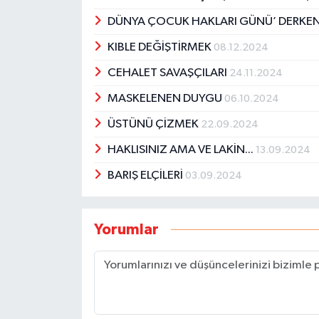
DÜNYA ÇOCUK HAKLARI GÜNÜ’ DERKEN
KIBLE DEĞİŞTİRMEK
08.12.2024
CEHALET SAVAŞÇILARI
24.11.2024
MASKELENEN DUYGU
06.10.2024
ÜSTÜNÜ ÇİZMEK
22.09.2024
HAKLISINIZ AMA VE LAKİN...
13.09.2024
BARIŞ ELÇİLERİ
03.09.2024
Yorumlar