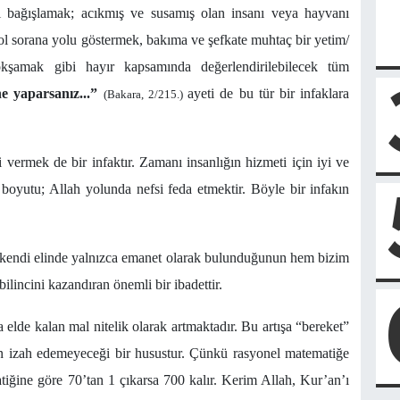
ı bağışlamak; acıkmış ve susamış olan insanı veya hayvanı
yol sorana yolu göstermek, bakıma ve şefkate muhtaç bir yetim/
şamak gibi hayır kapsamında değerlendirilebilecek tüm
e yaparsanız...”
ayeti de bu tür bir infaklara
(Bakara, 2/215.)
i vermek de bir infaktır. Zamanı insanlığın hizmeti için iyi ve
i boyutu; Allah yolunda nefsi feda etmektir. Böyle bir infakın
 kendi elinde yalnızca emanet olarak bulunduğunun hem bizim
lincini kazandıran önemli bir ibadettir.
a elde kalan mal nitelik olarak artmaktadır. Bu artışa “bereket”
in izah edemeyeceği bir husustur. Çünkü rasyonel matematiğe
tiğine göre 70’tan 1 çıkarsa 700 kalır. Kerim Allah, Kur’an’ı