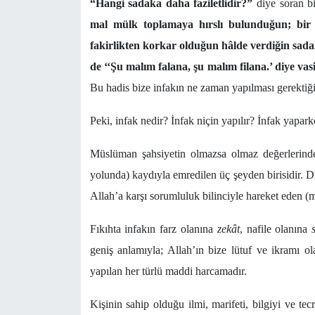
“Hangi sadaka daha faziletlidir?”
diye
soran b
mal mülk toplamaya hırslı bulunduğun; bir 
fakirlikten korkar olduğun hâlde verdiğin sadak
de ‘‘Şu malım falana, şu malım filana.’ diye va
Bu hadis bize infakın ne zaman yapılması gerektiği
Peki, infak nedir? İnfak niçin yapılır? İnfak yapark
Müslüman şahsiyetin olmazsa olmaz değerlerinde
yolunda) kaydıyla emredilen üç şeyden birisidir. Di
Allah’a karşı sorumluluk bilinciyle hareket eden (mu
Fıkıhta infakın farz olanına
zekât
, nafile olanına
geniş anlamıyla; Allah’ın bize lütuf ve ikramı o
yapılan her türlü maddi harcamadır.
Kişinin sahip olduğu ilmi, marifeti, bilgiyi ve te