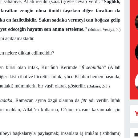
ir sahabiye,
Allah resulü (s.a.s.) şöyle cevap verdi:
“Sağlıklı,
taraftan zengin olma ümidi taşırken diğer taraftan da
a en faziletlisidir. Sakın sadaka vermeyi can boğaza gelip
siyet edeceğin hayatın son anına erteleme.”
(Buhari,
Vesâyâ
, 7.)
ni açıklamaktadır.
en nelere dikkat edilmelidir?
n birisi olan infak, Kur’ân’ı Kerimde “
fî sebilillah
” (Allah
ğer ikisi cihat ve hicrettir. İnfak, yüce Kitabın hemen başında,
ttaki) müminlerin bir vasfı olarak gösterilir.
(Bakara, 2/3.)
sadaka,
Ramazan ayına özgü olanına da
fıtr
adı verilir. İnfak
lan maldan, Allah’ın kullarına, O’nun rızasını kazanmak için
Y
crübeyi başkalarıyla paylaşmak; insanlara iş imkânı (istihdamı)