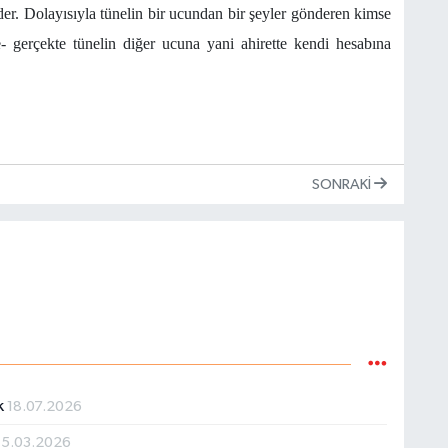
der. Dolayısıyla tünelin bir ucundan bir şeyler gönderen kimse
- gerçekte tünelin diğer ucuna yani ahirette kendi hesabına
SONRAKI
k
18.07.2026
15.03.2026