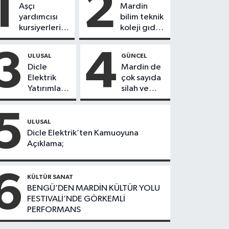
1
2
Aşçı
Mardin
yardımcısı
bilim teknik
kursiyerleri
koleji gıda
eğitimlerini
teknolojisi
başarı ile
öğrencileri
3
4
ULUSAL
GÜNCEL
tamamladı
ürettikleri
Dicle
Mardin de
gıda
Elektrik
çok sayıda
ürünlerini
Yatırımları
silah ve
satarak
Sonuç
mühimmat
köydeki
Verdi:
ele
5
çoçuklara
Mardin’de
geçirildi
ULUSAL
kitap
Kayıp
Dicle Elektrik’ten Kamuoyuna
desteğinde
Kaçak
Açıklama;
bulundu
Oranında
Büyük
6
Düşüş
KÜLTÜR SANAT
BENGÜ’DEN MARDİN KÜLTÜR YOLU
FESTIVALİ’NDE GÖRKEMLİ
PERFORMANS