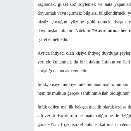
sağlamak, güzel söz söylemek ve hata yapanlar
doyurmak veya içirmek; bilgisizi bilgilendirmek, 
öksüz çocuğun yüzüne gülümsemek, başını ok
davranışlar infaktır. Nitekim
“Hayır adına her n
işaret etmektedir.
Ayrıca ihtiyacı olan kişiye ihtiyaç duyduğu şeyler
yerinde kullanmak da bir infaktır. İnfakın en iler
karşılığı da ancak cennettir.
İnfak, kişiye mülkiyetinde bulunan malın, mülkün
hem de mülkün gerçek sahibinin Allah olduğunun bi
İnfak edilen mal ilk bakışta nicelik olarak azalsa d
adı verilir. Bu durum ne matematiğin ne de fiziğ
göre 70’tan 1 çıkarsa 69 kalır. Fakat iman matema