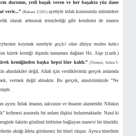
arın durumu, yedi başak veren ve her başakta yüz dane
t verir...”
ayetiyle infak konusunda müminlere
(Bakara 2/261)
telik olarak arttırarak temizlediği gibi kendisini de manen
heybesine koymak suretiyle
geçici olan dünya malını kalıcı
nın kürek kemiği dışında tamamını dağıtan Hz. Aişe (r.anh.)
ürek kemiğinden başka hepsi bize kaldı.”
(Tirmizi, Sıfatu’l-
zin altındakiler değil, Allah için verdiklerimiz gerçek anlamda
rmek, vermek değil almaktır. Bu gerçek, atasözümüzde “Ne
iştir.
 ayırır. İnfak imanın, takvanın ve ihsanın alametidir. Nifakın
k” kelimesi arasında bir anlam ilişkisi bulunmaktadır. Nasıl ki
 zenginle fakirin gönlünü birbirine bağlayan manevi bir tüneldir.
betin aktığı âdeta görünmez bir tünel oluşur. Ayrıca tünelinin