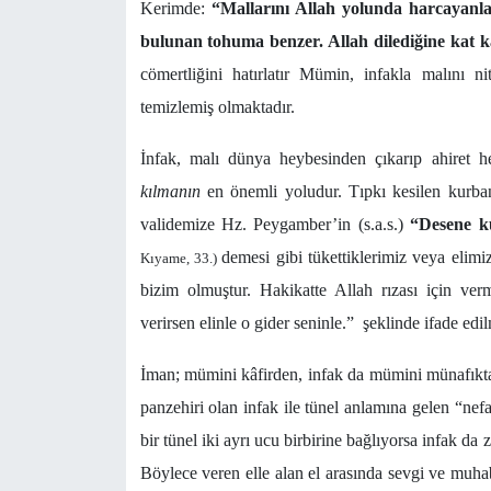
Kerimde:
“Mallarını Allah yolunda harcayanl
bulunan tohuma benzer. Allah dilediğine kat ka
cömertliğini hatırlatır Mümin, infakla malını ni
temizlemiş olmaktadır.
İnfak, malı dünya heybesinden çıkarıp ahiret 
kılmanın
en önemli yoludur. Tıpkı kesilen kurba
validemize Hz. Peygamber’in (s.a.s.)
“Desene k
demesi gibi tükettiklerimiz veya elimi
Kıyame, 33.)
bizim olmuştur.
Hakikatte Allah rızası için ve
verirsen elinle o gider seninle.” şeklinde ifade edilm
İman; mümini kâfirden, infak da mümini münafıktan
panzehiri olan infak ile tünel anlamına gelen “nefa
bir tünel iki ayrı ucu birbirine bağlıyorsa infak da
Böylece veren elle alan el arasında sevgi ve muhab