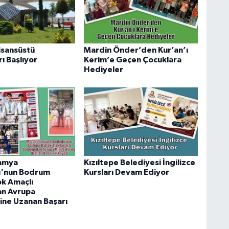
isansüstü
Mardin Önder’den Kur’an’ı
ı Başlıyor
Kerim’e Geçen Çocuklara
Hediyeler
amya
Kızıltepe Belediyesi İngilizce
u'nun Bodrum
Kursları Devam Ediyor
ok Amaçlı
an Avrupa
ine Uzanan Başarı