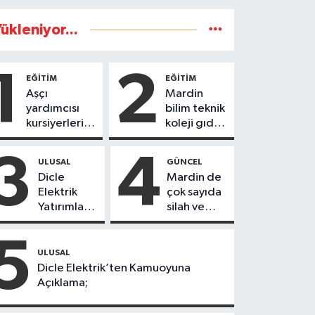
ükleniyor...
1
2
EĞİTİM
EĞİTİM
Aşçı
Mardin
yardımcısı
bilim teknik
kursiyerleri
koleji gıda
eğitimlerini
teknolojisi
başarı ile
öğrencileri
3
4
ULUSAL
GÜNCEL
tamamladı
ürettikleri
Dicle
Mardin de
gıda
Elektrik
çok sayıda
ürünlerini
Yatırımları
silah ve
satarak
Sonuç
mühimmat
köydeki
Verdi:
ele
5
çoçuklara
Mardin’de
geçirildi
ULUSAL
kitap
Kayıp
Dicle Elektrik’ten Kamuoyuna
desteğinde
Kaçak
Açıklama;
bulundu
Oranında
Büyük