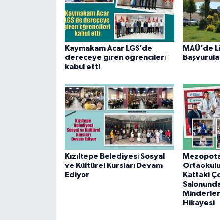
Kaymakam Acar LGS’de
MAÜ’de L
dereceye giren öğrencileri
Başvurular
kabul etti
Kızıltepe Belediyesi Sosyal
Mezopot
ve Kültürel Kursları Devam
Ortaokul
Ediyor
Kattaki Ç
Salonund
Minderler
Hikayesi