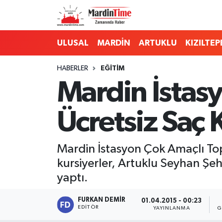
Mardin Nöbetçi Eczaneler
ULUSAL
MARDİN
ARTUKLU
KIZILTEP
Mardin Hava Durumu
HABERLER
EĞİTİM
Mardin İstas
Mardin Namaz Vakitleri
Ücretsiz Saç 
Mardin Trafik Yoğunluk Haritası
Süper Lig Puan Durumu ve Fikstür
Mardin İstasyon Çok Amaçlı Top
kursiyerler, Artuklu Seyhan Şeh
Tüm Manşetler
yaptı.
Son Dakika Haberleri
FURKAN DEMIR
01.04.2015 - 00:23
EDITÖR
YAYINLANMA
G
Haber Arşivi