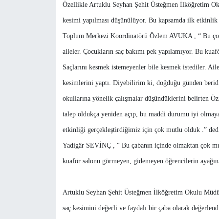
Özellikle Artuklu Seyhan Şehit Üsteğmen İlköğretim Oku
kesimi yapılması düşünülüyor. Bu kapsamda ilk etkinlik 
Toplum Merkezi Koordinatörü Özlem AVUKA , “ Bu çocu
aileler. Çocukların saç bakımı pek yapılamıyor. Bu kuaf
Saçlarını kesmek istemeyenler bile kesmek istediler. Aile
kesimlerini yaptı. Diyebilirim ki, doğduğu günden beridi
okullarına yönelik çalışmalar düşündüklerini belirten
talep oldukça yeniden açıp, bu maddi durumu iyi olmay
etkinliği gerçekleştirdiğimiz için çok mutlu olduk .” ded
Yadigâr SEVİNÇ , “ Bu çabanın içinde olmaktan çok mu
kuaför salonu görmeyen, gidemeyen öğrencilerin ayağına 
Artuklu Seyhan Şehit Üsteğmen İlköğretim Okulu Müdü
saç kesimini değerli ve faydalı bir çaba olarak değerle