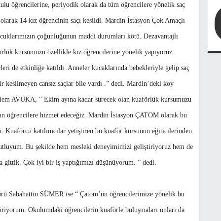
lu öğrencilerine, periyodik olarak da tüm öğrencilere yönelik saç
olarak 14 kız öğrencinin saçı kesildi. Mardin İstasyon Çok Amaçlı
klarımızın çoğunluğunun maddi durumları kötü. Dezavantajlı
örlük kursumuzu özellikle kız öğrencilerine yönelik yapıyoruz.
leri de etkinliğe katıldı. Anneler kucaklarında bebekleriyle gelip saç
r kesilmeyen cansız saçlar bile vardı .” dedi. Mardin’deki köy
 Özlem AVUKA, “ Ekim ayına kadar sürecek olan kuaförlük kursumuzu
an öğrencilere hizmet edeceğiz. Mardin İstasyon ÇATOM olarak bu
i. Kuaförcü katılımcılar yetiştiren bu kuaför kursunun eğiticilerinden
tluyum. Bu şekilde hem mesleki deneyimimizi geliştiriyoruz hem de
gittik. Çok iyi bir iş yaptığımızı düşünüyorum. ” dedi.
rü Sabahattin SÜMER ise “ Çatom’un öğrencilerimize yönelik bu
ndiriyorum. Okulumdaki öğrencilerin kuaförle buluşmaları onları da