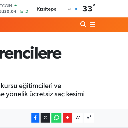
°
ITCOIN
33
Kızıltepe
5.130,04
%1.2
OLAR
7,7106
%0.17
URO
5,1652
%0.27
TERLİN
4,4046
%0.35
encilere
RAM ALTIN
648.99
%2.59
İST100
3.773
%-19
ursu eğitimcileri ve
 yönelik ücretsiz saç kesimi
-
+
A
A