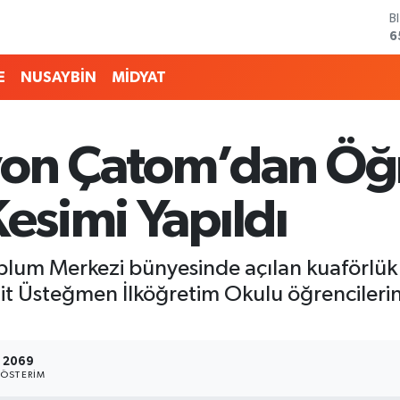
B
6
D
4
E
NUSAYBİN
MİDYAT
E
5
S
6
yon Çatom’dan Öğr
G
6
B
Kesimi Yapıldı
1
lum Merkezi bünyesinde açılan kuaförlük k
it Üsteğmen İlköğretim Okulu öğrencilerine
2069
ÖSTERIM