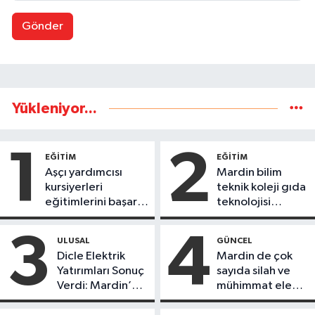
Gönder
Yükleniyor...
1
2
EĞİTİM
EĞİTİM
Aşçı yardımcısı
Mardin bilim
kursiyerleri
teknik koleji gıda
eğitimlerini başarı
teknolojisi
ile tamamladı
öğrencileri
ürettikleri gıda
3
4
ULUSAL
GÜNCEL
ürünlerini satarak
Dicle Elektrik
Mardin de çok
köydeki
Yatırımları Sonuç
sayıda silah ve
çoçuklara kitap
Verdi: Mardin’de
mühimmat ele
desteğinde
Kayıp Kaçak
geçirildi
bulundu