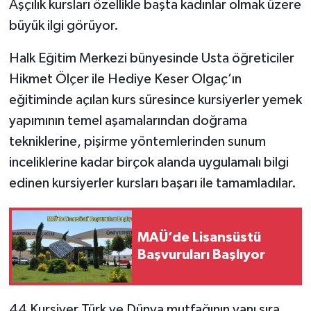
Aşçılık kursları özellikle başta kadınlar olmak üzere
büyük ilgi görüyor.
Halk Eğitim Merkezi bünyesinde Usta öğreticiler
Hikmet Ölçer ile Hediye Keser Olgaç’ın
eğitiminde açılan kurs süresince kursiyerler yemek
yapımının temel aşamalarından doğrama
tekniklerine, pişirme yöntemlerinden sunum
inceliklerine kadar birçok alanda uygulamalı bilgi
edinen kursiyerler kursları başarı ile tamamladılar.
MAÜ’de Lisansüstü
Başvuruları Başlıyor
44 Kursiyer Türk ve Dünya mutfağının yanı sıra