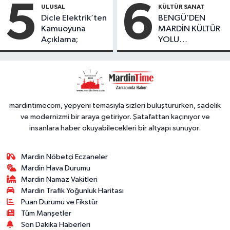
Oranında Büyük
5
6
ULUSAL
KÜLTÜR SANAT
Düşüş
Dicle Elektrik’ten
BENGÜ’DEN
Kamuoyuna
MARDİN KÜLTÜR
Açıklama;
YOLU
FESTIVALİ’NDE
GÖRKEMLİ
PERFORMANS
mardintimecom, yepyeni temasıyla sizleri buluştururken, sadelik
ve modernizmi bir araya getiriyor. Şatafattan kaçınıyor ve
insanlara haber okuyabilecekleri bir altyapı sunuyor.
Mardin Nöbetçi Eczaneler
Mardin Hava Durumu
Mardin Namaz Vakitleri
Mardin Trafik Yoğunluk Haritası
Puan Durumu ve Fikstür
Tüm Manşetler
Son Dakika Haberleri