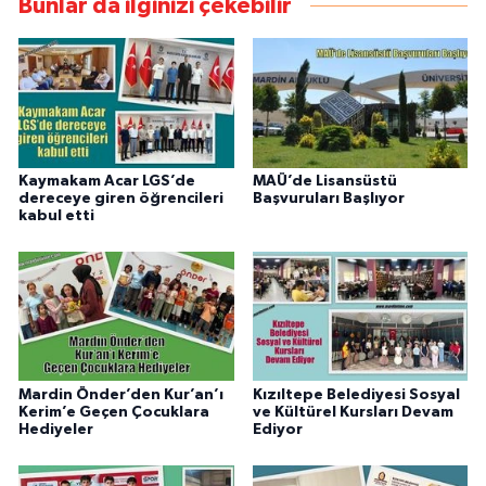
Bunlar da ilginizi çekebilir
Kaymakam Acar LGS’de
MAÜ’de Lisansüstü
dereceye giren öğrencileri
Başvuruları Başlıyor
kabul etti
Mardin Önder’den Kur’an’ı
Kızıltepe Belediyesi Sosyal
Kerim’e Geçen Çocuklara
ve Kültürel Kursları Devam
Hediyeler
Ediyor