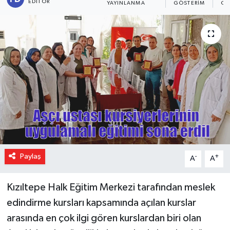
EDITÖR
YAYINLANMA
GÖSTERIM
OK
Paylaş
-
+
A
A
Kızıltepe Halk Eğitim Merkezi tarafından meslek
edindirme kursları kapsamında açılan kurslar
arasında en çok ilgi gören kurslardan biri olan