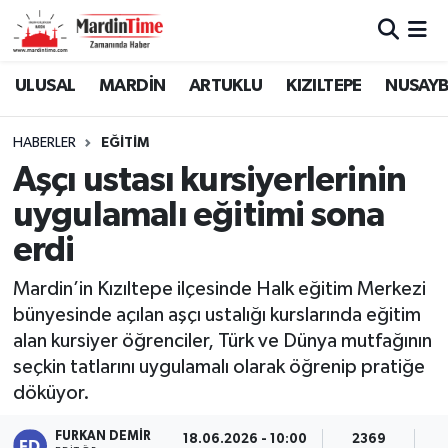
Mardin Nöbetçi Eczaneler
ULUSAL
MARDİN
ARTUKLU
KIZILTEPE
NUSAYB
Mardin Hava Durumu
HABERLER
EĞİTİM
Aşçı ustası kursiyerlerinin
Mardin Namaz Vakitleri
uygulamalı eğitimi sona
Mardin Trafik Yoğunluk Haritası
erdi
Süper Lig Puan Durumu ve Fikstür
Mardin’in Kızıltepe ilçesinde Halk eğitim Merkezi
bünyesinde açılan aşçı ustalığı kurslarında eğitim
Tüm Manşetler
alan kursiyer öğrenciler, Türk ve Dünya mutfağının
seçkin tatlarını uygulamalı olarak öğrenip pratiğe
Son Dakika Haberleri
döküyor.
Haber Arşivi
FURKAN DEMIR
18.06.2026 - 10:00
2369