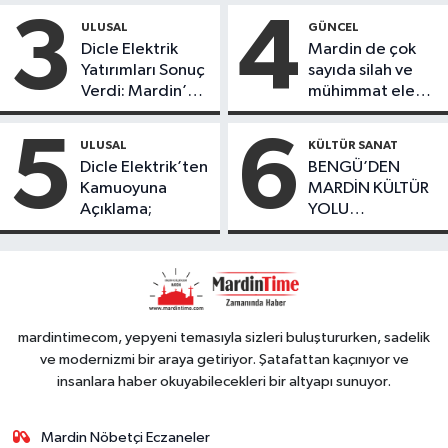
ürettikleri gıda
3
4
ULUSAL
GÜNCEL
ürünlerini satarak
Dicle Elektrik
Mardin de çok
köydeki
Yatırımları Sonuç
sayıda silah ve
çoçuklara kitap
Verdi: Mardin’de
mühimmat ele
desteğinde
Kayıp Kaçak
geçirildi
bulundu
Oranında Büyük
5
6
ULUSAL
KÜLTÜR SANAT
Düşüş
Dicle Elektrik’ten
BENGÜ’DEN
Kamuoyuna
MARDİN KÜLTÜR
Açıklama;
YOLU
FESTIVALİ’NDE
GÖRKEMLİ
PERFORMANS
mardintimecom, yepyeni temasıyla sizleri buluştururken, sadelik
ve modernizmi bir araya getiriyor. Şatafattan kaçınıyor ve
insanlara haber okuyabilecekleri bir altyapı sunuyor.
Mardin Nöbetçi Eczaneler