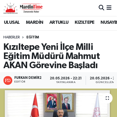
Mardin Nöbetçi Eczaneler
ULUSAL
MARDİN
ARTUKLU
KIZILTEPE
NUSAYB
Mardin Hava Durumu
HABERLER
EĞİTİM
Kızıltepe Yeni İlçe Milli
Mardin Namaz Vakitleri
Eğitim Müdürü Mahmut
Mardin Trafik Yoğunluk Haritası
AKAN Görevine Başladı
Süper Lig Puan Durumu ve Fikstür
FURKAN DEMİR2
20.05.2026 - 22:21
20.05.2026 - 22
EDITÖR
YAYINLANMA
GÜNCELLEME
Tüm Manşetler
Son Dakika Haberleri
Haber Arşivi