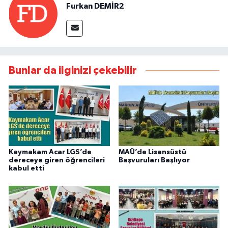
Furkan DEMİR2
Bunlar da ilginizi çekebilir
Kaymakam Acar LGS’de
MAÜ’de Lisansüstü
dereceye giren öğrencileri
Başvuruları Başlıyor
kabul etti