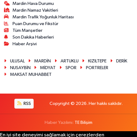
Mardin Hava Durumu
Mardin Namaz Vakitleri
Mardin Trafik Yoğunluk Haritası
Puan Durumu ve Fikstür
Tüm Manşetler
Son Dakika Haberleri
Haber Arşivi
ULUSAL
MARDİN
ARTUKLU
KIZILTEPE
DERİK
NUSAYBİN
MİDYAT
SPOR
PORTRELER
MAKSAT MUHABBET
RSS
Copyright © 2026. Her hakkı saklıdır.
Haber Yazılımı:
TE Bilişim
En iyi site deneyimi sağlamak için çerezlerden