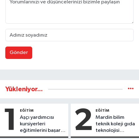
Gönder
Yükleniyor...
1
2
EĞİTİM
EĞİTİM
Aşçı yardımcısı
Mardin bilim
kursiyerleri
teknik koleji gıda
eğitimlerini başarı
teknolojisi
ile tamamladı
öğrencileri