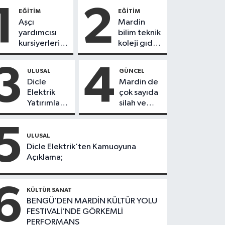
1
2
EĞİTİM
EĞİTİM
Aşçı
Mardin
yardımcısı
bilim teknik
kursiyerleri
koleji gıda
eğitimlerini
teknolojisi
başarı ile
öğrencileri
3
4
ULUSAL
GÜNCEL
tamamladı
ürettikleri
Dicle
Mardin de
gıda
Elektrik
çok sayıda
ürünlerini
Yatırımları
silah ve
satarak
Sonuç
mühimmat
köydeki
Verdi:
ele
5
çoçuklara
Mardin’de
geçirildi
ULUSAL
kitap
Kayıp
Dicle Elektrik’ten Kamuoyuna
desteğinde
Kaçak
Açıklama;
bulundu
Oranında
Büyük
6
Düşüş
KÜLTÜR SANAT
BENGÜ’DEN MARDİN KÜLTÜR YOLU
FESTIVALİ’NDE GÖRKEMLİ
PERFORMANS