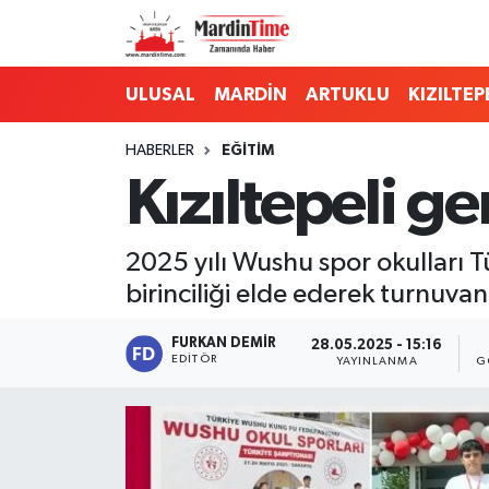
Mardin Nöbetçi Eczaneler
ULUSAL
MARDİN
ARTUKLU
KIZILTEP
Mardin Hava Durumu
HABERLER
EĞİTİM
Kızıltepeli ge
Mardin Namaz Vakitleri
Mardin Trafik Yoğunluk Haritası
2025 yılı Wushu spor okulları 
birinciliği elde ederek turnuv
Süper Lig Puan Durumu ve Fikstür
FURKAN DEMIR
28.05.2025 - 15:16
Tüm Manşetler
EDITÖR
YAYINLANMA
G
Son Dakika Haberleri
Haber Arşivi