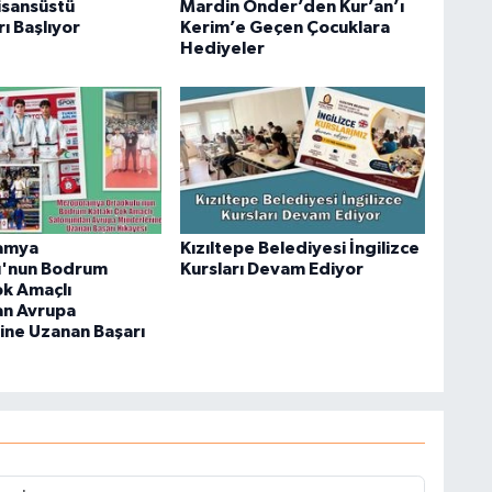
isansüstü
Mardin Önder’den Kur’an’ı
ı Başlıyor
Kerim’e Geçen Çocuklara
Hediyeler
amya
Kızıltepe Belediyesi İngilizce
u'nun Bodrum
Kursları Devam Ediyor
ok Amaçlı
an Avrupa
ine Uzanan Başarı