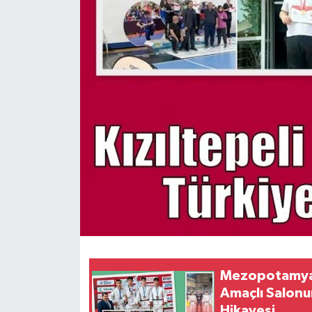
Mezopotamya 
Amaçlı Salonu
Hikayesi