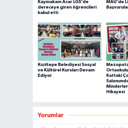
Kaymakam Acar LGS’de
MAÜ’de L
dereceye giren öğrencileri
Başvurular
kabul etti
Kızıltepe Belediyesi Sosyal
Mezopot
ve Kültürel Kursları Devam
Ortaokul
Ediyor
Kattaki Ç
Salonund
Minderler
Hikayesi
Yorumlar