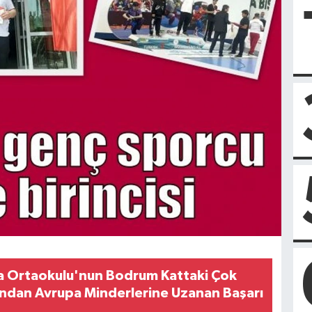
Ortaokulu'nun Bodrum Kattaki Çok
ndan Avrupa Minderlerine Uzanan Başarı