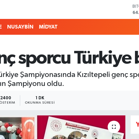
BI
64
DO
47
E
NUSAYBİN
MİDYAT
EU
55
ST
64
nç sporcu Türkiye b
GR
66
Bİ
13
Türkiye Şampiyonasında Kızıltepeli genç 
anın Şampiyonu oldu.
2400
1 DK
ÖSTERIM
OKUNMA SÜRESI
Y