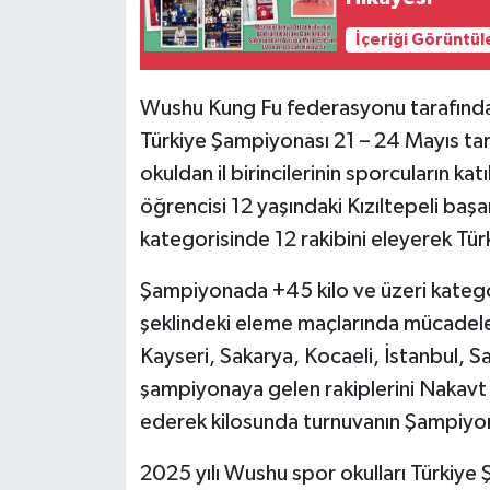
İçeriği Görüntül
Wushu Kung Fu federasyonu tarafından
Türkiye Şampiyonası 21 – 24 Mayıs tari
okuldan il birincilerinin sporcuların 
öğrencisi 12 yaşındaki Kızıltepeli baş
kategorisinde 12 rakibini eleyerek Türk
Şampiyonada +45 kilo ve üzeri kategori
şeklindeki eleme maçlarında mücadel
Kayseri, Sakarya, Kocaeli, İstanbul, S
şampiyonaya gelen rakiplerini Nakavt e
ederek kilosunda turnuvanın Şampiyo
2025 yılı Wushu spor okulları Türkiye 