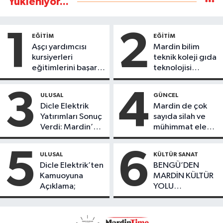
Yükleniyor...
1
2
EĞİTİM
EĞİTİM
Aşçı yardımcısı
Mardin bilim
kursiyerleri
teknik koleji gıda
eğitimlerini başarı
teknolojisi
ile tamamladı
öğrencileri
ürettikleri gıda
3
4
ULUSAL
GÜNCEL
ürünlerini satarak
Dicle Elektrik
Mardin de çok
köydeki
Yatırımları Sonuç
sayıda silah ve
çoçuklara kitap
Verdi: Mardin’de
mühimmat ele
desteğinde
Kayıp Kaçak
geçirildi
bulundu
Oranında Büyük
5
6
ULUSAL
KÜLTÜR SANAT
Düşüş
Dicle Elektrik’ten
BENGÜ’DEN
Kamuoyuna
MARDİN KÜLTÜR
Açıklama;
YOLU
FESTIVALİ’NDE
GÖRKEMLİ
PERFORMANS