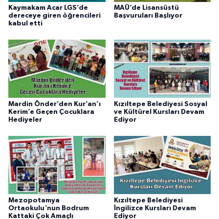
Kaymakam Acar LGS’de
MAÜ’de Lisansüstü
dereceye giren öğrencileri
Başvuruları Başlıyor
kabul etti
Mardin Önder’den Kur’an’ı
Kızıltepe Belediyesi Sosyal
Kerim’e Geçen Çocuklara
ve Kültürel Kursları Devam
Hediyeler
Ediyor
Mezopotamya
Kızıltepe Belediyesi
Ortaokulu'nun Bodrum
İngilizce Kursları Devam
Kattaki Çok Amaçlı
Ediyor