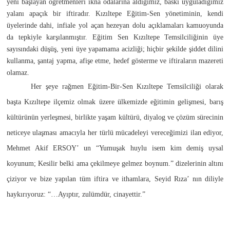
yeni başlayan öğretmenleri ikna odalarına aldığımız, baskı uyguladığımız
yalanı apaçık bir iftiradır. Kızıltepe Eğitim-Sen yönetiminin, kendi
üyelerinde dahi, infiale yol açan hezeyan dolu açıklamaları kamuoyunda
da tepkiyle karşılanmıştır. Eğitim Sen Kızıltepe Temsilciliğinin üye
sayısındaki düşüş, yeni üye yapamama acizliği; hiçbir şekilde şiddet dilini
kullanma, şantaj yapma, afişe etme, hedef gösterme ve iftiraların mazereti
olamaz.
Her şeye rağmen Eğitim-Bir-Sen Kızıltepe Temsilciliği olarak
başta Kızıltepe ilçemiz olmak üzere ülkemizde eğitimin gelişmesi, barış
kültürünün yerleşmesi, birlikte yaşam kültürü, diyalog ve çözüm sürecinin
neticeye ulaşması amacıyla her türlü mücadeleyi vereceğimizi ilan ediyor,
Mehmet Akif ERSOY’ un “Yumuşak huylu isem kim demiş uysal
koyunum; Kesilir belki ama çekilmeye gelmez boynum.” dizelerinin altını
çiziyor ve bize yapılan tüm iftira ve ithamlara, Seyid Rıza’ nın diliyle
haykırıyoruz: “…Ayıptır, zulümdür, cinayettir.”