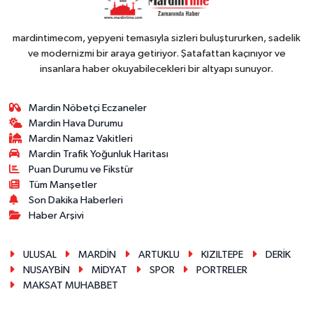
mardintimecom, yepyeni temasıyla sizleri buluştururken, sadelik
ve modernizmi bir araya getiriyor. Şatafattan kaçınıyor ve
insanlara haber okuyabilecekleri bir altyapı sunuyor.
Mardin Nöbetçi Eczaneler
Mardin Hava Durumu
Mardin Namaz Vakitleri
Mardin Trafik Yoğunluk Haritası
Puan Durumu ve Fikstür
Tüm Manşetler
Son Dakika Haberleri
Haber Arşivi
ULUSAL
MARDİN
ARTUKLU
KIZILTEPE
DERİK
NUSAYBİN
MİDYAT
SPOR
PORTRELER
MAKSAT MUHABBET