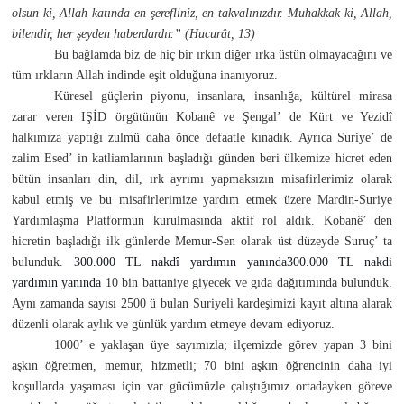
olsun ki, Allah katında en şerefliniz, en takvalınızdır. Muhakkak ki, Allah,
bilendir, her şeyden haberdardır.” (Hucurât, 13)
Bu bağlamda biz de hiç bir ırkın diğer ırka üstün olmayacağını ve
tüm ırkların Allah indinde eşit olduğuna inanıyoruz.
Küresel güçlerin piyonu, insanlara, insanlığa, kültürel mirasa
zarar veren IŞİD örgütünün Kobanê ve Şengal’ de Kürt ve Yezidî
halkımıza yaptığı zulmü daha önce defaatle kınadık. Ayrıca Suriye’ de
zalim Esed’ in katliamlarının başladığı günden beri ülkemize hicret eden
bütün insanları din, dil, ırk ayrımı yapmaksızın misafirlerimiz olarak
kabul etmiş ve bu misafirlerimize yardım etmek üzere Mardin-Suriye
Yardımlaşma Platformun kurulmasında aktif rol aldık. Kobanê’ den
hicretin başladığı ilk günlerde Memur-Sen olarak üst düzeyde Suruç’ ta
bulunduk.
300.000 TL nakdî yardımın yanında
300.000 TL nakdi
yardımın yanında
10 bin battaniye giyecek ve gıda dağıtımında bulunduk.
Aynı zamanda sayısı 2500 ü bulan Suriyeli kardeşimizi kayıt altına alarak
düzenli olarak aylık ve günlük yardım etmeye devam ediyoruz.
1000’ e yaklaşan üye sayımızla; ilçemizde görev yapan 3 bini
aşkın öğretmen, memur, hizmetli; 70 bini aşkın öğrencinin daha iyi
koşullarda yaşaması için var gücümüzle çalıştığımız ortadayken göreve