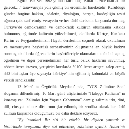
Eğitim-Bir-Sen 1992 yılında kurulmuş “Kökü mâzide olan âtî bir
gelecek…” tasavvuruyla yola çıkmış bir erdemliler hareketidir. Kurulduğu
günden bugüne hakkın, adaletin, diyaloğun, barışın, kardeşliğin tesisi
uğruna çaba sarf etmiş, vesayetin ve her türlü darbenin karşısında durmuş,
Türkiye’de demokrasinin ve demokratik kültürün oluşmasına katkıda
bulunmuş, eğitimde kalitenin yükseltilmesi, okullarda Kürtçe, Kur’an-ı
Kerim ve Peygamberimizin Hayatı derslerinin seçmeli olarak okutulması
ve memuriyette başörtüsü serbestiyetinin oluşmasına en büyük katkıyı
sunmuş, okullarda öğrencilerin başörtüleriyle okumalarının önünü açmış,
öğretmen ve diğer personelimizin her türlü özlük haklarını savunmuş,
nöbete ücret isteyen, yetiştirici kurslarda %100 ücret artışını talep etmiş,
330 bini aşkın üye sayısıyla Türkiye’ nin eğitim iş kolundaki en büyük
yetkili sendikasıdır.
13 Mart’ ta Özgürlük Meydanı’ nda, ”YGS Zulmüne Son”
sloganını dillendirmiş; 16 Mart günü afişlerimizle “Halepçe Katliamı” nı
kınamış ve: “Zalimler İçin Yaşasın Cehennem” demiş; zalimin ırkı, dini,
dili, cinsiyeti olmaz düsturunu şiar edinmiş bir sendika olarak her türlü
zulmün karşısında olduğumuzu bir daha deklare ediyoruz.
“
Ey insanlar! Biz sizi bir erkekle bir dişiden yarattık ve
birbirinizle tanışasınız diye sizi milletlere, kabilelere ayırdık. Haberiniz