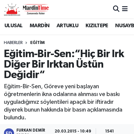
Mardin Nöbetçi Eczaneler
ULUSAL
MARDİN
ARTUKLU
KIZILTEPE
NUSAYB
Mardin Hava Durumu
HABERLER
EĞİTİM
Eğitim-Bir-Sen:“Hiç Bir Irk
Mardin Namaz Vakitleri
Diğer Bir Irktan Üstün
Mardin Trafik Yoğunluk Haritası
Değidir“
Süper Lig Puan Durumu ve Fikstür
Eğitim-Bir-Sen, Göreve yeni başlayan
öğretmenlerin ikna odalarına alınması ve baskı
Tüm Manşetler
uyguladığımız söylentileri apaçık bir iftiradır
diyerek bunun hakkında bir basın açıklamasında
Son Dakika Haberleri
bulundu.
Haber Arşivi
FURKAN DEMIR
20.03.2015 - 10:49
1541